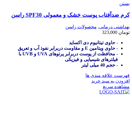
بستن
کرم ضدآفتاب پوست خشک و معمولی SPF30 راسن
بهداشتی درمانی
,
محصولات راسن
تومان
323,000
- حاوی تیتانیوم دی اکساید
- حاوی ویتامین E و مقاومت دربرابر نفوذ آب و تعریق
- محافظت از پوست دربرابر پرتوهای UVA و UVB با
فیلترهای شیمیایی و فیزیکی
- حجم 40 میلی لیتر
فهرست علاقه مندی ها
افزودن به سبد خرید
مشاهده سریع
در سال ۱۳۸۳ با نام گروه ایران پخش فعالیت خود را در زمینه تامین
و توزیع کالاهای بهداشتی درمانی و ساپورت های ارتوپدی مابین
داروخانه هاو فروشگاه‌های کالای پزشکی سطح شهر شیراز آغاز و
در سالهای بعد محدوده فعالیت خود را به اکثر شهرهای استان
فارس گسترده کرد.