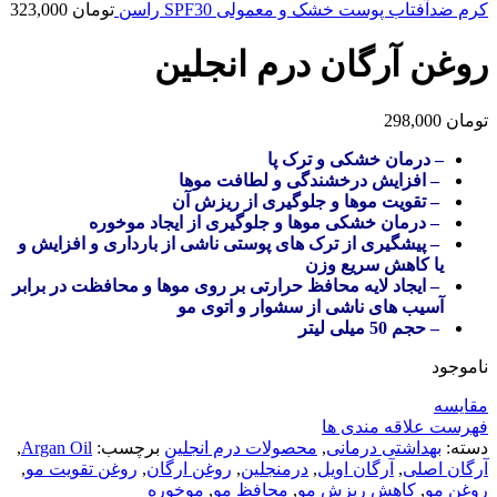
کرم ضدآفتاب پوست خشک و معمولی SPF30 راسن
تومان
323,000
روغن آرگان درم انجلین
تومان
298,000
– درمان خشکی و ترک پا
– افزایش درخشندگی و لطافت موها
– تقویت موها و جلوگیری از ریزش آن
– درمان خشکی موها و جلوگیری از ایجاد موخوره
– پیشگیری از ترک های پوستی ناشی از بارداری و افزایش و
یا کاهش سریع وزن
– ایجاد لایه محافظ حرارتی بر روی موها و محافظت در برابر
آسیب های ناشی از سشوار و اتوی مو
– حجم 50 میلی لیتر
ناموجود
مقایسه
فهرست علاقه مندی ها
دسته:
بهداشتی درمانی
,
محصولات درم انجلین
برچسب:
Argan Oil
,
آرگان اصلی
,
آرگان اویل
,
درمنجلین
,
روغن ارگان
,
روغن تقویت مو
,
روغن مو
,
کاهش ریزش مو
,
محافظ مو
,
موخوره