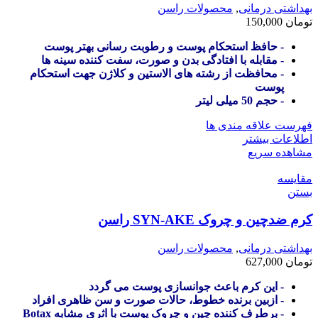
بهداشتی درمانی
,
محصولات راسن
تومان
150,000
- حافظ استحکام پوست و رطوبت رسانی بهتر پوست
- مقابله با افتادگی بدن و صورت، سفت کننده سینه ها
- محافظت از رشته های الاستین و کلاژن جهت استحکام
پوست
- حجم 50 میلی لیتر
فهرست علاقه مندی ها
اطلاعات بیشتر
مشاهده سریع
مقایسه
بستن
کرم ضدچین و چروک SYN-AKE راسن
بهداشتی درمانی
,
محصولات راسن
تومان
627,000
- این کرم باعث جوانسازی پوست می گردد
- ازبین برنده خطوط، حالات صورت و سن ظاهری افراد
- برطرف کننده چین و چروک پوست با اثری مشابه Botax