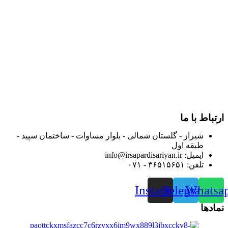
در سال ۱۳۸۳ با نام گروه ایران پخش فعالیت خود را در زمینه تامین
و توزیع کالاهای بهداشتی درمانی و ساپورت های ارتوپدی مابین
داروخانه هاو فروشگاه‌های کالای پزشکی سطح شهر شیراز آغاز و
در سالهای بعد محدوده فعالیت خود را به اکثر شهرهای استان
فارس گسترده کرد.
از ابتدای سال ۱۴۰۰ جهت ارائه خدمات و فروش محصولات خود به
مصرف کنندگان ارجمند بصورت غیرحضوری اقدام به راه اندازی
فروشگاه اینترنتی خود کرده و با امید به ارائه هرچه بهتر خدمات خود
و جلب رضایت بیش از پیش به هموطنان عزیز از این طریق اقدام
نموده است.
ارتباط با ما
شیراز - گلستان شمالی - بلوار مساوات - ساختمان سپید -
طبقه اول
ایمیل: info@irsapardisariyan.ir
تلفن: ۳۶۵۱۵۶۵۱ - ۰۷۱
Instagram
Telegram
Whatsa
نمادها