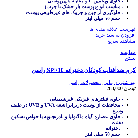
- حاوی ویتامین E و مقابله با پیرپوستی
- مناسب انواع پوست (از خشک تا چرب)
- جلوگیری از چین و چروک های غیرطبیعی پوست
- حجم 50 میلی لیتر
فهرست علاقه مندی ها
افزودن به سبد خرید
مشاهده سریع
مقایسه
بستن
کرم ضدآفتاب کودکان دخترانه SPF30 راسن
بهداشتی درمانی
,
محصولات راسن
تومان
288,000
- حاوی فیلترهای فیزیکی غیرشیمیایی
- محافظت از پوست دربرابر اشعه UVA و UVB در طیف
وسیع
- حاوی عصاره گیاه ماگنولیا و بادرنجبویه با خواص تسکین
دهنده
- دخترانه
- حجم 50 میلی لیتر