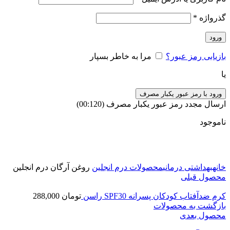
گذرواژه
*
ورود
بازیابی رمز عبور؟
مرا به خاطر بسپار
یا
ورود با رمز عبور یکبار مصرف
ارسال مجدد رمز عبور یکبار مصرف
(00:
120
)
ناموجود
برای بزرگنمایی کلیک کنید
خانه
بهداشتی درمانی
محصولات درم انجلین
روغن آرگان درم انجلین
محصول قبلی
کرم ضدآفتاب کودکان پسرانه SPF30 راسن
تومان
288,000
بازگشت به محصولات
محصول بعدی