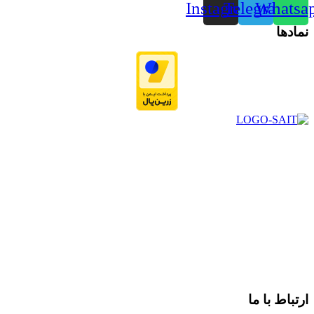
Instagram
Telegram
Whatsa
نمادها
در سال ۱۳۸۳ با نام گروه ایران پخش فعالیت خود را در زمینه تامین
و توزیع کالاهای بهداشتی درمانی و ساپورت های ارتوپدی مابین
داروخانه هاو فروشگاه‌های کالای پزشکی سطح شهر شیراز آغاز و
در سالهای بعد محدوده فعالیت خود را به اکثر شهرهای استان
فارس گسترده کرد.
از ابتدای سال ۱۴۰۰ جهت ارائه خدمات و فروش محصولات خود به
مصرف کنندگان ارجمند بصورت غیرحضوری اقدام به راه اندازی
فروشگاه اینترنتی خود کرده و با امید به ارائه هرچه بهتر خدمات خود
و جلب رضایت بیش از پیش به هموطنان عزیز از این طریق اقدام
نموده است.
ارتباط با ما