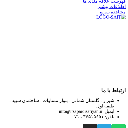
فهرست علاقه مندی ها
اطلاعات بیشتر
مشاهده سریع
در سال ۱۳۸۳ با نام گروه ایران پخش فعالیت خود را در زمینه تامین
و توزیع کالاهای بهداشتی درمانی و ساپورت های ارتوپدی مابین
داروخانه هاو فروشگاه‌های کالای پزشکی سطح شهر شیراز آغاز و
در سالهای بعد محدوده فعالیت خود را به اکثر شهرهای استان
فارس گسترده کرد.
از ابتدای سال ۱۴۰۰ جهت ارائه خدمات و فروش محصولات خود به
مصرف کنندگان ارجمند بصورت غیرحضوری اقدام به راه اندازی
فروشگاه اینترنتی خود کرده و با امید به ارائه هرچه بهتر خدمات خود
و جلب رضایت بیش از پیش به هموطنان عزیز از این طریق اقدام
نموده است.
ارتباط با ما
شیراز - گلستان شمالی - بلوار مساوات - ساختمان سپید -
طبقه اول
ایمیل: info@irsapardisariyan.ir
تلفن: ۳۶۵۱۵۶۵۱ - ۰۷۱