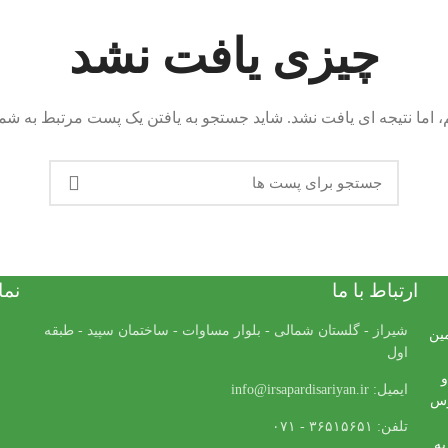
چیزی یافت نشد
 اما نتیجه ای یافت نشد. شاید جستجو به یافتن یک پست مرتبط به شما
ارتباط با ما
نما
شیراز - گلستان شمالی - بلوار مساوات - ساختمان سپید - طبقه
مین
اول
و
ایمیل: info@irsapardisariyan.ir
رس
تلفن: ۳۶۵۱۵۶۵۱ - ۰۷۱
به