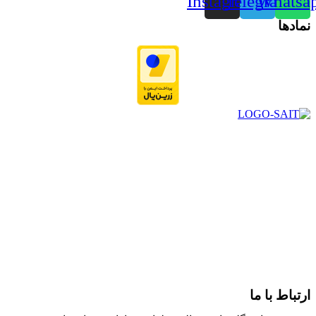
Instagram
Telegram
Whatsa
نمادها
در سال ۱۳۸۳ با نام گروه ایران پخش فعالیت خود را در زمینه تامین
و توزیع کالاهای بهداشتی درمانی و ساپورت های ارتوپدی مابین
داروخانه هاو فروشگاه‌های کالای پزشکی سطح شهر شیراز آغاز و
در سالهای بعد محدوده فعالیت خود را به اکثر شهرهای استان
فارس گسترده کرد.
از ابتدای سال ۱۴۰۰ جهت ارائه خدمات و فروش محصولات خود به
مصرف کنندگان ارجمند بصورت غیرحضوری اقدام به راه اندازی
فروشگاه اینترنتی خود کرده و با امید به ارائه هرچه بهتر خدمات خود
و جلب رضایت بیش از پیش به هموطنان عزیز از این طریق اقدام
نموده است.
ارتباط با ما