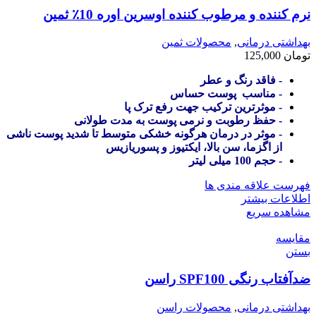
نرم کننده و مرطوب کننده اوسرین اوره 10٪ ثمین
بهداشتی درمانی
,
محصولات ثمین
تومان
125,000
- فاقد رنگ و عطر
- مناسب پوست حساس
- موثرترین ترکیب جهت رفع ترک پا
- حفظ رطوبت و نرمی پوست به مدت طولانی
- موثر در درمان هرگونه خشکی متوسط تا شدید پوست ناشی
از اگزما، سن بالا، ایکتیوز و پسوریازیس
- حجم 100 میلی لیتر
فهرست علاقه مندی ها
اطلاعات بیشتر
مشاهده سریع
مقایسه
بستن
ضدآفتاب رنگی SPF100 راسن
بهداشتی درمانی
,
محصولات راسن