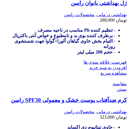
ژل بهداشتی بانوان راسن
بهداشتی درمانی
,
محصولات راسن
تومان
288,000
- تنظیم کننده Ph مناسب در ناحیه مصرف
- برطرف کننده بوی بد و نامطبوع و خواص آنتی باکتریال
- التیام بخش خاوی گیاهان آلورا+گواوا جهت شستشوی
روزانه
- حجم 200 میلی لیتر
فهرست علاقه مندی ها
افزودن به سبد خرید
مشاهده سریع
مقایسه
بستن
کرم ضدآفتاب پوست خشک و معمولی SPF30 راسن
بهداشتی درمانی
,
محصولات راسن
تومان
323,000
- حاوی تیتانیوم دی اکساید