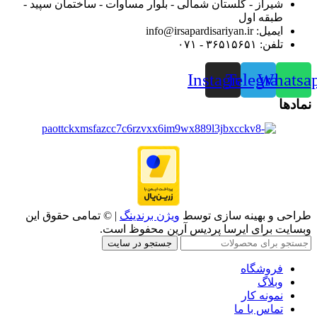
شیراز - گلستان شمالی - بلوار مساوات - ساختمان سپید -
طبقه اول
ایمیل: info@irsapardisariyan.ir
تلفن: ۳۶۵۱۵۶۵۱ - ۰۷۱
Instagram
Telegram
Whatsa
نمادها
طراحی و بهینه سازی توسط
ویژن برندینگ
| © تمامی حقوق این
وبسایت برای ایرسا پردیس آرین محفوظ است.
جستجو در سایت
فروشگاه
وبلاگ
نمونه کار
تماس با ما