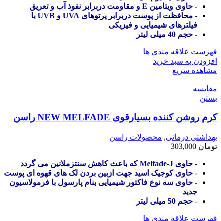
- حاوی ویتامین E و مقاومت دربرابر نفوذ آب و تعریق
- محافظت از پوست دربرابر پرتوهای UVA و UVB با
فیلترهای شیمیایی و فیزیکی
- حجم 40 میلی لیتر
فهرست علاقه مندی ها
افزودن به سبد خرید
مشاهده سریع
مقایسه
بستن
کرم روشن کننده بسیارقوی NEW MELFADE راسن
بهداشتی درمانی
,
محصولات راسن
تومان
303,000
- حاوی Melfade-J که باعث کاهش سنتزملانین می گردد
- حاوی کوجیک اسید جهت ازبین بردن لک های قهوه ای پوست
- حاوی سه نوع فاکتور شیمیایی بنام پارسول با فرمولاسیون
جدید
- حجم 50 میلی لیتر
فهرست علاقه مندی ها