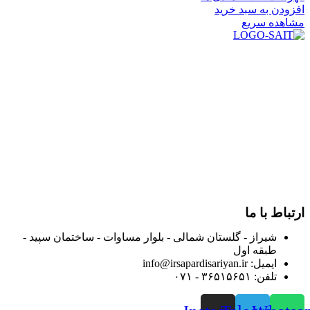
افزودن به سبد خرید
مشاهده سریع
در سال ۱۳۸۳ با نام گروه ایران پخش فعالیت خود را در زمینه تامین
و توزیع کالاهای بهداشتی درمانی و ساپورت های ارتوپدی مابین
داروخانه هاو فروشگاه‌های کالای پزشکی سطح شهر شیراز آغاز و
در سالهای بعد محدوده فعالیت خود را به اکثر شهرهای استان
فارس گسترده کرد.
از ابتدای سال ۱۴۰۰ جهت ارائه خدمات و فروش محصولات خود به
مصرف کنندگان ارجمند بصورت غیرحضوری اقدام به راه اندازی
فروشگاه اینترنتی خود کرده و با امید به ارائه هرچه بهتر خدمات خود
و جلب رضایت بیش از پیش به هموطنان عزیز از این طریق اقدام
نموده است.
ارتباط با ما
شیراز - گلستان شمالی - بلوار مساوات - ساختمان سپید -
طبقه اول
ایمیل: info@irsapardisariyan.ir
تلفن: ۳۶۵۱۵۶۵۱ - ۰۷۱