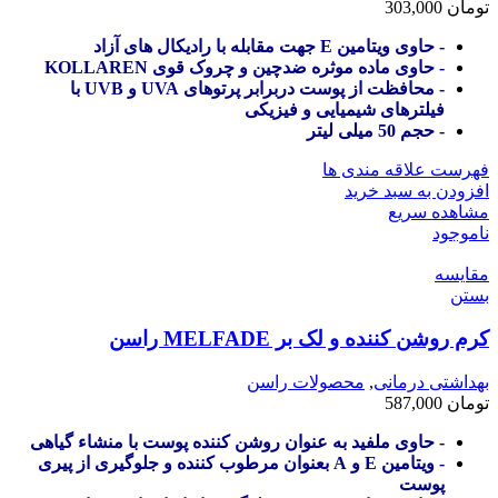
تومان
303,000
- حاوی ویتامین E جهت مقابله با رادیکال های آزاد
- حاوی ماده موثره ضدچین و چروک قوی KOLLAREN
- محافظت از پوست دربرابر پرتوهای UVA و UVB با
فیلترهای شیمیایی و فیزیکی
- حجم 50 میلی لیتر
فهرست علاقه مندی ها
افزودن به سبد خرید
مشاهده سریع
ناموجود
مقایسه
بستن
کرم روشن کننده و لک بر MELFADE راسن
بهداشتی درمانی
,
محصولات راسن
تومان
587,000
- حاوی ملفید به عنوان روشن کننده پوست با منشاء گیاهی
- ویتامین E و A بعنوان مرطوب کننده و جلوگیری از پیری
پوست