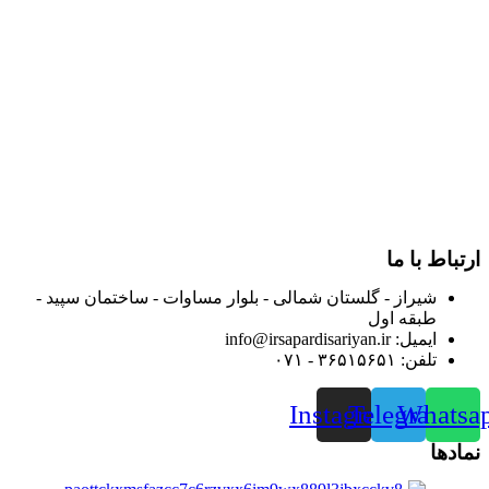
در سال ۱۳۸۳ با نام گروه ایران پخش فعالیت خود را در زمینه تامین
و توزیع کالاهای بهداشتی درمانی و ساپورت های ارتوپدی مابین
داروخانه هاو فروشگاه‌های کالای پزشکی سطح شهر شیراز آغاز و
در سالهای بعد محدوده فعالیت خود را به اکثر شهرهای استان
فارس گسترده کرد.
از ابتدای سال ۱۴۰۰ جهت ارائه خدمات و فروش محصولات خود به
مصرف کنندگان ارجمند بصورت غیرحضوری اقدام به راه اندازی
فروشگاه اینترنتی خود کرده و با امید به ارائه هرچه بهتر خدمات خود
و جلب رضایت بیش از پیش به هموطنان عزیز از این طریق اقدام
نموده است.
ارتباط با ما
شیراز - گلستان شمالی - بلوار مساوات - ساختمان سپید -
طبقه اول
ایمیل: info@irsapardisariyan.ir
تلفن: ۳۶۵۱۵۶۵۱ - ۰۷۱
Instagram
Telegram
Whatsa
نمادها