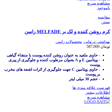
مشاهده سریع
ناموجود
مقایسه
بستن
کرم روشن کننده و لک بر MELFADE راسن
بهداشتی درمانی
,
محصولات راسن
تومان
587,000
- حاوی ملفید به عنوان روشن کننده پوست با منشاء گیاهی
- ویتامین E و A بعنوان مرطوب کننده و جلوگیری از پیری
پوست
- حاوی ویتامین C جهت جلوگیری از اثرات اشعه های مخرب
بر پوست
- حجم 30 میلی لیتر
فهرست علاقه مندی ها
اطلاعات بیشتر
مشاهده سریع
در سال ۱۳۸۳ با نام گروه ایران پخش فعالیت خود را در زمینه تامین