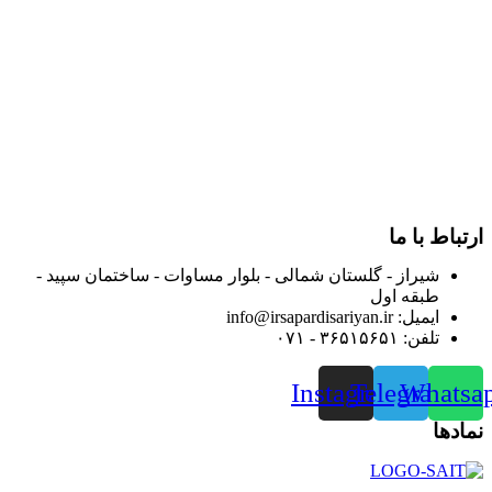
و توزیع کالاهای بهداشتی درمانی و ساپورت های ارتوپدی مابین
داروخانه هاو فروشگاه‌های کالای پزشکی سطح شهر شیراز آغاز و
در سالهای بعد محدوده فعالیت خود را به اکثر شهرهای استان
فارس گسترده کرد.
از ابتدای سال ۱۴۰۰ جهت ارائه خدمات و فروش محصولات خود به
مصرف کنندگان ارجمند بصورت غیرحضوری اقدام به راه اندازی
فروشگاه اینترنتی خود کرده و با امید به ارائه هرچه بهتر خدمات خود
و جلب رضایت بیش از پیش به هموطنان عزیز از این طریق اقدام
نموده است.
ارتباط با ما
شیراز - گلستان شمالی - بلوار مساوات - ساختمان سپید -
طبقه اول
ایمیل: info@irsapardisariyan.ir
تلفن: ۳۶۵۱۵۶۵۱ - ۰۷۱
Instagram
Telegram
Whatsa
نمادها