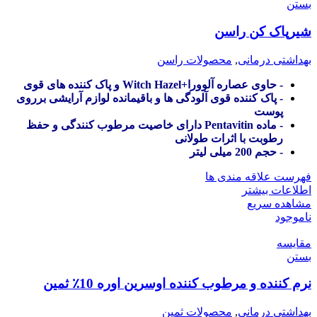
بستن
شیرپاک کن راسن
بهداشتی درمانی
,
محصولات راسن
- حاوی عصاره آلوورا+Witch Hazel و پاک کننده های قوی
- پاک کننده قوی آلودگی ها و باقیمانده لوازم آرایشی برروی
پوست
- ماده Pentavitin دارای خاصیت مرطوب کنندگی و حفظ
رطوبت با اثرات طولانی
- حجم 200 میلی لیتر
فهرست علاقه مندی ها
اطلاعات بیشتر
مشاهده سریع
ناموجود
مقایسه
بستن
نرم کننده و مرطوب کننده اوسرین اوره 10٪ ثمین
بهداشتی درمانی
,
محصولات ثمین