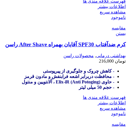
فهرست علاقه مندی ها
اطلاعات بیشتر
مشاهده سریع
ناموجود
مقایسه
بستن
کرم ضدآفتاب SPF30 آقایان بهمراه After Shave راسن
بهداشتی درمانی
,
محصولات راسن
تومان
216,000
- کاهش چروک و جلوگیری از پیرپوستی
- محافظت دربرابر اشعه فرابنفش و مادون قرمز
- حاوی (Anti Potoging) Elix-iR ، آلانتویین و منتول
- حجم 50 میلی لیتر
فهرست علاقه مندی ها
اطلاعات بیشتر
مشاهده سریع
ناموجود
مقایسه