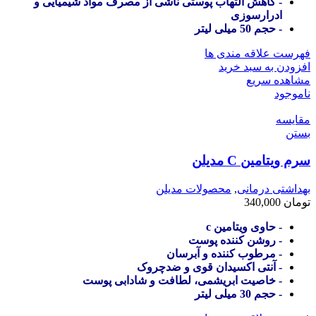
- کاهش التهاب پوستی ناشی از مصرف مواد شیمیایی و
ادرارسوزی
- حجم 50 میلی لیتر
فهرست علاقه مندی ها
افزودن به سبد خرید
مشاهده سریع
ناموجود
مقایسه
بستن
سرم ویتامین C مدیلن
بهداشتی درمانی
,
محصولات مدیلن
تومان
340,000
- حاوی ویتامین c
- روشن کننده پوست
- مرطوب کننده و آبرسان
- آنتی اکسیدان قوی و ضدچروک
- خاصیت ابریشمی، لطافت و شادابی پوست
- حجم 30 میلی لیتر