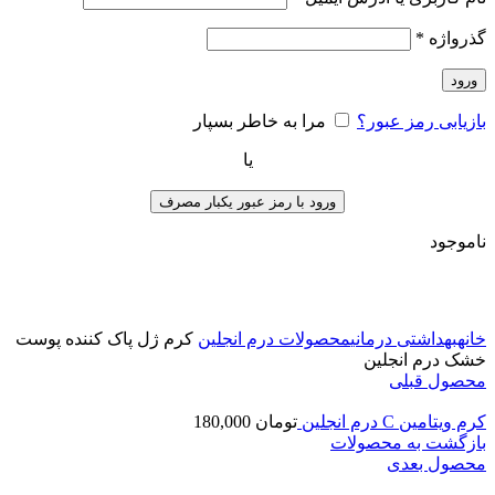
گذرواژه
*
ورود
بازیابی رمز عبور؟
مرا به خاطر بسپار
یا
ورود با رمز عبور یکبار مصرف
ناموجود
برای بزرگنمایی کلیک کنید
خانه
بهداشتی درمانی
محصولات درم انجلین
کرم ژل پاک کننده پوست
خشک درم انجلین
محصول قبلی
کرم ویتامین C درم انجلین
تومان
180,000
بازگشت به محصولات
محصول بعدی