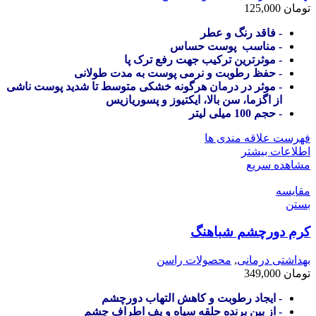
تومان
125,000
- فاقد رنگ و عطر
- مناسب پوست حساس
- موثرترین ترکیب جهت رفع ترک پا
- حفظ رطوبت و نرمی پوست به مدت طولانی
- موثر در درمان هرگونه خشکی متوسط تا شدید پوست ناشی
از اگزما، سن بالا، ایکتیوز و پسوریازیس
- حجم 100 میلی لیتر
فهرست علاقه مندی ها
اطلاعات بیشتر
مشاهده سریع
مقایسه
بستن
کرم دورچشم شباهنگ
بهداشتی درمانی
,
محصولات راسن
تومان
349,000
- ایجاد رطوبت و کاهش التهاب دورچشم
- از بین برنده حلقه سیاه و پف اطراف چشم