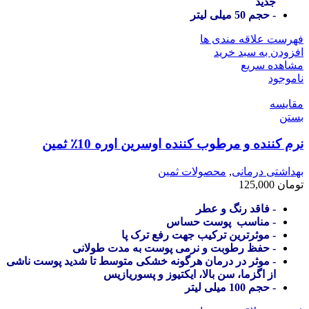
جدید
- حجم 50 میلی لیتر
فهرست علاقه مندی ها
افزودن به سبد خرید
مشاهده سریع
ناموجود
مقایسه
بستن
نرم کننده و مرطوب کننده اوسرین اوره 10٪ ثمین
بهداشتی درمانی
,
محصولات ثمین
تومان
125,000
- فاقد رنگ و عطر
- مناسب پوست حساس
- موثرترین ترکیب جهت رفع ترک پا
- حفظ رطوبت و نرمی پوست به مدت طولانی
- موثر در درمان هرگونه خشکی متوسط تا شدید پوست ناشی
از اگزما، سن بالا، ایکتیوز و پسوریازیس
- حجم 100 میلی لیتر