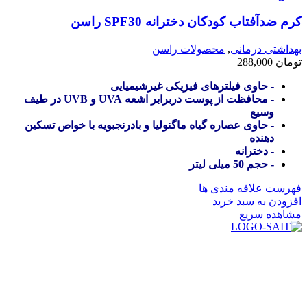
کرم ضدآفتاب کودکان دخترانه SPF30 راسن
بهداشتی درمانی
,
محصولات راسن
تومان
288,000
- حاوی فیلترهای فیزیکی غیرشیمیایی
- محافظت از پوست دربرابر اشعه UVA و UVB در طیف
وسیع
- حاوی عصاره گیاه ماگنولیا و بادرنجبویه با خواص تسکین
دهنده
- دخترانه
- حجم 50 میلی لیتر
فهرست علاقه مندی ها
افزودن به سبد خرید
مشاهده سریع
در سال ۱۳۸۳ با نام گروه ایران پخش فعالیت خود را در زمینه تامین
و توزیع کالاهای بهداشتی درمانی و ساپورت های ارتوپدی مابین
داروخانه هاو فروشگاه‌های کالای پزشکی سطح شهر شیراز آغاز و
در سالهای بعد محدوده فعالیت خود را به اکثر شهرهای استان
فارس گسترده کرد.