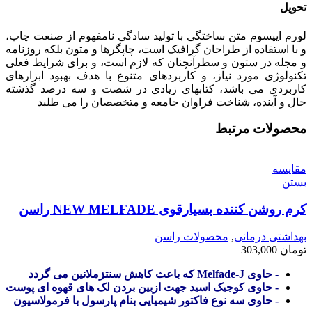
تحویل
لورم ایپسوم متن ساختگی با تولید سادگی نامفهوم از صنعت چاپ،
و با استفاده از طراحان گرافیک است، چاپگرها و متون بلکه روزنامه
و مجله در ستون و سطرآنچنان که لازم است، و برای شرایط فعلی
تکنولوژی مورد نیاز، و کاربردهای متنوع با هدف بهبود ابزارهای
کاربردی می باشد، کتابهای زیادی در شصت و سه درصد گذشته
حال و آینده، شناخت فراوان جامعه و متخصصان را می طلبد
محصولات مرتبط
مقایسه
بستن
کرم روشن کننده بسیارقوی NEW MELFADE راسن
بهداشتی درمانی
,
محصولات راسن
تومان
303,000
- حاوی Melfade-J که باعث کاهش سنتزملانین می گردد
- حاوی کوجیک اسید جهت ازبین بردن لک های قهوه ای پوست
- حاوی سه نوع فاکتور شیمیایی بنام پارسول با فرمولاسیون