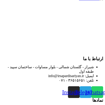
در سال ۱۳۸۳ با نام گروه ایران پخش فعالیت خود را در زمینه تامین
و توزیع کالاهای بهداشتی درمانی و ساپورت های ارتوپدی مابین
داروخانه هاو فروشگاه‌های کالای پزشکی سطح شهر شیراز آغاز و
در سالهای بعد محدوده فعالیت خود را به اکثر شهرهای استان
فارس گسترده کرد.
از ابتدای سال ۱۴۰۰ جهت ارائه خدمات و فروش محصولات خود به
مصرف کنندگان ارجمند بصورت غیرحضوری اقدام به راه اندازی
فروشگاه اینترنتی خود کرده و با امید به ارائه هرچه بهتر خدمات خود
و جلب رضایت بیش از پیش به هموطنان عزیز از این طریق اقدام
نموده است.
ارتباط با ما
شیراز - گلستان شمالی - بلوار مساوات - ساختمان سپید -
طبقه اول
ایمیل: info@irsapardisariyan.ir
تلفن: ۳۶۵۱۵۶۵۱ - ۰۷۱
Instagram
Telegram
Whatsa
نمادها