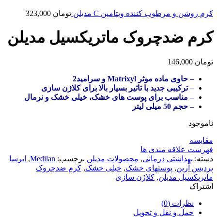
کرم روشن و مرطوب کننده ویتامین C مدیلن
تومان
323,000
کرم ضدچروک ماتریکسیل مدیلن
تومان
146,000
– حاوی ماده موثر Matrixyl و سرامید2
– ترکیبی جدید با تاثیر بسیار بالا برای کلاژن سازی
– مناسب برای پوست های خشک، خیلی خشک و نرمال
– حجم 50 میلی لیتر
ناموجود
مقایسه
فهرست علاقه مندی ها
دسته:
بهداشتی درمانی
,
محصولات مدیلن
برچسب:
Medilan
,
ایرسا
پردیس آرین
,
پوستهای خشک
,
خیلی خشک
,
کرم ضدچروک
ماتریکسیل مدیلن
,
کلاژن سازی
اشتراک
نظرات (0)
حمل و نقل و تحویل