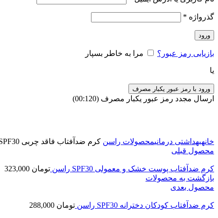
گذرواژه
*
ورود
بازیابی رمز عبور؟
مرا به خاطر بسپار
یا
ورود با رمز عبور یکبار مصرف
ارسال مجدد رمز عبور یکبار مصرف
(00:
120
)
برای بزرگنمایی کلیک کنید
خانه
بهداشتی درمانی
محصولات راسن
کرم ضدآفتاب فاقد چربی SPF30 راسن
محصول قبلی
کرم ضدآفتاب پوست خشک و معمولی SPF30 راسن
تومان
323,000
بازگشت به محصولات
محصول بعدی
کرم ضدآفتاب کودکان دخترانه SPF30 راسن
تومان
288,000