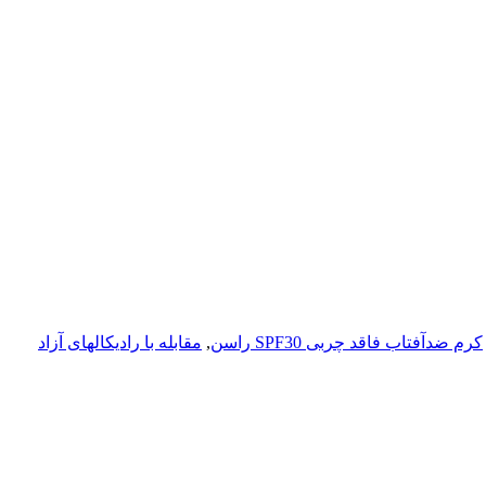
کرم ضدآفتاب فاقد چربی SPF30 راسن
,
مقابله با رادیکالهای آزاد