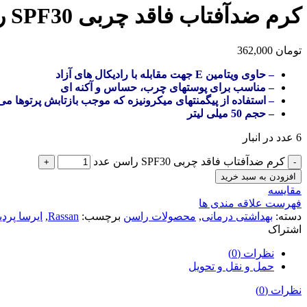
کرم ضدآفتاب فاقد چربی SPF30 راسن
تومان
362,000
– حاوی ویتامین E جهت مقابله با رادیکال های آزاد
– مناسب برای پوستهای چرب، حساس و آکنه ای
– استفاده از پیگمنتهای میکرونیزه که موجب بازتابش پرتوها می
– حجم 50 میلی لیتر
6 عدد در انبار
کرم ضدآفتاب فاقد چربی SPF30 راسن عدد
افزودن به سبد خرید
مقایسه
فهرست علاقه مندی ها
دسته:
بهداشتی درمانی
,
محصولات راسن
برچسب:
Rassan
,
ایرسا پرد
اشتراک
نظرات (0)
حمل و نقل و تحویل
نظرات (0)