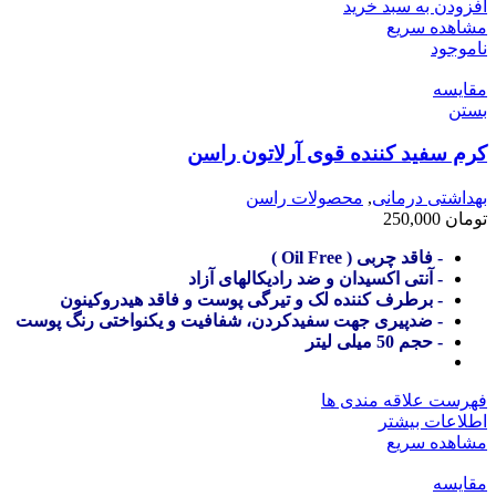
افزودن به سبد خرید
مشاهده سریع
ناموجود
مقایسه
بستن
کرم سفید کننده قوی آرلاتون راسن
بهداشتی درمانی
,
محصولات راسن
تومان
250,000
- فاقد چربی ( Oil Free )
- آنتی اکسیدان و ضد رادیکالهای آزاد
- برطرف کننده لک و تیرگی پوست و فاقد هیدروکینون
- ضدپیری جهت سفیدکردن، شفافیت و یکنواختی رنگ پوست
- حجم 50 میلی لیتر
فهرست علاقه مندی ها
اطلاعات بیشتر
مشاهده سریع
مقایسه