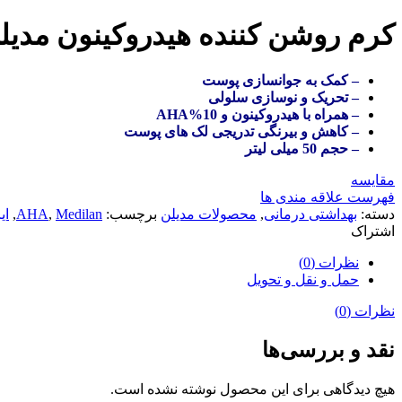
کرم روشن کننده هیدروکینون مدیل
– کمک به جوانسازی پوست
– تحریک و نوسازی سلولی
– همراه با هیدروکینون و AHA%10
– کاهش و بیرنگی تدریجی لک های پوست
– حجم 50 میلی لیتر
مقایسه
فهرست علاقه مندی ها
دسته:
بهداشتی درمانی
,
محصولات مدیلن
برچسب:
Medilan
,
AHA
,
ای
اشتراک
نظرات (0)
حمل و نقل و تحویل
نظرات (0)
نقد و بررسی‌ها
هیچ دیدگاهی برای این محصول نوشته نشده است.