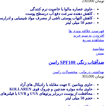
تومان
230,000
- حاوی عصاره مالوا با خاصیت نرم کنندگی
- کاهش دهنده سرعت دفع آب درسطح پوست
- کاهش التهاب پوستی ناشی از مصرف مواد شیمیایی و ادرارس
- حجم 50 میلی لیتر
فهرست علاقه مندی ها
افزودن به سبد خرید
مشاهده سریع
مقایسه
بستن
ضدآفتاب رنگی SPF100 راسن
بهداشتی درمانی
,
محصولات راسن
تومان
303,000
- حاوی ویتامین E جهت مقابله با رادیکال های آزاد
- حاوی ماده موثره ضدچین و چروک قوی KOLLAREN
- محافظت از پوست دربرابر پرتوهای UVA و UVB با فیلترهای شیمیایی و فیزیکی
- حجم 50 میلی لیتر