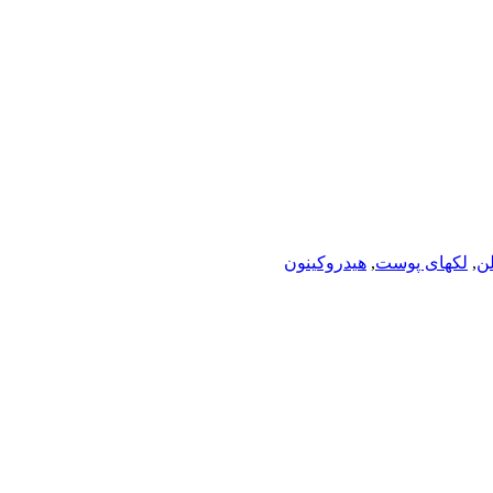
لن
,
لکهای پوست
,
هیدروکینون