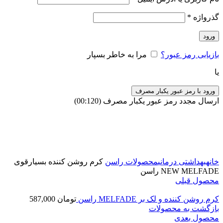
گذرواژه
*
ورود
بازیابی رمز عبور؟
مرا به خاطر بسپار
یا
ورود با رمز عبور یکبار مصرف
ارسال مجدد رمز عبور یکبار مصرف
(00:
120
)
برای بزرگنمایی کلیک کنید
خانه
بهداشتی درمانی
محصولات راسن
کرم روشن کننده بسیارقوی
NEW MELFADE راسن
محصول قبلی
کرم روشن کننده و لک بر MELFADE راسن
تومان
587,000
بازگشت به محصولات
محصول بعدی