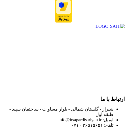
در سال ۱۳۸۳ با نام گروه ایران پخش فعالیت خود را در زمینه تامین
و توزیع کالاهای بهداشتی درمانی و ساپورت های ارتوپدی مابین
داروخانه هاو فروشگاه‌های کالای پزشکی سطح شهر شیراز آغاز و
در سالهای بعد محدوده فعالیت خود را به اکثر شهرهای استان
فارس گسترده کرد.
از ابتدای سال ۱۴۰۰ جهت ارائه خدمات و فروش محصولات خود به
مصرف کنندگان ارجمند بصورت غیرحضوری اقدام به راه اندازی
فروشگاه اینترنتی خود کرده و با امید به ارائه هرچه بهتر خدمات خود
و جلب رضایت بیش از پیش به هموطنان عزیز از این طریق اقدام
نموده است.
ارتباط با ما
شیراز - گلستان شمالی - بلوار مساوات - ساختمان سپید -
طبقه اول
ایمیل: info@irsapardisariyan.ir
تلفن: ۳۶۵۱۵۶۵۱ - ۰۷۱