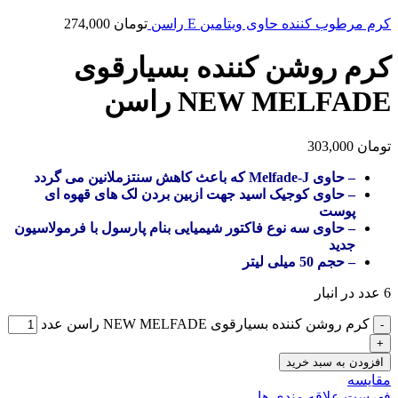
کرم مرطوب کننده حاوی ویتامین E راسن
تومان
274,000
کرم روشن کننده بسیارقوی
NEW MELFADE راسن
تومان
303,000
– حاوی Melfade-J که باعث کاهش سنتزملانین می گردد
– حاوی کوجیک اسید جهت ازبین بردن لک های قهوه ای
پوست
– حاوی سه نوع فاکتور شیمیایی بنام پارسول با فرمولاسیون
جدید
– حجم 50 میلی لیتر
6 عدد در انبار
کرم روشن کننده بسیارقوی NEW MELFADE راسن عدد
افزودن به سبد خرید
مقایسه
فهرست علاقه مندی ها