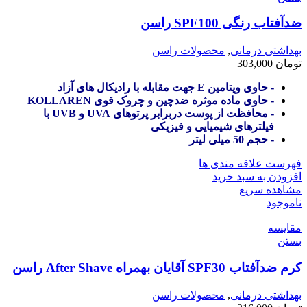
ضدآفتاب رنگی SPF100 راسن
بهداشتی درمانی
,
محصولات راسن
تومان
303,000
- حاوی ویتامین E جهت مقابله با رادیکال های آزاد
- حاوی ماده موثره ضدچین و چروک قوی KOLLAREN
- محافظت از پوست دربرابر پرتوهای UVA و UVB با
فیلترهای شیمیایی و فیزیکی
- حجم 50 میلی لیتر
فهرست علاقه مندی ها
افزودن به سبد خرید
مشاهده سریع
ناموجود
مقایسه
بستن
کرم ضدآفتاب SPF30 آقایان بهمراه After Shave راسن
بهداشتی درمانی
,
محصولات راسن