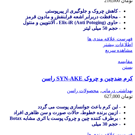
تومان
216,000
- کاهش چروک و جلوگیری از پیرپوستی
- محافظت دربرابر اشعه فرابنفش و مادون قرمز
- حاوی (Anti Potoging) Elix-iR ، آلانتویین و منتول
- حجم 50 میلی لیتر
فهرست علاقه مندی ها
اطلاعات بیشتر
مشاهده سریع
مقایسه
بستن
کرم ضدچین و چروک SYN-AKE راسن
بهداشتی درمانی
,
محصولات راسن
تومان
627,000
- این کرم باعث جوانسازی پوست می گردد
- ازبین برنده خطوط، حالات صورت و سن ظاهری افراد
- برطرف کننده چین و چروک پوست با اثری مشابه Botax
- حجم 30 میلی
فهرست علاقه مندی ها