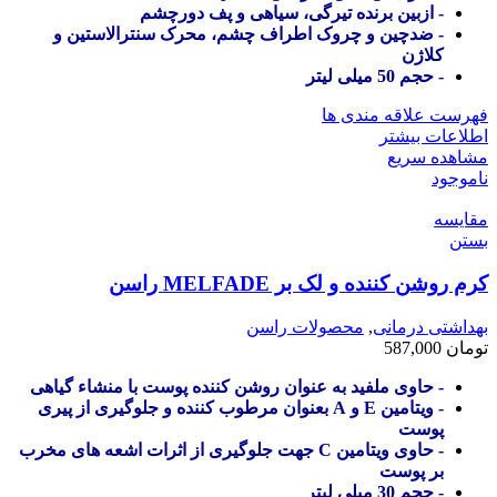
- ازبین برنده تیرگی، سیاهی و پف دورچشم
- ضدچین و چروک اطراف چشم، محرک سنترالاستین و
کلاژن
- حجم 50 میلی لیتر
فهرست علاقه مندی ها
اطلاعات بیشتر
مشاهده سریع
ناموجود
مقایسه
بستن
کرم روشن کننده و لک بر MELFADE راسن
بهداشتی درمانی
,
محصولات راسن
تومان
587,000
- حاوی ملفید به عنوان روشن کننده پوست با منشاء گیاهی
- ویتامین E و A بعنوان مرطوب کننده و جلوگیری از پیری
پوست
- حاوی ویتامین C جهت جلوگیری از اثرات اشعه های مخرب
بر پوست
- حجم 30 میلی لیتر