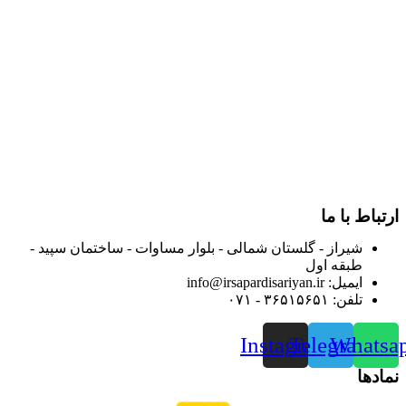
در سال ۱۳۸۳ با نام گروه ایران پخش فعالیت خود را در زمینه تامین
و توزیع کالاهای بهداشتی درمانی و ساپورت های ارتوپدی مابین
داروخانه هاو فروشگاه‌های کالای پزشکی سطح شهر شیراز آغاز و
در سالهای بعد محدوده فعالیت خود را به اکثر شهرهای استان
فارس گسترده کرد.
از ابتدای سال ۱۴۰۰ جهت ارائه خدمات و فروش محصولات خود به
مصرف کنندگان ارجمند بصورت غیرحضوری اقدام به راه اندازی
فروشگاه اینترنتی خود کرده و با امید به ارائه هرچه بهتر خدمات خود
و جلب رضایت بیش از پیش به هموطنان عزیز از این طریق اقدام
نموده است.
ارتباط با ما
شیراز - گلستان شمالی - بلوار مساوات - ساختمان سپید -
طبقه اول
ایمیل: info@irsapardisariyan.ir
تلفن: ۳۶۵۱۵۶۵۱ - ۰۷۱
Instagram
Telegram
Whatsa
نمادها