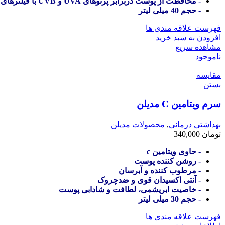
- محافظت از پوست دربرابر پرتوهای UVA و UVB با فیلترهای شیمیایی و فیزیکی
- حجم 40 میلی لیتر
فهرست علاقه مندی ها
افزودن به سبد خرید
مشاهده سریع
ناموجود
مقایسه
بستن
سرم ویتامین C مدیلن
بهداشتی درمانی
,
محصولات مدیلن
تومان
340,000
- حاوی ویتامین c
- روشن کننده پوست
- مرطوب کننده و آبرسان
- آنتی اکسیدان قوی و ضدچروک
- خاصیت ابریشمی، لطافت و شادابی پوست
- حجم 30 میلی لیتر
فهرست علاقه مندی ها