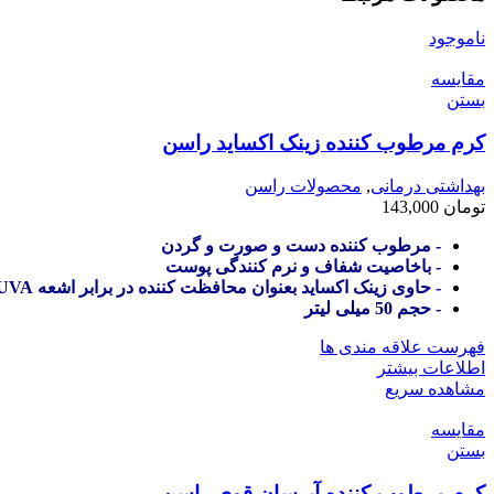
ناموجود
مقایسه
بستن
کرم مرطوب کننده زینک اکساید راسن
بهداشتی درمانی
,
محصولات راسن
تومان
143,000
- مرطوب کننده دست و صورت و گردن
- باخاصیت شفاف و نرم کنندگی پوست
- حاوی زینک اکساید بعنوان محافظت کننده در برابر اشعه UVA و UVB
- حجم 50 میلی لیتر
فهرست علاقه مندی ها
اطلاعات بیشتر
مشاهده سریع
مقایسه
بستن
کرم مرطوب کننده آبرسان قوی راسن