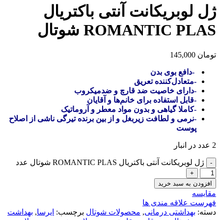
ژل لوبریکانت آنتی باکتریال
ROMANTIC PLAS شوتال
تومان
145,000
-دافع بوی بدن
-متعادل‌کننده تعریق
-دارای خاصیت ضد قارچ و ضدمیکروب
-قابل استفاده برای خانم‌ها و آقایان
-کاملا گیاهی و بدون مواد معطر و آروماتیک
-نرمی و لطافت زیربغل و از بین برنده تیرگی ناشی از اصلاح
پوست
2 عدد در انبار
ژل لوبریکانت آنتی باکتریال ROMANTIC PLAS شوتال عدد
افزودن به سبد خرید
مقایسه
فهرست علاقه مندی ها
دسته:
بهداشتی درمانی
,
محصولات شوتال
برچسب:
ایرسا
,
بهداشت