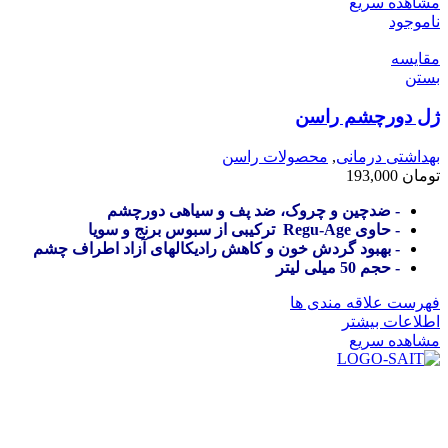
مشاهده سریع
ناموجود
مقایسه
بستن
ژل دورچشم راسن
بهداشتی درمانی
,
محصولات راسن
تومان
193,000
- ضدچین و چروک، ضد پف و سیاهی دورچشم
- حاوی Regu-Age ترکیبی از سبوس برنج و سویا
- بهبود گردش خون و کاهش رادیکالهای آزاد اطراف چشم
- حجم 50 میلی لیتر
فهرست علاقه مندی ها
اطلاعات بیشتر
مشاهده سریع
در سال ۱۳۸۳ با نام گروه ایران پخش فعالیت خود را در زمینه تامین
و توزیع کالاهای بهداشتی درمانی و ساپورت های ارتوپدی مابین
داروخانه هاو فروشگاه‌های کالای پزشکی سطح شهر شیراز آغاز و