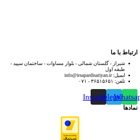
در سالهای بعد محدوده فعالیت خود را به اکثر شهرهای استان
فارس گسترده کرد.
از ابتدای سال ۱۴۰۰ جهت ارائه خدمات و فروش محصولات خود به
مصرف کنندگان ارجمند بصورت غیرحضوری اقدام به راه اندازی
فروشگاه اینترنتی خود کرده و با امید به ارائه هرچه بهتر خدمات خود
و جلب رضایت بیش از پیش به هموطنان عزیز از این طریق اقدام
نموده است.
ارتباط با ما
شیراز - گلستان شمالی - بلوار مساوات - ساختمان سپید -
طبقه اول
ایمیل: info@irsapardisariyan.ir
تلفن: ۳۶۵۱۵۶۵۱ - ۰۷۱
Instagram
Telegram
Whatsa
نمادها