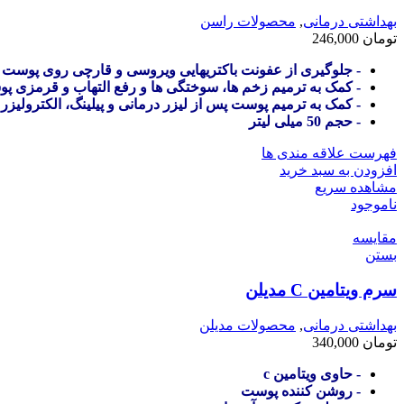
بهداشتی درمانی
,
محصولات راسن
تومان
246,000
- جلوگیری از عفونت باکتریهایی ویروسی و قارچی روی پوست
- کمک به ترمیم زخم ها، سوختگی ها و رفع التهاب و قرمزی پ
- کمک به ترمیم پوست پس از لیزر درمانی و پیلینگ، الکترولیزر 
- حجم 50 میلی لیتر
فهرست علاقه مندی ها
افزودن به سبد خرید
مشاهده سریع
ناموجود
مقایسه
بستن
سرم ویتامین C مدیلن
بهداشتی درمانی
,
محصولات مدیلن
تومان
340,000
- حاوی ویتامین c
- روشن کننده پوست