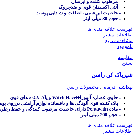
- مرطوب کننده و آبرسان
- آنتی اکسیدان قوی و ضدچروک
- خاصیت ابریشمی، لطافت و شادابی پوست
- حجم 30 میلی لیتر
فهرست علاقه مندی ها
اطلاعات بیشتر
مشاهده سریع
ناموجود
مقایسه
بستن
شیرپاک کن راسن
بهداشتی درمانی
,
محصولات راسن
- حاوی عصاره آلوورا+Witch Hazel و پاک کننده های قوی
- پاک کننده قوی آلودگی ها و باقیمانده لوازم آرایشی برروی پ
- ماده Pentavitin دارای خاصیت مرطوب کنندگی و حفظ رطوبت با اثرات طولانی
- حجم 200 میلی لیتر
فهرست علاقه مندی ها
اطلاعات بیشتر