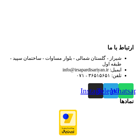
فارس گسترده کرد.
از ابتدای سال ۱۴۰۰ جهت ارائه خدمات و فروش محصولات خود به
مصرف کنندگان ارجمند بصورت غیرحضوری اقدام به راه اندازی
فروشگاه اینترنتی خود کرده و با امید به ارائه هرچه بهتر خدمات خود
و جلب رضایت بیش از پیش به هموطنان عزیز از این طریق اقدام
نموده است.
ارتباط با ما
شیراز - گلستان شمالی - بلوار مساوات - ساختمان سپید -
طبقه اول
ایمیل: info@irsapardisariyan.ir
تلفن: ۳۶۵۱۵۶۵۱ - ۰۷۱
Instagram
Telegram
Whatsa
نمادها