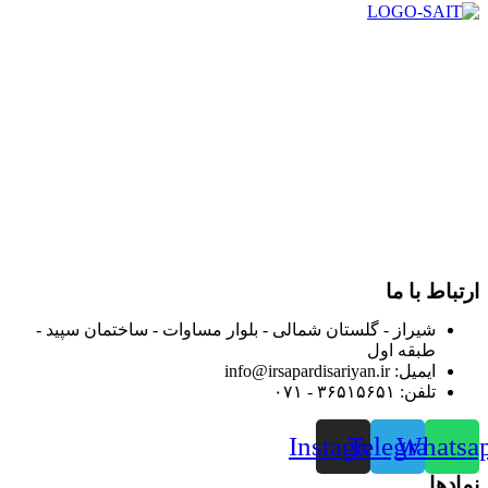
در سال ۱۳۸۳ با نام گروه ایران پخش فعالیت خود را در زمینه تامین
و توزیع کالاهای بهداشتی درمانی و ساپورت های ارتوپدی مابین
داروخانه هاو فروشگاه‌های کالای پزشکی سطح شهر شیراز آغاز و
در سالهای بعد محدوده فعالیت خود را به اکثر شهرهای استان
فارس گسترده کرد.
از ابتدای سال ۱۴۰۰ جهت ارائه خدمات و فروش محصولات خود به
مصرف کنندگان ارجمند بصورت غیرحضوری اقدام به راه اندازی
فروشگاه اینترنتی خود کرده و با امید به ارائه هرچه بهتر خدمات خود
و جلب رضایت بیش از پیش به هموطنان عزیز از این طریق اقدام
نموده است.
ارتباط با ما
شیراز - گلستان شمالی - بلوار مساوات - ساختمان سپید -
طبقه اول
ایمیل: info@irsapardisariyan.ir
تلفن: ۳۶۵۱۵۶۵۱ - ۰۷۱
Instagram
Telegram
Whatsa
نمادها