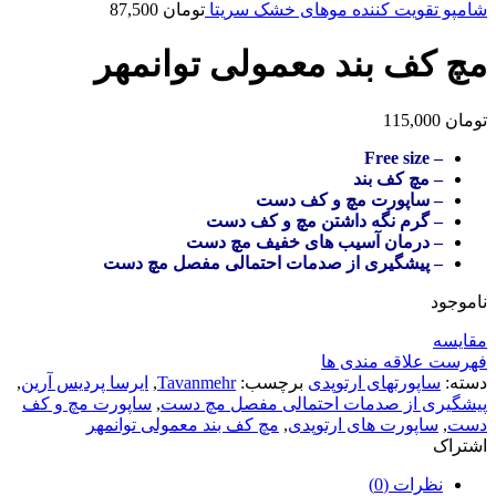
شامپو تقویت کننده موهای خشک سریتا
تومان
87,500
مچ کف بند معمولی توانمهر
تومان
115,000
– Free size
– مچ کف بند
– ساپورت مچ و کف دست
– گرم نگه داشتن مچ و کف دست
– درمان آسیب های خفیف مچ دست
– پیشگیری از صدمات احتمالی مفصل مچ دست
ناموجود
مقایسه
فهرست علاقه مندی ها
دسته:
ساپورتهای ارتوپدی
برچسب:
Tavanmehr
,
ایرسا پردیس آرین
,
پیشگیری از صدمات احتمالی مفصل مچ دست
,
ساپورت مچ و کف
دست
,
ساپورت های ارتوپدی
,
مچ کف بند معمولی توانمهر
اشتراک
نظرات (0)