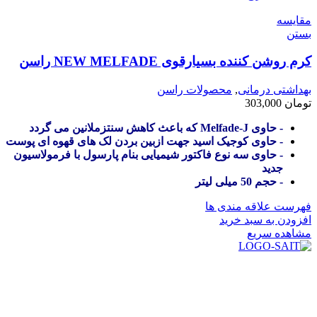
مقایسه
بستن
کرم روشن کننده بسیارقوی NEW MELFADE راسن
بهداشتی درمانی
,
محصولات راسن
تومان
303,000
- حاوی Melfade-J که باعث کاهش سنتزملانین می گردد
- حاوی کوجیک اسید جهت ازبین بردن لک های قهوه ای پوست
- حاوی سه نوع فاکتور شیمیایی بنام پارسول با فرمولاسیون
جدید
- حجم 50 میلی لیتر
فهرست علاقه مندی ها
افزودن به سبد خرید
مشاهده سریع
در سال ۱۳۸۳ با نام گروه ایران پخش فعالیت خود را در زمینه تامین
و توزیع کالاهای بهداشتی درمانی و ساپورت های ارتوپدی مابین
داروخانه هاو فروشگاه‌های کالای پزشکی سطح شهر شیراز آغاز و
در سالهای بعد محدوده فعالیت خود را به اکثر شهرهای استان