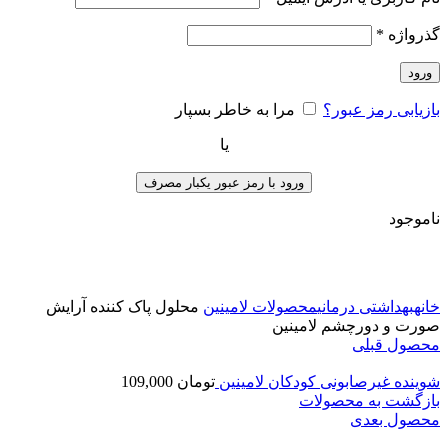
گذرواژه
*
ورود
بازیابی رمز عبور؟
مرا به خاطر بسپار
یا
ورود با رمز عبور یکبار مصرف
ناموجود
برای بزرگنمایی کلیک کنید
خانه
بهداشتی درمانی
محصولات لامینین
محلول پاک کننده آرایش
صورت و دورچشم لامینین
محصول قبلی
شوینده غیرصابونی کودکان لامینین
تومان
109,000
بازگشت به محصولات
محصول بعدی