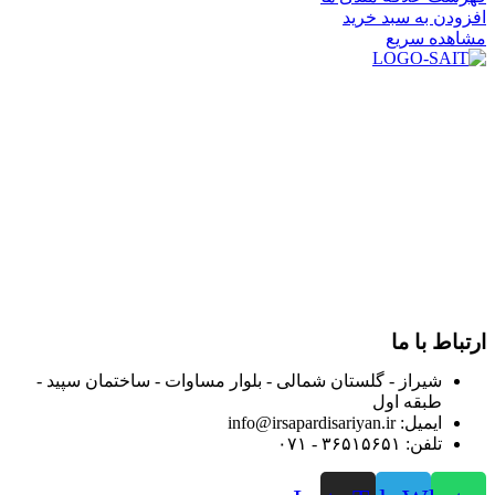
افزودن به سبد خرید
مشاهده سریع
در سال ۱۳۸۳ با نام گروه ایران پخش فعالیت خود را در زمینه تامین
و توزیع کالاهای بهداشتی درمانی و ساپورت های ارتوپدی مابین
داروخانه هاو فروشگاه‌های کالای پزشکی سطح شهر شیراز آغاز و
در سالهای بعد محدوده فعالیت خود را به اکثر شهرهای استان
فارس گسترده کرد.
از ابتدای سال ۱۴۰۰ جهت ارائه خدمات و فروش محصولات خود به
مصرف کنندگان ارجمند بصورت غیرحضوری اقدام به راه اندازی
فروشگاه اینترنتی خود کرده و با امید به ارائه هرچه بهتر خدمات خود
و جلب رضایت بیش از پیش به هموطنان عزیز از این طریق اقدام
نموده است.
ارتباط با ما
شیراز - گلستان شمالی - بلوار مساوات - ساختمان سپید -
طبقه اول
ایمیل: info@irsapardisariyan.ir
تلفن: ۳۶۵۱۵۶۵۱ - ۰۷۱