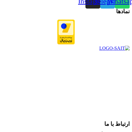
Instagram
Telegram
Whatsa
نمادها
در سال ۱۳۸۳ با نام گروه ایران پخش فعالیت خود را در زمینه تامین
و توزیع کالاهای بهداشتی درمانی و ساپورت های ارتوپدی مابین
داروخانه هاو فروشگاه‌های کالای پزشکی سطح شهر شیراز آغاز و
در سالهای بعد محدوده فعالیت خود را به اکثر شهرهای استان
فارس گسترده کرد.
از ابتدای سال ۱۴۰۰ جهت ارائه خدمات و فروش محصولات خود به
مصرف کنندگان ارجمند بصورت غیرحضوری اقدام به راه اندازی
فروشگاه اینترنتی خود کرده و با امید به ارائه هرچه بهتر خدمات خود
و جلب رضایت بیش از پیش به هموطنان عزیز از این طریق اقدام
نموده است.
ارتباط با ما