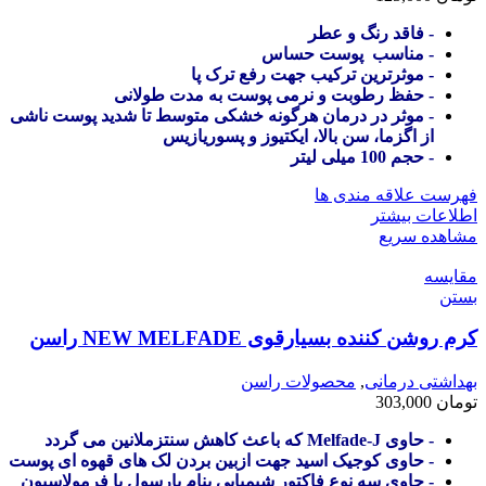
- فاقد رنگ و عطر
- مناسب پوست حساس
- موثرترین ترکیب جهت رفع ترک پا
- حفظ رطوبت و نرمی پوست به مدت طولانی
- موثر در درمان هرگونه خشکی متوسط تا شدید پوست ناشی
از اگزما، سن بالا، ایکتیوز و پسوریازیس
- حجم 100 میلی لیتر
فهرست علاقه مندی ها
اطلاعات بیشتر
مشاهده سریع
مقایسه
بستن
کرم روشن کننده بسیارقوی NEW MELFADE راسن
بهداشتی درمانی
,
محصولات راسن
تومان
303,000
- حاوی Melfade-J که باعث کاهش سنتزملانین می گردد
- حاوی کوجیک اسید جهت ازبین بردن لک های قهوه ای پوست
- حاوی سه نوع فاکتور شیمیایی بنام پارسول با فرمولاسیون