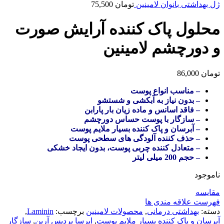
ژل بهداشتی بانوان لامینین
تومان
75,500
محلول پاک کننده آرایش صورت
و دورچشم لامینین
تومان
86,000
– مناسب انواع پوست
– بدون نیاز به آبکشی و شستشو
– فاقد اسانس و ماده زیان بار پارابن
– سازگار با پوست حساس دورچشم
– آبرسان و پاک کننده بسیار ملایم پوست
– حذف کننده آلودگی های سطحی پوست
– متعادل کننده چربی پوست، بدون ایجاد خشکی
– حجم 200 میلی لیتر
ناموجود
مقایسه
فهرست علاقه مندی ها
دسته:
بهداشتی درمانی
,
محصولات لامینین
برچسب:
Laminin
,
آبرسان و پاک کننده بسیار ملایم پوست
,
ایرسا پردیس آرین
,
سازگار