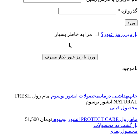
گذرواژه
*
ورود
بازیابی رمز عبور؟
مرا به خاطر بسپار
یا
ورود با رمز عبور یکبار مصرف
ناموجود
برای بزرگنمایی کلیک کنید
خانه
بهداشتی درمانی
محصولات انشور بوسوم
مام رول FRESH
NATURAL انشور بوسوم
محصول قبلی
مام رول PROTECT CARE انشور بوسوم
تومان
51,500
بازگشت به محصولات
محصول بعدی