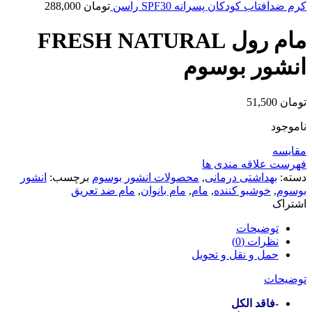
کرم ضدآفتاب کودکان پسرانه SPF30 راسن
تومان
288,000
مام رول FRESH NATURAL
انشور بوسوم
تومان
51,500
ناموجود
مقایسه
فهرست علاقه مندی ها
دسته:
بهداشتی درمانی
,
محصولات انشور بوسوم
برچسب:
انشور
بوسوم
,
خوشبو کننده
,
مام
,
مام بانوان
,
مام ضد تعریق
اشتراک
توضیحات
نظرات (0)
حمل و نقل و تحویل
توضیحات
-فاقد الکل