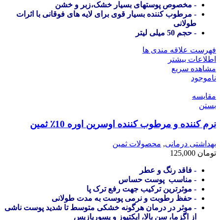
- مخصوص پوستهای بسیار خشک،زبر و خشن
- مرطوب کننده بسیار قوی برای لایه های فوقانی با اثرات
طولانی
- حجم 50 میلی لیتر
فهرست علاقه مندی ها
اطلاعات بیشتر
مشاهده سریع
ناموجود
مقایسه
بستن
نرم کننده و مرطوب کننده اوسرین اوره 10٪ ثمین
بهداشتی درمانی
,
محصولات ثمین
تومان
125,000
- فاقد رنگ و عطر
- مناسب پوست حساس
- موثرترین ترکیب جهت رفع ترک پا
- حفظ رطوبت و نرمی پوست به مدت طولانی
- موثر در درمان هرگونه خشکی متوسط تا شدید پوست ناشی
از اگزما، سن بالا، ایکتیوز و پسوریازیس