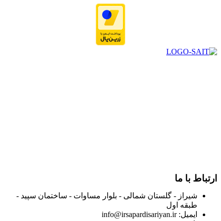
در سال ۱۳۸۳ با نام گروه ایران پخش فعالیت خود را در زمینه تامین
و توزیع کالاهای بهداشتی درمانی و ساپورت های ارتوپدی مابین
داروخانه هاو فروشگاه‌های کالای پزشکی سطح شهر شیراز آغاز و
در سالهای بعد محدوده فعالیت خود را به اکثر شهرهای استان
فارس گسترده کرد.
از ابتدای سال ۱۴۰۰ جهت ارائه خدمات و فروش محصولات خود به
مصرف کنندگان ارجمند بصورت غیرحضوری اقدام به راه اندازی
فروشگاه اینترنتی خود کرده و با امید به ارائه هرچه بهتر خدمات خود
و جلب رضایت بیش از پیش به هموطنان عزیز از این طریق اقدام
نموده است.
ارتباط با ما
شیراز - گلستان شمالی - بلوار مساوات - ساختمان سپید -
طبقه اول
ایمیل: info@irsapardisariyan.ir