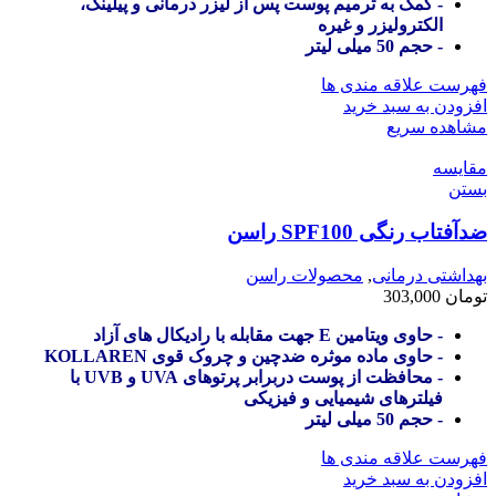
- کمک به ترمیم پوست پس از لیزر درمانی و پیلینگ،
الکترولیزر و غیره
- حجم 50 میلی لیتر
فهرست علاقه مندی ها
افزودن به سبد خرید
مشاهده سریع
مقایسه
بستن
ضدآفتاب رنگی SPF100 راسن
بهداشتی درمانی
,
محصولات راسن
تومان
303,000
- حاوی ویتامین E جهت مقابله با رادیکال های آزاد
- حاوی ماده موثره ضدچین و چروک قوی KOLLAREN
- محافظت از پوست دربرابر پرتوهای UVA و UVB با
فیلترهای شیمیایی و فیزیکی
- حجم 50 میلی لیتر
فهرست علاقه مندی ها
افزودن به سبد خرید