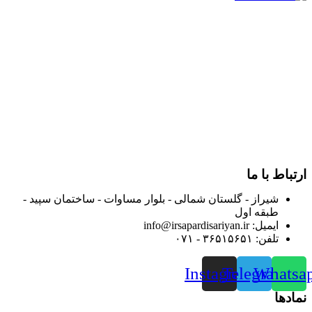
در سال ۱۳۸۳ با نام گروه ایران پخش فعالیت خود را در زمینه تامین
و توزیع کالاهای بهداشتی درمانی و ساپورت های ارتوپدی مابین
داروخانه هاو فروشگاه‌های کالای پزشکی سطح شهر شیراز آغاز و
در سالهای بعد محدوده فعالیت خود را به اکثر شهرهای استان
فارس گسترده کرد.
از ابتدای سال ۱۴۰۰ جهت ارائه خدمات و فروش محصولات خود به
مصرف کنندگان ارجمند بصورت غیرحضوری اقدام به راه اندازی
فروشگاه اینترنتی خود کرده و با امید به ارائه هرچه بهتر خدمات خود
و جلب رضایت بیش از پیش به هموطنان عزیز از این طریق اقدام
نموده است.
ارتباط با ما
شیراز - گلستان شمالی - بلوار مساوات - ساختمان سپید -
طبقه اول
ایمیل: info@irsapardisariyan.ir
تلفن: ۳۶۵۱۵۶۵۱ - ۰۷۱
Instagram
Telegram
Whatsa
نمادها