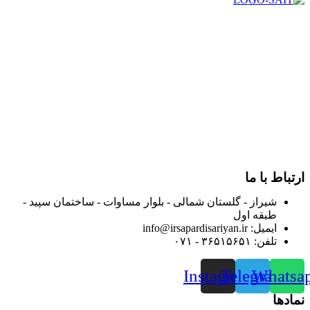
در سال ۱۳۸۳ با نام گروه ایران پخش فعالیت خود را در زمینه تامین
و توزیع کالاهای بهداشتی درمانی و ساپورت های ارتوپدی مابین
داروخانه هاو فروشگاه‌های کالای پزشکی سطح شهر شیراز آغاز و
در سالهای بعد محدوده فعالیت خود را به اکثر شهرهای استان
فارس گسترده کرد.
از ابتدای سال ۱۴۰۰ جهت ارائه خدمات و فروش محصولات خود به
مصرف کنندگان ارجمند بصورت غیرحضوری اقدام به راه اندازی
فروشگاه اینترنتی خود کرده و با امید به ارائه هرچه بهتر خدمات خود
و جلب رضایت بیش از پیش به هموطنان عزیز از این طریق اقدام
نموده است.
ارتباط با ما
شیراز - گلستان شمالی - بلوار مساوات - ساختمان سپید -
طبقه اول
ایمیل: info@irsapardisariyan.ir
تلفن: ۳۶۵۱۵۶۵۱ - ۰۷۱
Instagram
Telegram
Whatsa
نمادها