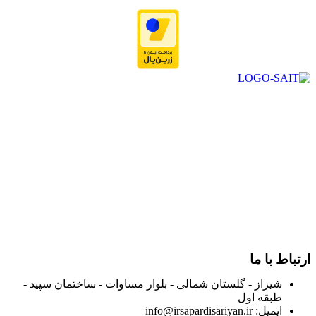
در سال ۱۳۸۳ با نام گروه ایران پخش فعالیت خود را در زمینه تامین
و توزیع کالاهای بهداشتی درمانی و ساپورت های ارتوپدی مابین
داروخانه هاو فروشگاه‌های کالای پزشکی سطح شهر شیراز آغاز و
در سالهای بعد محدوده فعالیت خود را به اکثر شهرهای استان
فارس گسترده کرد.
از ابتدای سال ۱۴۰۰ جهت ارائه خدمات و فروش محصولات خود به
مصرف کنندگان ارجمند بصورت غیرحضوری اقدام به راه اندازی
فروشگاه اینترنتی خود کرده و با امید به ارائه هرچه بهتر خدمات خود
و جلب رضایت بیش از پیش به هموطنان عزیز از این طریق اقدام
نموده است.
ارتباط با ما
شیراز - گلستان شمالی - بلوار مساوات - ساختمان سپید -
طبقه اول
ایمیل: info@irsapardisariyan.ir