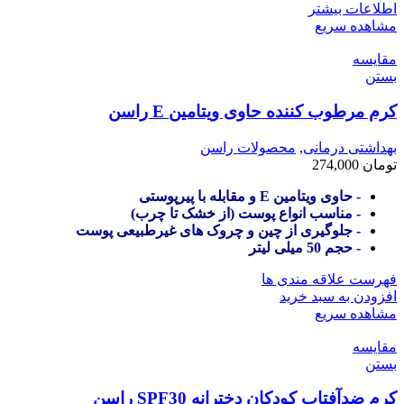
اطلاعات بیشتر
مشاهده سریع
مقایسه
بستن
کرم مرطوب کننده حاوی ویتامین E راسن
بهداشتی درمانی
,
محصولات راسن
تومان
274,000
- حاوی ویتامین E و مقابله با پیرپوستی
- مناسب انواع پوست (از خشک تا چرب)
- جلوگیری از چین و چروک های غیرطبیعی پوست
- حجم 50 میلی لیتر
فهرست علاقه مندی ها
افزودن به سبد خرید
مشاهده سریع
مقایسه
بستن
کرم ضدآفتاب کودکان دخترانه SPF30 راسن