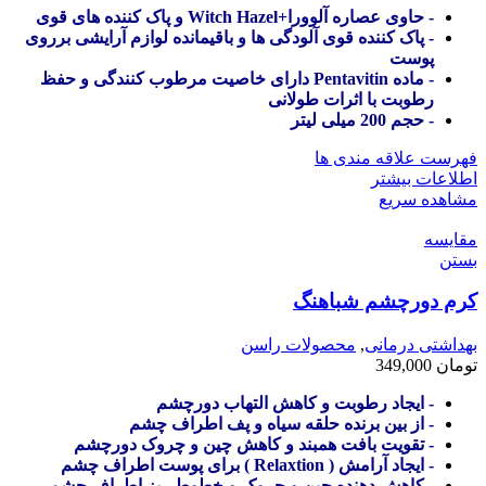
- حاوی عصاره آلوورا+Witch Hazel و پاک کننده های قوی
- پاک کننده قوی آلودگی ها و باقیمانده لوازم آرایشی برروی
پوست
- ماده Pentavitin دارای خاصیت مرطوب کنندگی و حفظ
رطوبت با اثرات طولانی
- حجم 200 میلی لیتر
فهرست علاقه مندی ها
اطلاعات بیشتر
مشاهده سریع
مقایسه
بستن
کرم دورچشم شباهنگ
بهداشتی درمانی
,
محصولات راسن
تومان
349,000
- ایجاد رطوبت و کاهش التهاب دورچشم
- از بین برنده حلقه سیاه و پف اطراف چشم
- تقویت بافت همبند و کاهش چین و چروک دورچشم
- ایجاد آرامش ( Relaxtion ) برای پوست اطراف چشم
- کاهش دهنده چین و چروک و خطوط ریز اطراف چشم