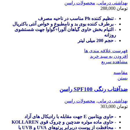
بهداشتی درمانی
,
محصولات راسن
تومان
288,000
- تنظیم کننده Ph مناسب در ناحیه مصرف
- برطرف کننده بوی بد و نامطبوع و خواص آنتی باکتریال
- التیام بخش خاوی گیاهان آلورا+گواوا جهت شستشوی
روزانه
- حجم 200 میلی لیتر
فهرست علاقه مندی ها
افزودن به سبد خرید
مشاهده سریع
مقایسه
بستن
ضدآفتاب رنگی SPF100 راسن
بهداشتی درمانی
,
محصولات راسن
تومان
303,000
- حاوی ویتامین E جهت مقابله با رادیکال های آزاد
- حاوی ماده موثره ضدچین و چروک قوی KOLLAREN
- محافظت از پوست دربرابر پرتوهای UVA و UVB با