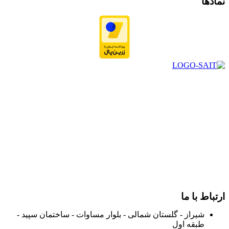
نمادها
در سال ۱۳۸۳ با نام گروه ایران پخش فعالیت خود را در زمینه تامین
و توزیع کالاهای بهداشتی درمانی و ساپورت های ارتوپدی مابین
داروخانه هاو فروشگاه‌های کالای پزشکی سطح شهر شیراز آغاز و
در سالهای بعد محدوده فعالیت خود را به اکثر شهرهای استان
فارس گسترده کرد.
از ابتدای سال ۱۴۰۰ جهت ارائه خدمات و فروش محصولات خود به
مصرف کنندگان ارجمند بصورت غیرحضوری اقدام به راه اندازی
فروشگاه اینترنتی خود کرده و با امید به ارائه هرچه بهتر خدمات خود
و جلب رضایت بیش از پیش به هموطنان عزیز از این طریق اقدام
نموده است.
ارتباط با ما
شیراز - گلستان شمالی - بلوار مساوات - ساختمان سپید -
طبقه اول