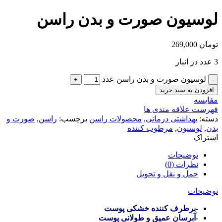
لوسیون صورت و بدن راسن
تومان
269,000
3 عدد در انبار
لوسیون صورت و بدن راسن عدد
افزودن به سبد خرید
مقایسه
فهرست علاقه مندی ها
دسته:
بهداشتی درمانی
,
محصولات راسن
برچسب:
راسن
,
صورت و
بدن
,
لوسیون
,
مرطوب کننده
اشتراک
توضیحات
نظرات (0)
حمل و نقل و تحویل
توضیحات
-برطرف کننده خشکی پوست
-آبرسان عمیق و طولانی پوست