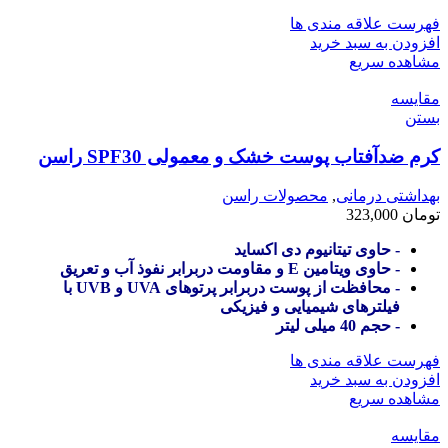
فهرست علاقه مندی ها
افزودن به سبد خرید
مشاهده سریع
مقایسه
بستن
کرم ضدآفتاب پوست خشک و معمولی SPF30 راسن
بهداشتی درمانی
,
محصولات راسن
تومان
323,000
- حاوی تیتانیوم دی اکساید
- حاوی ویتامین E و مقاومت دربرابر نفوذ آب و تعریق
- محافظت از پوست دربرابر پرتوهای UVA و UVB با
فیلترهای شیمیایی و فیزیکی
- حجم 40 میلی لیتر
فهرست علاقه مندی ها
افزودن به سبد خرید
مشاهده سریع
مقایسه