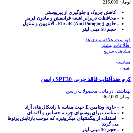
تومان
216,000
- کاهش چروک و جلوگیری از پیرپوستی
- محافظت دربرابر اشعه فرابنفش و مادون قرمز
- حاوی (Anti Potoging) Elix-iR ، آلانتویین و منتول
- حجم 50 میلی لیتر
فهرست علاقه مندی ها
اطلاعات بیشتر
مشاهده سریع
مقایسه
بستن
کرم ضدآفتاب فاقد چربی SPF30 راسن
بهداشتی درمانی
,
محصولات راسن
تومان
362,000
- حاوی ویتامین E جهت مقابله با رادیکال های آزاد
- مناسب برای پوستهای چرب، حساس و آکنه ای
- استفاده از پیگمنتهای میکرونیزه که موجب بازتابش پرتوها
می گردد
- حجم 50 میلی لیتر