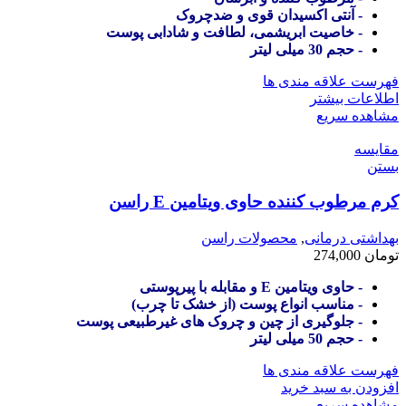
- آنتی اکسیدان قوی و ضدچروک
- خاصیت ابریشمی، لطافت و شادابی پوست
- حجم 30 میلی لیتر
فهرست علاقه مندی ها
اطلاعات بیشتر
مشاهده سریع
مقایسه
بستن
کرم مرطوب کننده حاوی ویتامین E راسن
بهداشتی درمانی
,
محصولات راسن
تومان
274,000
- حاوی ویتامین E و مقابله با پیرپوستی
- مناسب انواع پوست (از خشک تا چرب)
- جلوگیری از چین و چروک های غیرطبیعی پوست
- حجم 50 میلی لیتر
فهرست علاقه مندی ها
افزودن به سبد خرید
مشاهده سریع