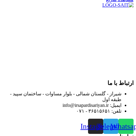
در سال ۱۳۸۳ با نام گروه ایران پخش فعالیت خود را در زمینه تامین
و توزیع کالاهای بهداشتی درمانی و ساپورت های ارتوپدی مابین
داروخانه هاو فروشگاه‌های کالای پزشکی سطح شهر شیراز آغاز و
در سالهای بعد محدوده فعالیت خود را به اکثر شهرهای استان
فارس گسترده کرد.
از ابتدای سال ۱۴۰۰ جهت ارائه خدمات و فروش محصولات خود به
مصرف کنندگان ارجمند بصورت غیرحضوری اقدام به راه اندازی
فروشگاه اینترنتی خود کرده و با امید به ارائه هرچه بهتر خدمات خود
و جلب رضایت بیش از پیش به هموطنان عزیز از این طریق اقدام
نموده است.
ارتباط با ما
شیراز - گلستان شمالی - بلوار مساوات - ساختمان سپید -
طبقه اول
ایمیل: info@irsapardisariyan.ir
تلفن: ۳۶۵۱۵۶۵۱ - ۰۷۱
Instagram
Telegram
Whatsa