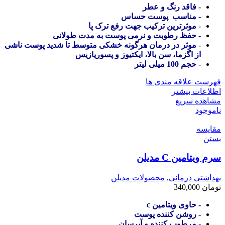
- فاقد رنگ و عطر
- مناسب پوست حساس
- موثرترین ترکیب جهت رفع ترک پا
- حفظ رطوبت و نرمی پوست به مدت طولانی
- موثر در درمان هرگونه خشکی متوسط تا شدید پوست ناشی
از اگزما، سن بالا، ایکتیوز و پسوریازیس
- حجم 100 میلی لیتر
فهرست علاقه مندی ها
اطلاعات بیشتر
مشاهده سریع
ناموجود
مقایسه
بستن
سرم ویتامین C مدیلن
بهداشتی درمانی
,
محصولات مدیلن
تومان
340,000
- حاوی ویتامین c
- روشن کننده پوست
- مرطوب کننده و آبرسان