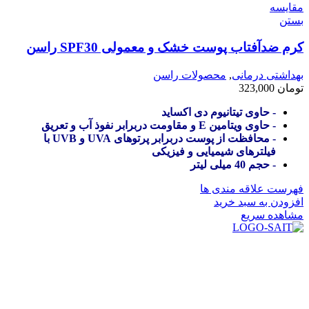
مقایسه
بستن
کرم ضدآفتاب پوست خشک و معمولی SPF30 راسن
بهداشتی درمانی
,
محصولات راسن
تومان
323,000
- حاوی تیتانیوم دی اکساید
- حاوی ویتامین E و مقاومت دربرابر نفوذ آب و تعریق
- محافظت از پوست دربرابر پرتوهای UVA و UVB با
فیلترهای شیمیایی و فیزیکی
- حجم 40 میلی لیتر
فهرست علاقه مندی ها
افزودن به سبد خرید
مشاهده سریع
در سال ۱۳۸۳ با نام گروه ایران پخش فعالیت خود را در زمینه تامین
و توزیع کالاهای بهداشتی درمانی و ساپورت های ارتوپدی مابین
داروخانه هاو فروشگاه‌های کالای پزشکی سطح شهر شیراز آغاز و
در سالهای بعد محدوده فعالیت خود را به اکثر شهرهای استان
فارس گسترده کرد.