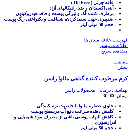
- فاقد چربی ( Oil Free )
- آنتی اکسیدان و ضد رادیکالهای آزاد
- برطرف کننده لک و تیرگی پوست و فاقد هیدروکینون
- ضدپیری جهت سفیدکردن، شفافیت و یکنواختی رنگ پوست
- حجم 50 میلی لیتر
فهرست علاقه مندی ها
اطلاعات بیشتر
مشاهده سریع
مقایسه
بستن
کرم مرطوب کننده گیاهی مالوا راسن
بهداشتی درمانی
,
محصولات راسن
تومان
230,000
- حاوی عصاره مالوا با خاصیت نرم کنندگی
- کاهش دهنده سرعت دفع آب درسطح پوست
- کاهش التهاب پوستی ناشی از مصرف مواد شیمیایی و
ادرارسوزی
- حجم 50 میلی لیتر