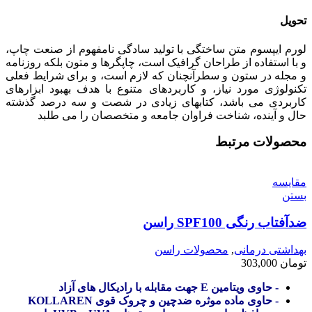
تحویل
لورم ایپسوم متن ساختگی با تولید سادگی نامفهوم از صنعت چاپ،
و با استفاده از طراحان گرافیک است، چاپگرها و متون بلکه روزنامه
و مجله در ستون و سطرآنچنان که لازم است، و برای شرایط فعلی
تکنولوژی مورد نیاز، و کاربردهای متنوع با هدف بهبود ابزارهای
کاربردی می باشد، کتابهای زیادی در شصت و سه درصد گذشته
حال و آینده، شناخت فراوان جامعه و متخصصان را می طلبد
محصولات مرتبط
مقایسه
بستن
ضدآفتاب رنگی SPF100 راسن
بهداشتی درمانی
,
محصولات راسن
تومان
303,000
- حاوی ویتامین E جهت مقابله با رادیکال های آزاد
- حاوی ماده موثره ضدچین و چروک قوی KOLLAREN