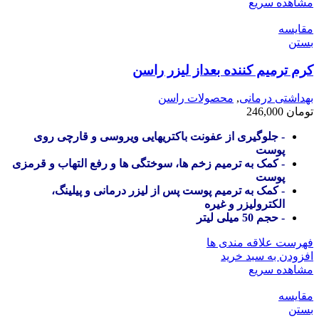
مشاهده سریع
مقایسه
بستن
کرم ترمیم کننده بعداز لیزر راسن
بهداشتی درمانی
,
محصولات راسن
تومان
246,000
- جلوگیری از عفونت باکتریهایی ویروسی و قارچی روی
پوست
- کمک به ترمیم زخم ها، سوختگی ها و رفع التهاب و قرمزی
پوست
- کمک به ترمیم پوست پس از لیزر درمانی و پیلینگ،
الکترولیزر و غیره
- حجم 50 میلی لیتر
فهرست علاقه مندی ها
افزودن به سبد خرید
مشاهده سریع
مقایسه
بستن