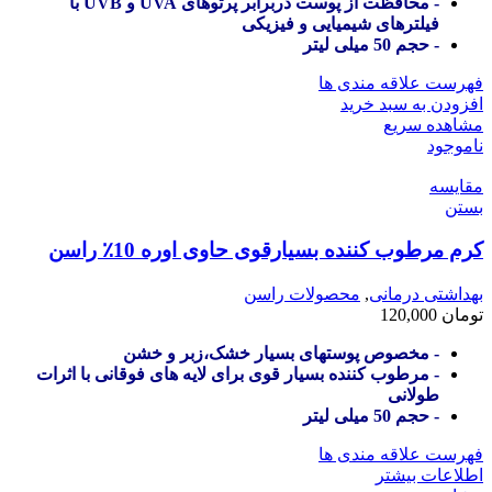
- محافظت از پوست دربرابر پرتوهای UVA و UVB با
فیلترهای شیمیایی و فیزیکی
- حجم 50 میلی لیتر
فهرست علاقه مندی ها
افزودن به سبد خرید
مشاهده سریع
ناموجود
مقایسه
بستن
کرم مرطوب کننده بسیارقوی حاوی اوره 10٪ راسن
بهداشتی درمانی
,
محصولات راسن
تومان
120,000
- مخصوص پوستهای بسیار خشک،زبر و خشن
- مرطوب کننده بسیار قوی برای لایه های فوقانی با اثرات
طولانی
- حجم 50 میلی لیتر
فهرست علاقه مندی ها
اطلاعات بیشتر