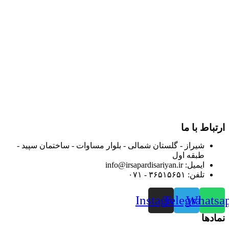
در سال ۱۳۸۳ با نام گروه ایران پخش فعالیت خود را در زمینه تامین
و توزیع کالاهای بهداشتی درمانی و ساپورت های ارتوپدی مابین
داروخانه هاو فروشگاه‌های کالای پزشکی سطح شهر شیراز آغاز و
در سالهای بعد محدوده فعالیت خود را به اکثر شهرهای استان
فارس گسترده کرد.
از ابتدای سال ۱۴۰۰ جهت ارائه خدمات و فروش محصولات خود به
مصرف کنندگان ارجمند بصورت غیرحضوری اقدام به راه اندازی
فروشگاه اینترنتی خود کرده و با امید به ارائه هرچه بهتر خدمات خود
و جلب رضایت بیش از پیش به هموطنان عزیز از این طریق اقدام
نموده است.
ارتباط با ما
شیراز - گلستان شمالی - بلوار مساوات - ساختمان سپید -
طبقه اول
ایمیل: info@irsapardisariyan.ir
تلفن: ۳۶۵۱۵۶۵۱ - ۰۷۱
Instagram
Telegram
Whatsa
نمادها