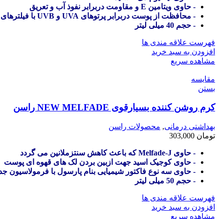
- حاوی ویتامین E و مقاومت دربرابر نفوذ آب و تعریق
- محافظت از پوست دربرابر پرتوهای UVA و UVB با فیلترهای شیمیایی و فیزیکی
- حجم 40 میلی لیتر
فهرست علاقه مندی ها
افزودن به سبد خرید
مشاهده سریع
مقایسه
بستن
کرم روشن کننده بسیارقوی NEW MELFADE راسن
بهداشتی درمانی
,
محصولات راسن
تومان
303,000
- حاوی Melfade-J که باعث کاهش سنتزملانین می گردد
- حاوی کوجیک اسید جهت ازبین بردن لک های قهوه ای پوست
- حاوی سه نوع فاکتور شیمیایی بنام پارسول با فرمولاسیون جد
- حجم 50 میلی لیتر
فهرست علاقه مندی ها
افزودن به سبد خرید
مشاهده سریع