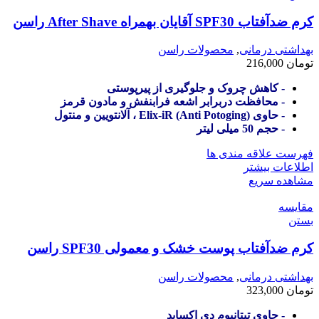
کرم ضدآفتاب SPF30 آقایان بهمراه After Shave راسن
بهداشتی درمانی
,
محصولات راسن
تومان
216,000
- کاهش چروک و جلوگیری از پیرپوستی
- محافظت دربرابر اشعه فرابنفش و مادون قرمز
- حاوی (Anti Potoging) Elix-iR ، آلانتویین و منتول
- حجم 50 میلی لیتر
فهرست علاقه مندی ها
اطلاعات بیشتر
مشاهده سریع
مقایسه
بستن
کرم ضدآفتاب پوست خشک و معمولی SPF30 راسن
بهداشتی درمانی
,
محصولات راسن
تومان
323,000
- حاوی تیتانیوم دی اکساید