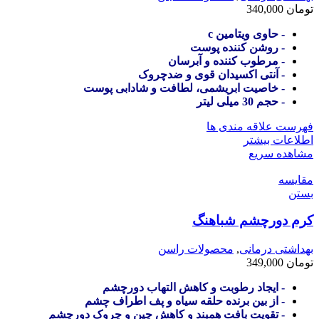
تومان
340,000
- حاوی ویتامین c
- روشن کننده پوست
- مرطوب کننده و آبرسان
- آنتی اکسیدان قوی و ضدچروک
- خاصیت ابریشمی، لطافت و شادابی پوست
- حجم 30 میلی لیتر
فهرست علاقه مندی ها
اطلاعات بیشتر
مشاهده سریع
مقایسه
بستن
کرم دورچشم شباهنگ
بهداشتی درمانی
,
محصولات راسن
تومان
349,000
- ایجاد رطوبت و کاهش التهاب دورچشم
- از بین برنده حلقه سیاه و پف اطراف چشم
- تقویت بافت همبند و کاهش چین و چروک دورچشم