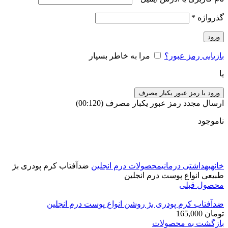
گذرواژه
*
ورود
بازیابی رمز عبور؟
مرا به خاطر بسپار
یا
ورود با رمز عبور یکبار مصرف
ارسال مجدد رمز عبور یکبار مصرف
(00:
120
)
ناموجود
برای بزرگنمایی کلیک کنید
خانه
بهداشتی درمانی
محصولات درم انجلین
ضدآفتاب کرم پودری بژ
طبیعی انواع پوست درم انجلین
محصول قبلی
ضدآفتاب کرم پودری بژ روشن انواع پوست درم انجلین
تومان
165,000
بازگشت به محصولات