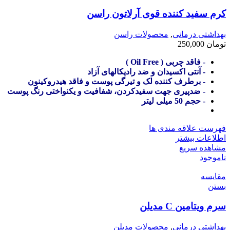
کرم سفید کننده قوی آرلاتون راسن
بهداشتی درمانی
,
محصولات راسن
تومان
250,000
- فاقد چربی ( Oil Free )
- آنتی اکسیدان و ضد رادیکالهای آزاد
- برطرف کننده لک و تیرگی پوست و فاقد هیدروکینون
- ضدپیری جهت سفیدکردن، شفافیت و یکنواختی رنگ پوست
- حجم 50 میلی لیتر
فهرست علاقه مندی ها
اطلاعات بیشتر
مشاهده سریع
ناموجود
مقایسه
بستن
سرم ویتامین C مدیلن
بهداشتی درمانی
,
محصولات مدیلن