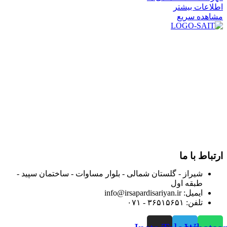
اطلاعات بیشتر
مشاهده سریع
در سال ۱۳۸۳ با نام گروه ایران پخش فعالیت خود را در زمینه تامین
و توزیع کالاهای بهداشتی درمانی و ساپورت های ارتوپدی مابین
داروخانه هاو فروشگاه‌های کالای پزشکی سطح شهر شیراز آغاز و
در سالهای بعد محدوده فعالیت خود را به اکثر شهرهای استان
فارس گسترده کرد.
از ابتدای سال ۱۴۰۰ جهت ارائه خدمات و فروش محصولات خود به
مصرف کنندگان ارجمند بصورت غیرحضوری اقدام به راه اندازی
فروشگاه اینترنتی خود کرده و با امید به ارائه هرچه بهتر خدمات خود
و جلب رضایت بیش از پیش به هموطنان عزیز از این طریق اقدام
نموده است.
ارتباط با ما
شیراز - گلستان شمالی - بلوار مساوات - ساختمان سپید -
طبقه اول
ایمیل: info@irsapardisariyan.ir
تلفن: ۳۶۵۱۵۶۵۱ - ۰۷۱