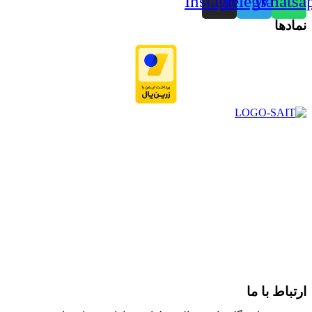
Instagram
Telegram
Whatsa
نمادها
در سال ۱۳۸۳ با نام گروه ایران پخش فعالیت خود را در زمینه تامین
و توزیع کالاهای بهداشتی درمانی و ساپورت های ارتوپدی مابین
داروخانه هاو فروشگاه‌های کالای پزشکی سطح شهر شیراز آغاز و
در سالهای بعد محدوده فعالیت خود را به اکثر شهرهای استان
فارس گسترده کرد.
از ابتدای سال ۱۴۰۰ جهت ارائه خدمات و فروش محصولات خود به
مصرف کنندگان ارجمند بصورت غیرحضوری اقدام به راه اندازی
فروشگاه اینترنتی خود کرده و با امید به ارائه هرچه بهتر خدمات خود
و جلب رضایت بیش از پیش به هموطنان عزیز از این طریق اقدام
نموده است.
ارتباط با ما