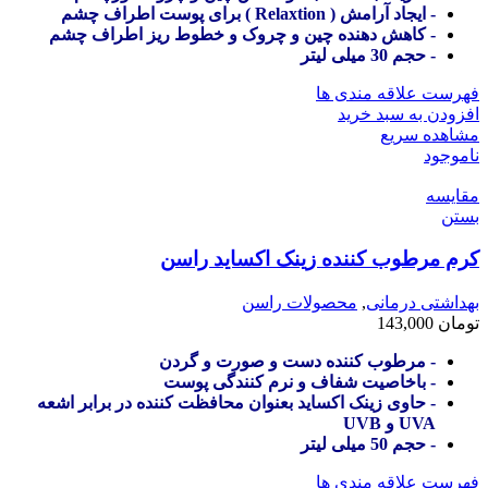
- ایجاد آرامش ( Relaxtion ) برای پوست اطراف چشم
- کاهش دهنده چین و چروک و خطوط ریز اطراف چشم
- حجم 30 میلی لیتر
فهرست علاقه مندی ها
افزودن به سبد خرید
مشاهده سریع
ناموجود
مقایسه
بستن
کرم مرطوب کننده زینک اکساید راسن
بهداشتی درمانی
,
محصولات راسن
تومان
143,000
- مرطوب کننده دست و صورت و گردن
- باخاصیت شفاف و نرم کنندگی پوست
- حاوی زینک اکساید بعنوان محافظت کننده در برابر اشعه
UVA و UVB
- حجم 50 میلی لیتر
فهرست علاقه مندی ها