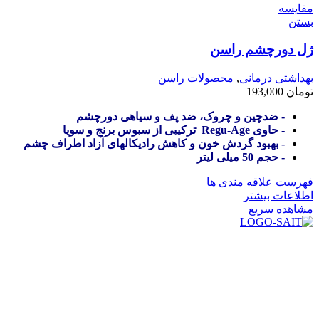
مقایسه
بستن
ژل دورچشم راسن
بهداشتی درمانی
,
محصولات راسن
تومان
193,000
- ضدچین و چروک، ضد پف و سیاهی دورچشم
- حاوی Regu-Age ترکیبی از سبوس برنج و سویا
- بهبود گردش خون و کاهش رادیکالهای آزاد اطراف چشم
- حجم 50 میلی لیتر
فهرست علاقه مندی ها
اطلاعات بیشتر
مشاهده سریع
در سال ۱۳۸۳ با نام گروه ایران پخش فعالیت خود را در زمینه تامین
و توزیع کالاهای بهداشتی درمانی و ساپورت های ارتوپدی مابین
داروخانه هاو فروشگاه‌های کالای پزشکی سطح شهر شیراز آغاز و
در سالهای بعد محدوده فعالیت خود را به اکثر شهرهای استان
فارس گسترده کرد.