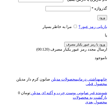
گذرواژه
*
ورود
بازیابی رمز عبور؟
مرا به خاطر بسپار
یا
ورود با رمز عبور یکبار مصرف
ارسال مجدد رمز عبور یکبار مصرف
(00:
120
)
ناموجود
برای بزرگنمایی کلیک کنید
خانه
بهداشتی درمانی
محصولات مدیلن
صابون کرم دار مدیلن
محصول قبلی
شوینده غیر صابونی پوست چرب و آکنه ای مدیلن
تومان
0
بازگشت به محصولات
محصول بعدی