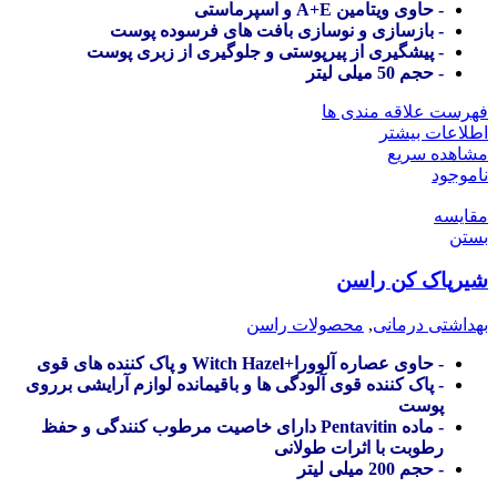
- حاوی ویتامین A+E و اسپرماستی
- بازسازی و نوسازی بافت های فرسوده پوست
- پیشگیری از پیرپوستی و جلوگیری از زبری پوست
- حجم 50 میلی لیتر
فهرست علاقه مندی ها
اطلاعات بیشتر
مشاهده سریع
ناموجود
مقایسه
بستن
شیرپاک کن راسن
بهداشتی درمانی
,
محصولات راسن
- حاوی عصاره آلوورا+Witch Hazel و پاک کننده های قوی
- پاک کننده قوی آلودگی ها و باقیمانده لوازم آرایشی برروی
پوست
- ماده Pentavitin دارای خاصیت مرطوب کنندگی و حفظ
رطوبت با اثرات طولانی
- حجم 200 میلی لیتر