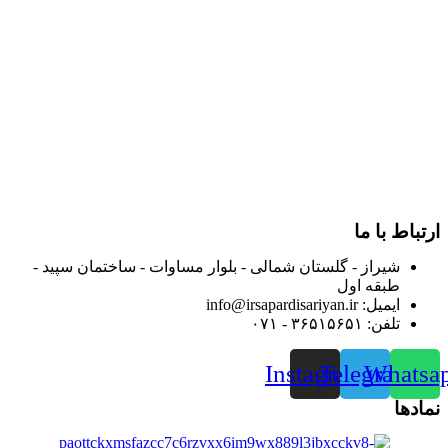
در سال ۱۳۸۳ با نام گروه ایران پخش فعالیت خود را در زمینه تامین
و توزیع کالاهای بهداشتی درمانی و ساپورت های ارتوپدی مابین
داروخانه هاو فروشگاه‌های کالای پزشکی سطح شهر شیراز آغاز و
در سالهای بعد محدوده فعالیت خود را به اکثر شهرهای استان
فارس گسترده کرد.
از ابتدای سال ۱۴۰۰ جهت ارائه خدمات و فروش محصولات خود به
مصرف کنندگان ارجمند بصورت غیرحضوری اقدام به راه اندازی
فروشگاه اینترنتی خود کرده و با امید به ارائه هرچه بهتر خدمات خود
و جلب رضایت بیش از پیش به هموطنان عزیز از این طریق اقدام
نموده است.
ارتباط با ما
شیراز - گلستان شمالی - بلوار مساوات - ساختمان سپید -
طبقه اول
ایمیل: info@irsapardisariyan.ir
تلفن: ۳۶۵۱۵۶۵۱ - ۰۷۱
Instagram
Telegram
Whatsa
نمادها