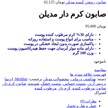
صابون روشن کننده مدیلن
تومان
62,125
صابون کرم دار مدیلن
تومان
95,000
– دارای 30% کرم مرطوب کننده پوست
– مناسب برای انواع پوست و استفاده روزانه
– پاکسازی صورت بدون ایجاد خشکی در پوست
– دارای ماده موثر آبرسان جهت حفظ هیدراتاسیون پوست
– وزن 100 گرم
ناموجود
مقایسه
فهرست علاقه مندی ها
دسته:
بهداشتی درمانی
,
محصولات مدیلن
برچسب:
Medilan
,
ایرسا
پردیس آرین
,
پوست حساس
,
پوست خشک
,
شوینده
,
صابون کرم دار
,
صابون مرطوب کننده
,
کرم دار
,
مرطوب کننده
اشتراک
نظرات (0)
حمل و نقل و تحویل