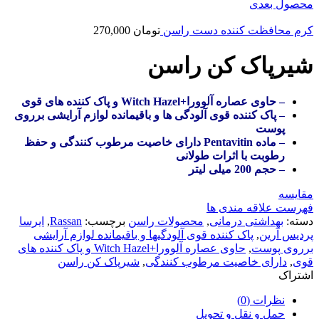
محصول بعدی
کرم محافظت کننده دست راسن
تومان
270,000
شیرپاک کن راسن
– حاوی عصاره آلوورا+Witch Hazel و پاک کننده های قوی
– پاک کننده قوی آلودگی ها و باقیمانده لوازم آرایشی برروی
پوست
– ماده Pentavitin دارای خاصیت مرطوب کنندگی و حفظ
رطوبت با اثرات طولانی
– حجم 200 میلی لیتر
مقایسه
فهرست علاقه مندی ها
دسته:
بهداشتی درمانی
,
محصولات راسن
برچسب:
Rassan
,
ایرسا
پردیس آرین
,
پاک کننده قوی آلودگیها و باقیمانده لوازم آرایشی
برروی پوست
,
حاوی عصاره آلوورا+Witch Hazel و پاک کننده های
قوی
,
دارای خاصیت مرطوب کنندگی
,
شیرپاک کن راسن
اشتراک
نظرات (0)
حمل و نقل و تحویل