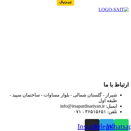
در سال ۱۳۸۳ با نام گروه ایران پخش فعالیت خود را در زمینه تامین
و توزیع کالاهای بهداشتی درمانی و ساپورت های ارتوپدی مابین
داروخانه هاو فروشگاه‌های کالای پزشکی سطح شهر شیراز آغاز و
در سالهای بعد محدوده فعالیت خود را به اکثر شهرهای استان
فارس گسترده کرد.
از ابتدای سال ۱۴۰۰ جهت ارائه خدمات و فروش محصولات خود به
مصرف کنندگان ارجمند بصورت غیرحضوری اقدام به راه اندازی
فروشگاه اینترنتی خود کرده و با امید به ارائه هرچه بهتر خدمات خود
و جلب رضایت بیش از پیش به هموطنان عزیز از این طریق اقدام
نموده است.
ارتباط با ما
شیراز - گلستان شمالی - بلوار مساوات - ساختمان سپید -
طبقه اول
ایمیل: info@irsapardisariyan.ir
تلفن: ۳۶۵۱۵۶۵۱ - ۰۷۱
Instagram
Telegram
Whatsa