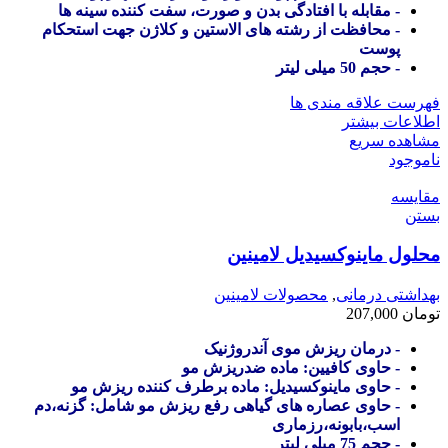
- مقابله با افتادگی بدن و صورت، سفت کننده سینه ها
- محافظت از رشته های الاستین و کلاژن جهت استحکام
پوست
- حجم 50 میلی لیتر
فهرست علاقه مندی ها
اطلاعات بیشتر
مشاهده سریع
ناموجود
مقایسه
بستن
محلول ماینوکسیدیل لامینین
بهداشتی درمانی
,
محصولات لامینین
تومان
207,000
- درمان ریزش موی آندروژنیک
- حاوی کافیین: ماده ضدریزش مو
- حاوی ماینوکسیدیل: ماده برطرف کننده ریزش مو
- حاوی عصاره های گیاهی رفع ریزش مو شامل: گزنه،دم
اسب،بابونه،رزماری
- حجم 75 میلی لیتر