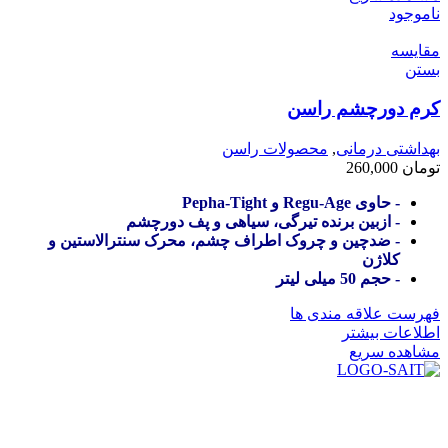
ناموجود
مقایسه
بستن
کرم دورچشم راسن
بهداشتی درمانی
,
محصولات راسن
تومان
260,000
- حاوی Regu-Age و Pepha-Tight
- ازبین برنده تیرگی، سیاهی و پف دورچشم
- ضدچین و چروک اطراف چشم، محرک سنترالاستین و
کلاژن
- حجم 50 میلی لیتر
فهرست علاقه مندی ها
اطلاعات بیشتر
مشاهده سریع
در سال ۱۳۸۳ با نام گروه ایران پخش فعالیت خود را در زمینه تامین
و توزیع کالاهای بهداشتی درمانی و ساپورت های ارتوپدی مابین
داروخانه هاو فروشگاه‌های کالای پزشکی سطح شهر شیراز آغاز و