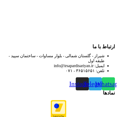
در سالهای بعد محدوده فعالیت خود را به اکثر شهرهای استان
فارس گسترده کرد.
از ابتدای سال ۱۴۰۰ جهت ارائه خدمات و فروش محصولات خود به
مصرف کنندگان ارجمند بصورت غیرحضوری اقدام به راه اندازی
فروشگاه اینترنتی خود کرده و با امید به ارائه هرچه بهتر خدمات خود
و جلب رضایت بیش از پیش به هموطنان عزیز از این طریق اقدام
نموده است.
ارتباط با ما
شیراز - گلستان شمالی - بلوار مساوات - ساختمان سپید -
طبقه اول
ایمیل: info@irsapardisariyan.ir
تلفن: ۳۶۵۱۵۶۵۱ - ۰۷۱
Instagram
Telegram
Whatsa
نمادها