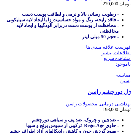
تومان
270,000
- رطوبت رسانی بالا و نرمی و لطافت پوست دست
- فاقد رایحه، رنگ و مواد حساسیت زا با ایجاد لایه سیلیکونی
- محافظت از پوست دست دربرابر آلودگیها و ایجاد لایه
محافظتی
- حجم 50 میلی لیتر
فهرست علاقه مندی ها
اطلاعات بیشتر
مشاهده سریع
ناموجود
مقایسه
بستن
ژل دورچشم راسن
بهداشتی درمانی
,
محصولات راسن
تومان
193,000
- ضدچین و چروک، ضد پف و سیاهی دورچشم
- حاوی Regu-Age ترکیبی از سبوس برنج و سویا
- بهبود گردش خون و کاهش رادیکالهای آزاد اطراف چشم