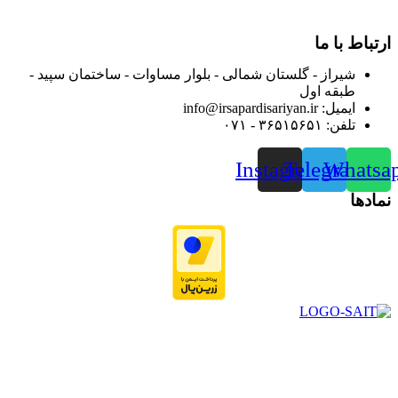
نموده است.
ارتباط با ما
شیراز - گلستان شمالی - بلوار مساوات - ساختمان سپید -
طبقه اول
ایمیل: info@irsapardisariyan.ir
تلفن: ۳۶۵۱۵۶۵۱ - ۰۷۱
Instagram
Telegram
Whatsa
نمادها
در سال ۱۳۸۳ با نام گروه ایران پخش فعالیت خود را در زمینه تامین
و توزیع کالاهای بهداشتی درمانی و ساپورت های ارتوپدی مابین
داروخانه هاو فروشگاه‌های کالای پزشکی سطح شهر شیراز آغاز و
در سالهای بعد محدوده فعالیت خود را به اکثر شهرهای استان