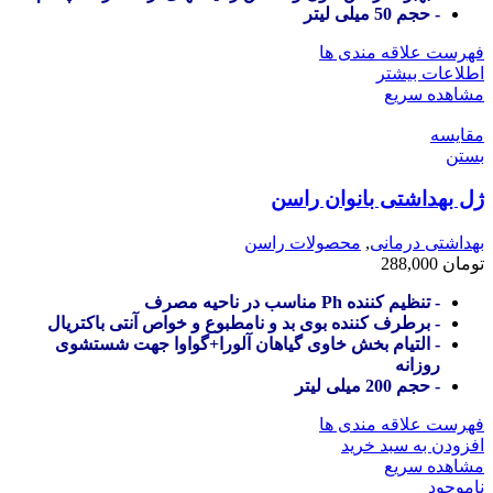
- حجم 50 میلی لیتر
فهرست علاقه مندی ها
اطلاعات بیشتر
مشاهده سریع
مقایسه
بستن
ژل بهداشتی بانوان راسن
بهداشتی درمانی
,
محصولات راسن
تومان
288,000
- تنظیم کننده Ph مناسب در ناحیه مصرف
- برطرف کننده بوی بد و نامطبوع و خواص آنتی باکتریال
- التیام بخش خاوی گیاهان آلورا+گواوا جهت شستشوی
روزانه
- حجم 200 میلی لیتر
فهرست علاقه مندی ها
افزودن به سبد خرید
مشاهده سریع
ناموجود