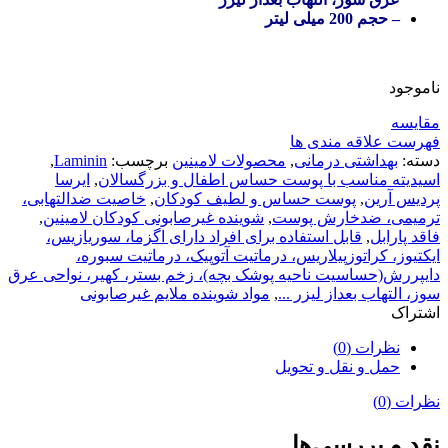
– حجم 200 میلی لیتر
ناموجود
مقایسه
فهرست علاقه مندی ها
دسته:
بهداشتی درمانی
,
محصولات لامینین
برچسب:
Laminin
,
اسیدیته مناسب با پوست حساس اطفال و بزرگسالان
,
ایرسا
پردیس آرین
,
پوست حساس و لطیف کودکان
,
خاصیت ضدالتهابی،
ترمیمی، ضدخارش پوست
,
شوینده غیرصابونی کودکان لامینین
,
فاقد پارابل
,
قابل استفاده برای افراد دارای اگزما، سوریازیس،
ایکتیوز، کراتوزپیلاریس، درماتیت آتوپیک، درماتیت سبوره،
دایپررش(حساسیت ناحیه پوشک بچه)، زخم بستر، کهیر، نواحی عرق
سوز، التهاب بعداز لیزر ...
,
مواد شوینده ملایم غیرصابونی
اشتراک
نظرات (0)
حمل و نقل و تحویل
نظرات (0)
نقد و بررسی‌ها