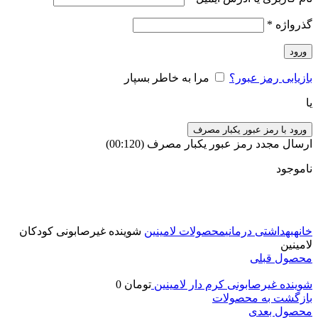
گذرواژه
*
ورود
بازیابی رمز عبور؟
مرا به خاطر بسپار
یا
ورود با رمز عبور یکبار مصرف
ارسال مجدد رمز عبور یکبار مصرف
(00:
120
)
ناموجود
برای بزرگنمایی کلیک کنید
خانه
بهداشتی درمانی
محصولات لامینین
شوینده غیرصابونی کودکان
لامینین
محصول قبلی
شوینده غیرصابونی کرم دار لامینین
تومان
0
بازگشت به محصولات
محصول بعدی