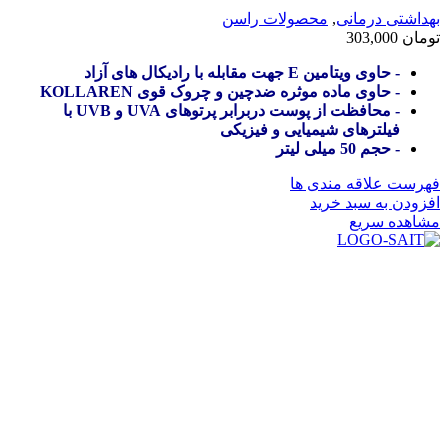
بهداشتی درمانی
,
محصولات راسن
تومان
303,000
- حاوی ویتامین E جهت مقابله با رادیکال های آزاد
- حاوی ماده موثره ضدچین و چروک قوی KOLLAREN
- محافظت از پوست دربرابر پرتوهای UVA و UVB با
فیلترهای شیمیایی و فیزیکی
- حجم 50 میلی لیتر
فهرست علاقه مندی ها
افزودن به سبد خرید
مشاهده سریع
در سال ۱۳۸۳ با نام گروه ایران پخش فعالیت خود را در زمینه تامین
و توزیع کالاهای بهداشتی درمانی و ساپورت های ارتوپدی مابین
داروخانه هاو فروشگاه‌های کالای پزشکی سطح شهر شیراز آغاز و
در سالهای بعد محدوده فعالیت خود را به اکثر شهرهای استان
فارس گسترده کرد.
از ابتدای سال ۱۴۰۰ جهت ارائه خدمات و فروش محصولات خود به
مصرف کنندگان ارجمند بصورت غیرحضوری اقدام به راه اندازی
فروشگاه اینترنتی خود کرده و با امید به ارائه هرچه بهتر خدمات خود
و جلب رضایت بیش از پیش به هموطنان عزیز از این طریق اقدام