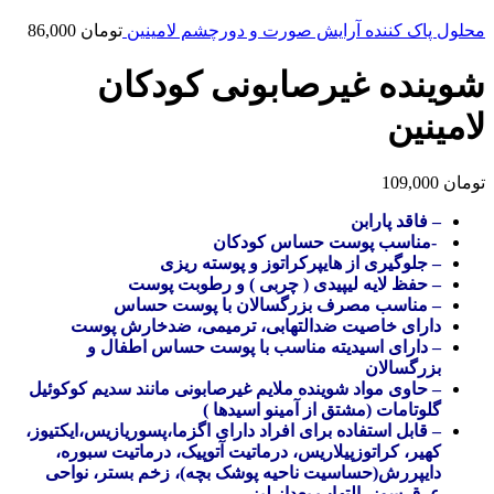
محلول پاک کننده آرایش صورت و دورچشم لامینین
تومان
86,000
شوینده غیرصابونی کودکان
لامینین
تومان
109,000
–
فاقد پارابن
-مناسب پوست حساس کودکان
–
جلوگیری از هایپرکراتوز و پوسته ریزی
–
حفظ لایه لیپیدی ( چربی ) و رطوبت پوست
–
مناسب مصرف بزرگسالان با پوست حساس
دارای خاصیت ضدالتهابی، ترمیمی، ضدخارش پوست
–
دارای اسیدیته مناسب با پوست حساس اطفال و
بزرگسالان
–
حاوی مواد شوینده ملایم غیرصابونی مانند سدیم کوکوئیل
گلوتامات (مشتق از آمینو اسیدها )
–
قابل استفاده برای افراد دارای اگزما،پسوریازیس،ایکتیوز،
کهیر، کراتوزپیلاریس، درماتیت آتوپیک، درماتیت سبوره،
دایپررش(حساسیت ناحیه پوشک بچه)، زخم بستر، نواحی
عرق سوز، التهاب بعداز لیزر