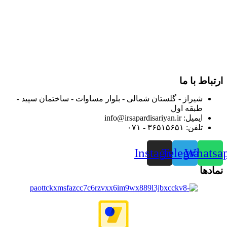
فارس گسترده کرد.
از ابتدای سال ۱۴۰۰ جهت ارائه خدمات و فروش محصولات خود به
مصرف کنندگان ارجمند بصورت غیرحضوری اقدام به راه اندازی
فروشگاه اینترنتی خود کرده و با امید به ارائه هرچه بهتر خدمات خود
و جلب رضایت بیش از پیش به هموطنان عزیز از این طریق اقدام
نموده است.
ارتباط با ما
شیراز - گلستان شمالی - بلوار مساوات - ساختمان سپید -
طبقه اول
ایمیل: info@irsapardisariyan.ir
تلفن: ۳۶۵۱۵۶۵۱ - ۰۷۱
Instagram
Telegram
Whatsa
نمادها