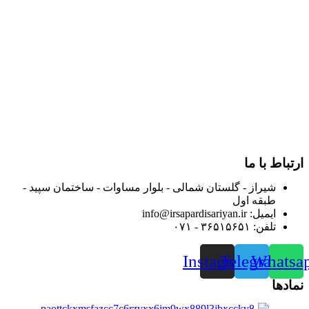
در سال ۱۳۸۳ با نام گروه ایران پخش فعالیت خود را در زمینه تامین
و توزیع کالاهای بهداشتی درمانی و ساپورت های ارتوپدی مابین
داروخانه هاو فروشگاه‌های کالای پزشکی سطح شهر شیراز آغاز و
در سالهای بعد محدوده فعالیت خود را به اکثر شهرهای استان
فارس گسترده کرد.
از ابتدای سال ۱۴۰۰ جهت ارائه خدمات و فروش محصولات خود به
مصرف کنندگان ارجمند بصورت غیرحضوری اقدام به راه اندازی
فروشگاه اینترنتی خود کرده و با امید به ارائه هرچه بهتر خدمات خود
و جلب رضایت بیش از پیش به هموطنان عزیز از این طریق اقدام
نموده است.
ارتباط با ما
شیراز - گلستان شمالی - بلوار مساوات - ساختمان سپید -
طبقه اول
ایمیل: info@irsapardisariyan.ir
تلفن: ۳۶۵۱۵۶۵۱ - ۰۷۱
Instagram
Telegram
Whatsa
نمادها