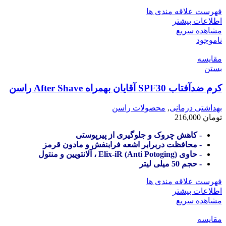
فهرست علاقه مندی ها
اطلاعات بیشتر
مشاهده سریع
ناموجود
مقایسه
بستن
کرم ضدآفتاب SPF30 آقایان بهمراه After Shave راسن
بهداشتی درمانی
,
محصولات راسن
تومان
216,000
- کاهش چروک و جلوگیری از پیرپوستی
- محافظت دربرابر اشعه فرابنفش و مادون قرمز
- حاوی (Anti Potoging) Elix-iR ، آلانتویین و منتول
- حجم 50 میلی لیتر
فهرست علاقه مندی ها
اطلاعات بیشتر
مشاهده سریع
مقایسه