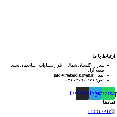
و توزیع کالاهای بهداشتی درمانی و ساپورت های ارتوپدی مابین
داروخانه هاو فروشگاه‌های کالای پزشکی سطح شهر شیراز آغاز و
در سالهای بعد محدوده فعالیت خود را به اکثر شهرهای استان
فارس گسترده کرد.
از ابتدای سال ۱۴۰۰ جهت ارائه خدمات و فروش محصولات خود به
مصرف کنندگان ارجمند بصورت غیرحضوری اقدام به راه اندازی
فروشگاه اینترنتی خود کرده و با امید به ارائه هرچه بهتر خدمات خود
و جلب رضایت بیش از پیش به هموطنان عزیز از این طریق اقدام
نموده است.
ارتباط با ما
شیراز - گلستان شمالی - بلوار مساوات - ساختمان سپید -
طبقه اول
ایمیل: info@irsapardisariyan.ir
تلفن: ۳۶۵۱۵۶۵۱ - ۰۷۱
Instagram
Telegram
Whatsa
نمادها