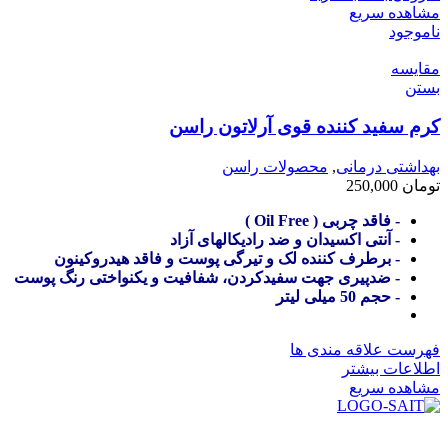
مشاهده سریع
ناموجود
مقایسه
بستن
کرم سفید کننده قوی آرلاتون راسن
بهداشتی درمانی
,
محصولات راسن
تومان
250,000
- فاقد چربی ( Oil Free )
- آنتی اکسیدان و ضد رادیکالهای آزاد
- برطرف کننده لک و تیرگی پوست و فاقد هیدروکینون
- ضدپیری جهت سفیدکردن، شفافیت و یکنواختی رنگ پوست
- حجم 50 میلی لیتر
فهرست علاقه مندی ها
اطلاعات بیشتر
مشاهده سریع
در سال ۱۳۸۳ با نام گروه ایران پخش فعالیت خود را در زمینه تامین