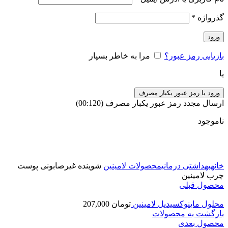
گذرواژه
*
ورود
بازیابی رمز عبور؟
مرا به خاطر بسپار
یا
ورود با رمز عبور یکبار مصرف
ارسال مجدد رمز عبور یکبار مصرف
(00:
120
)
ناموجود
برای بزرگنمایی کلیک کنید
خانه
بهداشتی درمانی
محصولات لامینین
شوینده غیرصابونی پوست
چرب لامینین
محصول قبلی
محلول ماینوکسیدیل لامینین
تومان
207,000
بازگشت به محصولات
محصول بعدی