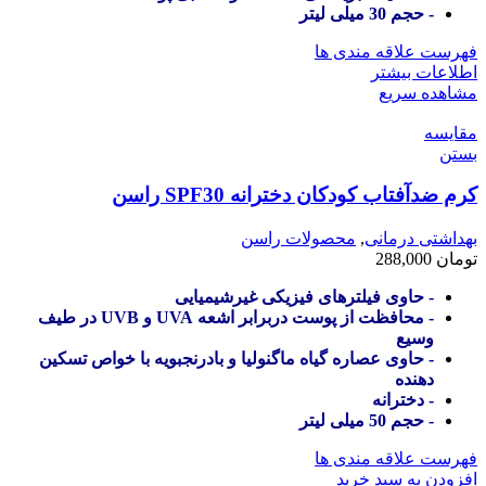
- حجم 30 میلی لیتر
فهرست علاقه مندی ها
اطلاعات بیشتر
مشاهده سریع
مقایسه
بستن
کرم ضدآفتاب کودکان دخترانه SPF30 راسن
بهداشتی درمانی
,
محصولات راسن
تومان
288,000
- حاوی فیلترهای فیزیکی غیرشیمیایی
- محافظت از پوست دربرابر اشعه UVA و UVB در طیف
وسیع
- حاوی عصاره گیاه ماگنولیا و بادرنجبویه با خواص تسکین
دهنده
- دخترانه
- حجم 50 میلی لیتر
فهرست علاقه مندی ها
افزودن به سبد خرید