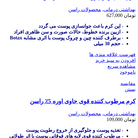
بهداشتی درمانی
,
محصولات راسن
تومان
627,000
- این کرم باعث جوانسازی پوست می گردد
- ازبین برنده خطوط، حالات صورت و سن ظاهری افراد
- برطرف کننده چین و چروک پوست با اثری مشابه Botax
- حجم 30 میلی
فهرست علاقه مندی ها
افزودن به سبد خرید
مشاهده سریع
ناموجود
مقایسه
بستن
کرم مرطوب کننده قوی حاوی اوره 5٪ راسن
بهداشتی درمانی
,
محصولات راسن
تومان
109,000
- تغذیه پوست و جلوگیری از خروج رطوبت پوست
- مرطوب کننده قوی لایه های فوقانی پوست با اثر طولانی