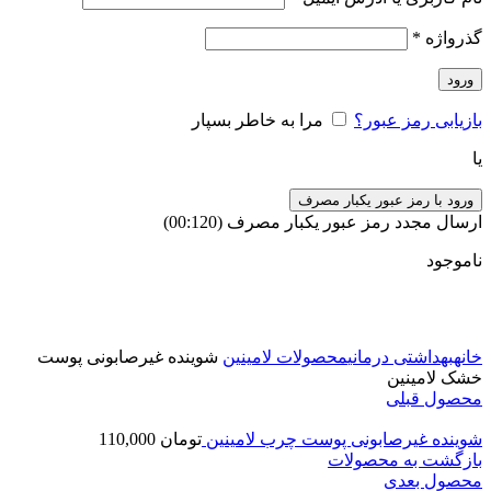
گذرواژه
*
ورود
بازیابی رمز عبور؟
مرا به خاطر بسپار
یا
ورود با رمز عبور یکبار مصرف
ارسال مجدد رمز عبور یکبار مصرف
(00:
120
)
ناموجود
برای بزرگنمایی کلیک کنید
خانه
بهداشتی درمانی
محصولات لامینین
شوینده غیرصابونی پوست
خشک لامینین
محصول قبلی
شوینده غیرصابونی پوست چرب لامینین
تومان
110,000
بازگشت به محصولات
محصول بعدی