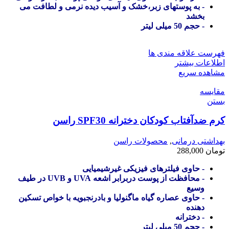
- به پوستهای زبر،خشک و آسیب دیده نرمی و لطافت می
بخشد
- حجم 50 میلی لیتر
فهرست علاقه مندی ها
اطلاعات بیشتر
مشاهده سریع
مقایسه
بستن
کرم ضدآفتاب کودکان دخترانه SPF30 راسن
بهداشتی درمانی
,
محصولات راسن
تومان
288,000
- حاوی فیلترهای فیزیکی غیرشیمیایی
- محافظت از پوست دربرابر اشعه UVA و UVB در طیف
وسیع
- حاوی عصاره گیاه ماگنولیا و بادرنجبویه با خواص تسکین
دهنده
- دخترانه
- حجم 50 میلی لیتر