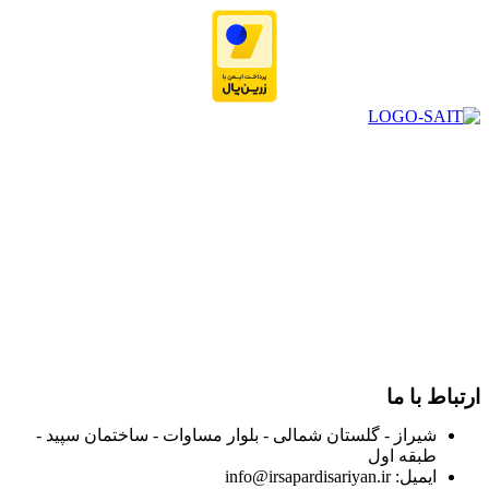
در سال ۱۳۸۳ با نام گروه ایران پخش فعالیت خود را در زمینه تامین
و توزیع کالاهای بهداشتی درمانی و ساپورت های ارتوپدی مابین
داروخانه هاو فروشگاه‌های کالای پزشکی سطح شهر شیراز آغاز و
در سالهای بعد محدوده فعالیت خود را به اکثر شهرهای استان
فارس گسترده کرد.
از ابتدای سال ۱۴۰۰ جهت ارائه خدمات و فروش محصولات خود به
مصرف کنندگان ارجمند بصورت غیرحضوری اقدام به راه اندازی
فروشگاه اینترنتی خود کرده و با امید به ارائه هرچه بهتر خدمات خود
و جلب رضایت بیش از پیش به هموطنان عزیز از این طریق اقدام
نموده است.
ارتباط با ما
شیراز - گلستان شمالی - بلوار مساوات - ساختمان سپید -
طبقه اول
ایمیل: info@irsapardisariyan.ir