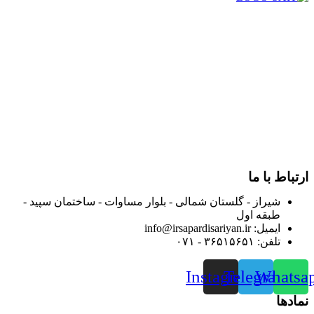
در سال ۱۳۸۳ با نام گروه ایران پخش فعالیت خود را در زمینه تامین
و توزیع کالاهای بهداشتی درمانی و ساپورت های ارتوپدی مابین
داروخانه هاو فروشگاه‌های کالای پزشکی سطح شهر شیراز آغاز و
در سالهای بعد محدوده فعالیت خود را به اکثر شهرهای استان
فارس گسترده کرد.
از ابتدای سال ۱۴۰۰ جهت ارائه خدمات و فروش محصولات خود به
مصرف کنندگان ارجمند بصورت غیرحضوری اقدام به راه اندازی
فروشگاه اینترنتی خود کرده و با امید به ارائه هرچه بهتر خدمات خود
و جلب رضایت بیش از پیش به هموطنان عزیز از این طریق اقدام
نموده است.
ارتباط با ما
شیراز - گلستان شمالی - بلوار مساوات - ساختمان سپید -
طبقه اول
ایمیل: info@irsapardisariyan.ir
تلفن: ۳۶۵۱۵۶۵۱ - ۰۷۱
Instagram
Telegram
Whatsa
نمادها