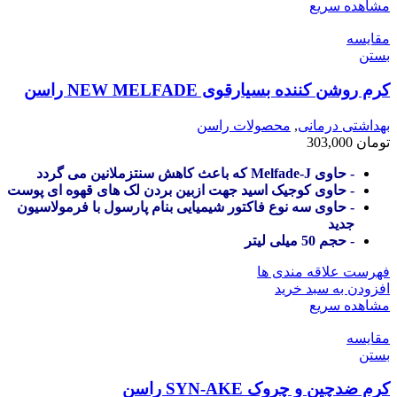
مشاهده سریع
مقایسه
بستن
کرم روشن کننده بسیارقوی NEW MELFADE راسن
بهداشتی درمانی
,
محصولات راسن
تومان
303,000
- حاوی Melfade-J که باعث کاهش سنتزملانین می گردد
- حاوی کوجیک اسید جهت ازبین بردن لک های قهوه ای پوست
- حاوی سه نوع فاکتور شیمیایی بنام پارسول با فرمولاسیون
جدید
- حجم 50 میلی لیتر
فهرست علاقه مندی ها
افزودن به سبد خرید
مشاهده سریع
مقایسه
بستن
کرم ضدچین و چروک SYN-AKE راسن