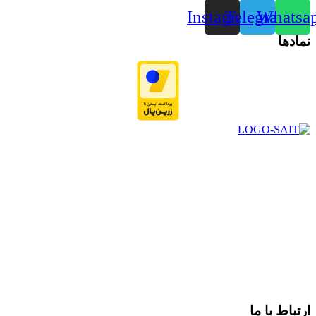
Instagram
Telegram
Whatsa
نمادها
در سال ۱۳۸۳ با نام گروه ایران پخش فعالیت خود را در زمینه تامین
و توزیع کالاهای بهداشتی درمانی و ساپورت های ارتوپدی مابین
داروخانه هاو فروشگاه‌های کالای پزشکی سطح شهر شیراز آغاز و
در سالهای بعد محدوده فعالیت خود را به اکثر شهرهای استان
فارس گسترده کرد.
از ابتدای سال ۱۴۰۰ جهت ارائه خدمات و فروش محصولات خود به
مصرف کنندگان ارجمند بصورت غیرحضوری اقدام به راه اندازی
فروشگاه اینترنتی خود کرده و با امید به ارائه هرچه بهتر خدمات خود
و جلب رضایت بیش از پیش به هموطنان عزیز از این طریق اقدام
نموده است.
ارتباط با ما