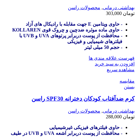
بهداشتی درمانی
,
محصولات راسن
تومان
303,000
- حاوی ویتامین E جهت مقابله با رادیکال های آزاد
- حاوی ماده موثره ضدچین و چروک قوی KOLLAREN
- محافظت از پوست دربرابر پرتوهای UVA و UVB با
فیلترهای شیمیایی و فیزیکی
- حجم 50 میلی لیتر
فهرست علاقه مندی ها
افزودن به سبد خرید
مشاهده سریع
مقایسه
بستن
کرم ضدآفتاب کودکان دخترانه SPF30 راسن
بهداشتی درمانی
,
محصولات راسن
تومان
288,000
- حاوی فیلترهای فیزیکی غیرشیمیایی
- محافظت از پوست دربرابر اشعه UVA و UVB در طیف