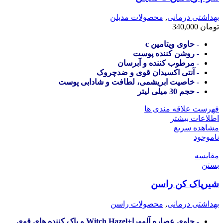
بهداشتی درمانی
,
محصولات مدیلن
تومان
340,000
- حاوی ویتامین c
- روشن کننده پوست
- مرطوب کننده و آبرسان
- آنتی اکسیدان قوی و ضدچروک
- خاصیت ابریشمی، لطافت و شادابی پوست
- حجم 30 میلی لیتر
فهرست علاقه مندی ها
اطلاعات بیشتر
مشاهده سریع
ناموجود
مقایسه
بستن
شیرپاک کن راسن
بهداشتی درمانی
,
محصولات راسن
- حاوی عصاره آلوورا+Witch Hazel و پاک کننده های قوی