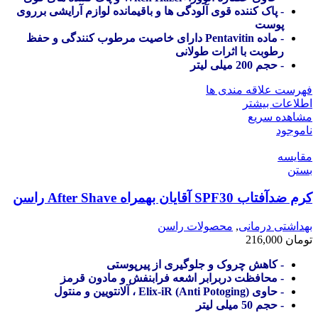
- پاک کننده قوی آلودگی ها و باقیمانده لوازم آرایشی برروی
پوست
- ماده Pentavitin دارای خاصیت مرطوب کنندگی و حفظ
رطوبت با اثرات طولانی
- حجم 200 میلی لیتر
فهرست علاقه مندی ها
اطلاعات بیشتر
مشاهده سریع
ناموجود
مقایسه
بستن
کرم ضدآفتاب SPF30 آقایان بهمراه After Shave راسن
بهداشتی درمانی
,
محصولات راسن
تومان
216,000
- کاهش چروک و جلوگیری از پیرپوستی
- محافظت دربرابر اشعه فرابنفش و مادون قرمز
- حاوی (Anti Potoging) Elix-iR ، آلانتویین و منتول
- حجم 50 میلی لیتر