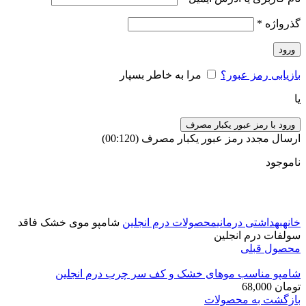
گذرواژه
*
ورود
بازیابی رمز عبور؟
مرا به خاطر بسپار
یا
ورود با رمز عبور یکبار مصرف
ارسال مجدد رمز عبور یکبار مصرف
(00:
120
)
ناموجود
برای بزرگنمایی کلیک کنید
خانه
بهداشتی درمانی
محصولات درم انجلین
شامپو موی خشک فاقد
سولفات درم انجلین
محصول قبلی
شامپو مناسب موهای خشک و کف سر چرب درم انجلین
تومان
68,000
بازگشت به محصولات