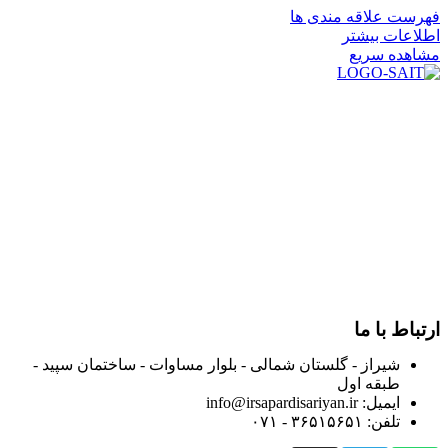
فهرست علاقه مندی ها
اطلاعات بیشتر
مشاهده سریع
در سال ۱۳۸۳ با نام گروه ایران پخش فعالیت خود را در زمینه تامین
و توزیع کالاهای بهداشتی درمانی و ساپورت های ارتوپدی مابین
داروخانه هاو فروشگاه‌های کالای پزشکی سطح شهر شیراز آغاز و
در سالهای بعد محدوده فعالیت خود را به اکثر شهرهای استان
فارس گسترده کرد.
از ابتدای سال ۱۴۰۰ جهت ارائه خدمات و فروش محصولات خود به
مصرف کنندگان ارجمند بصورت غیرحضوری اقدام به راه اندازی
فروشگاه اینترنتی خود کرده و با امید به ارائه هرچه بهتر خدمات خود
و جلب رضایت بیش از پیش به هموطنان عزیز از این طریق اقدام
نموده است.
ارتباط با ما
شیراز - گلستان شمالی - بلوار مساوات - ساختمان سپید -
طبقه اول
ایمیل: info@irsapardisariyan.ir
تلفن: ۳۶۵۱۵۶۵۱ - ۰۷۱