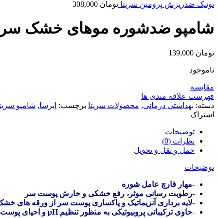
تونیک ضدریزش پرومین سریتا
تومان
308,000
شامپو ضدشوره موهای خشک سریت
تومان
139,000
ناموجود
مقایسه
فهرست علاقه مندی ها
دسته:
بهداشتی درمانی
,
محصولات سریتا
برچسب:
ایرسا
,
شامپو سریتا
اشتراک
توضیحات
نظرات (0)
حمل و نقل و تحویل
توضیحات
-مهار قارچ عامل شوره
-رطوبت رسانی موثر، رفع خشکی و خارش پوست سر
-لایه برداری آنزیماتیک و پاکسازی پوست سر از ورقه های خشک
-حاوی ترکیباتی پروبیوتیکی به منظور تنظیم pH و احیای پوست سر