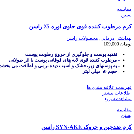
مقایسه
بستن
کرم مرطوب کننده قوی حاوی اوره 5٪ راسن
بهداشتی درمانی
,
محصولات راسن
تومان
109,000
- تغذیه پوست و جلوگیری از خروج رطوبت پوست
- مرطوب کننده قوی لایه های فوقانی پوست با اثر طولانی
- به پوستهای زبر،خشک و آسیب دیده نرمی و لطافت می بخشد
- حجم 50 میلی لیتر
فهرست علاقه مندی ها
اطلاعات بیشتر
مشاهده سریع
مقایسه
بستن
کرم ضدچین و چروک SYN-AKE راسن