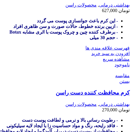
بهداشتی درمانی
,
محصولات راسن
تومان
627,000
- این کرم باعث جوانسازی پوست می گردد
- ازبین برنده خطوط، حالات صورت و سن ظاهری افراد
- برطرف کننده چین و چروک پوست با اثری مشابه Botax
- حجم 30 میلی
فهرست علاقه مندی ها
افزودن به سبد خرید
مشاهده سریع
ناموجود
مقایسه
بستن
کرم محافظت کننده دست راسن
بهداشتی درمانی
,
محصولات راسن
تومان
270,000
- رطوبت رسانی بالا و نرمی و لطافت پوست دست
- فاقد رایحه، رنگ و مواد حساسیت زا با ایجاد لایه سیلیکونی
- محافظت از پوست دست دربرابر آلودگیها و ایجاد لایه محافظت