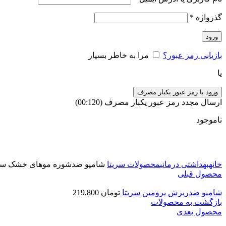
گذرواژه
*
ورود
بازیابی رمز عبور؟
مرا به خاطر بسپار
یا
ورود با رمز عبور یکبار مصرف
ارسال مجدد رمز عبور یکبار مصرف
(00:
120
)
ناموجود
برای بزرگنمایی کلیک کنید
خانه
بهداشتی درمانی
محصولات سریتا
شامپو ضدشوره موهای خشک سری
محصول قبلی
شامپو ضدریزش پرومین سریتا
تومان
219,800
بازگشت به محصولات
محصول بعدی