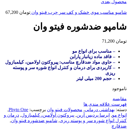
محصول بعدی
شامپو مناسب موی خشک و کف سر چرب فیتو وان
تومان
67,200
شامپو ضدشوره فیتو وان
تومان
71,200
– مناسب برای انواع مو
– فاقد ماده زیانبار پارابن
– حاوی مواد ضدقارچ مناسب: پیروکتون اولامین، کیلمبازول
– کاربردی برای درمان و کنترل انواع شوره سر و پوسته
ریزی
– حجم 200 میلی لیتر
ناموجود
مقایسه
فهرست علاقه مندی ها
دسته:
بهداشتی درمانی
,
محصولات فیتو وان
برچسب:
Phyto One
,
انواع مو
,
ایرسا پردیس آرین
,
پیروکتون اولامین، کیلمبازول
,
درمان و
کنترل انواع شوره سر و پوسته ریزی
,
شامپو ضدشوره فیتو وان
,
ضدقارچ