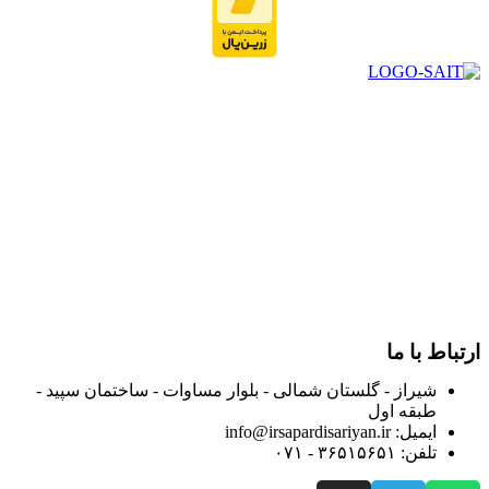
در سال ۱۳۸۳ با نام گروه ایران پخش فعالیت خود را در زمینه تامین
و توزیع کالاهای بهداشتی درمانی و ساپورت های ارتوپدی مابین
داروخانه هاو فروشگاه‌های کالای پزشکی سطح شهر شیراز آغاز و
در سالهای بعد محدوده فعالیت خود را به اکثر شهرهای استان
فارس گسترده کرد.
از ابتدای سال ۱۴۰۰ جهت ارائه خدمات و فروش محصولات خود به
مصرف کنندگان ارجمند بصورت غیرحضوری اقدام به راه اندازی
فروشگاه اینترنتی خود کرده و با امید به ارائه هرچه بهتر خدمات خود
و جلب رضایت بیش از پیش به هموطنان عزیز از این طریق اقدام
نموده است.
ارتباط با ما
شیراز - گلستان شمالی - بلوار مساوات - ساختمان سپید -
طبقه اول
ایمیل: info@irsapardisariyan.ir
تلفن: ۳۶۵۱۵۶۵۱ - ۰۷۱