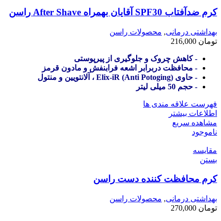
کرم ضدآفتاب SPF30 آقایان بهمراه After Shave راسن
بهداشتی درمانی
,
محصولات راسن
تومان
216,000
- کاهش چروک و جلوگیری از پیرپوستی
- محافظت دربرابر اشعه فرابنفش و مادون قرمز
- حاوی (Anti Potoging) Elix-iR ، آلانتویین و منتول
- حجم 50 میلی لیتر
فهرست علاقه مندی ها
اطلاعات بیشتر
مشاهده سریع
ناموجود
مقایسه
بستن
کرم محافظت کننده دست راسن
بهداشتی درمانی
,
محصولات راسن
تومان
270,000