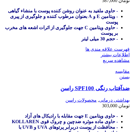
تومان
587,000
- حاوی ملفید به عنوان روشن کننده پوست با منشاء گیاهی
- ویتامین E و A بعنوان مرطوب کننده و جلوگیری از پیری
پوست
- حاوی ویتامین C جهت جلوگیری از اثرات اشعه های مخرب
بر پوست
- حجم 30 میلی لیتر
فهرست علاقه مندی ها
اطلاعات بیشتر
مشاهده سریع
مقایسه
بستن
ضدآفتاب رنگی SPF100 راسن
بهداشتی درمانی
,
محصولات راسن
تومان
303,000
- حاوی ویتامین E جهت مقابله با رادیکال های آزاد
- حاوی ماده موثره ضدچین و چروک قوی KOLLAREN
- محافظت از پوست دربرابر پرتوهای UVA و UVB با