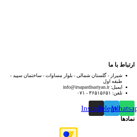
و توزیع کالاهای بهداشتی درمانی و ساپورت های ارتوپدی مابین
داروخانه هاو فروشگاه‌های کالای پزشکی سطح شهر شیراز آغاز و
در سالهای بعد محدوده فعالیت خود را به اکثر شهرهای استان
فارس گسترده کرد.
از ابتدای سال ۱۴۰۰ جهت ارائه خدمات و فروش محصولات خود به
مصرف کنندگان ارجمند بصورت غیرحضوری اقدام به راه اندازی
فروشگاه اینترنتی خود کرده و با امید به ارائه هرچه بهتر خدمات خود
و جلب رضایت بیش از پیش به هموطنان عزیز از این طریق اقدام
نموده است.
ارتباط با ما
شیراز - گلستان شمالی - بلوار مساوات - ساختمان سپید -
طبقه اول
ایمیل: info@irsapardisariyan.ir
تلفن: ۳۶۵۱۵۶۵۱ - ۰۷۱
Instagram
Telegram
Whatsa
نمادها