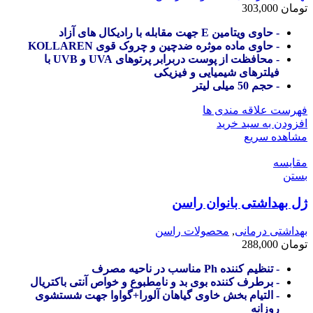
تومان
303,000
- حاوی ویتامین E جهت مقابله با رادیکال های آزاد
- حاوی ماده موثره ضدچین و چروک قوی KOLLAREN
- محافظت از پوست دربرابر پرتوهای UVA و UVB با
فیلترهای شیمیایی و فیزیکی
- حجم 50 میلی لیتر
فهرست علاقه مندی ها
افزودن به سبد خرید
مشاهده سریع
مقایسه
بستن
ژل بهداشتی بانوان راسن
بهداشتی درمانی
,
محصولات راسن
تومان
288,000
- تنظیم کننده Ph مناسب در ناحیه مصرف
- برطرف کننده بوی بد و نامطبوع و خواص آنتی باکتریال
- التیام بخش خاوی گیاهان آلورا+گواوا جهت شستشوی
روزانه