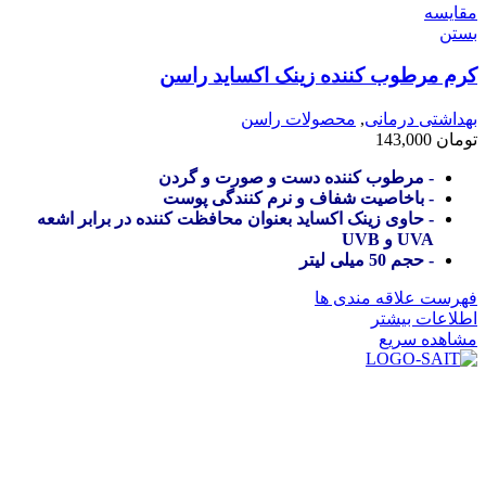
مقایسه
بستن
کرم مرطوب کننده زینک اکساید راسن
بهداشتی درمانی
,
محصولات راسن
تومان
143,000
- مرطوب کننده دست و صورت و گردن
- باخاصیت شفاف و نرم کنندگی پوست
- حاوی زینک اکساید بعنوان محافظت کننده در برابر اشعه
UVA و UVB
- حجم 50 میلی لیتر
فهرست علاقه مندی ها
اطلاعات بیشتر
مشاهده سریع
در سال ۱۳۸۳ با نام گروه ایران پخش فعالیت خود را در زمینه تامین
و توزیع کالاهای بهداشتی درمانی و ساپورت های ارتوپدی مابین
داروخانه هاو فروشگاه‌های کالای پزشکی سطح شهر شیراز آغاز و
در سالهای بعد محدوده فعالیت خود را به اکثر شهرهای استان
فارس گسترده کرد.