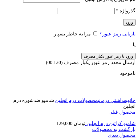
گذرواژه
*
ورود
بازیابی رمز عبور؟
مرا به خاطر بسپار
یا
ورود با رمز عبور یکبار مصرف
ارسال مجدد رمز عبور یکبار مصرف
(00:
120
)
ناموجود
برای بزرگنمایی کلیک کنید
خانه
بهداشتی درمانی
محصولات درم انجلین
شامپو ضدشوره درم
انجلین
محصول قبلی
شامپو کراتین درم انجلین
تومان
129,000
بازگشت به محصولات
محصول بعدی