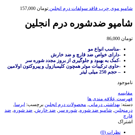
شامپو موی چرب فاقد سولفات درم انجلین
تومان
157,000
شامپو ضدشوره درم انجلین
تومان
86,000
-مناسب انواع مو
-دارای خواص ضد قارچ و ضد خارش
-کمک به بهبود و جلوگیری از بروز مجدد شوره سر
-حاوی ترکیبات موثر همچون کلیمبازول و پیروکتون اولامین
– حجم 250 میلی لیتر
ناموجود
مقایسه
فهرست علاقه مندی ها
دسته:
بهداشتی درمانی
,
محصولات درم انجلین
برچسب:
ایرسا
,
درمنجلین
,
شامپو ضد شوره
,
شوره سر
,
ضد خارش
,
ضد شوره
,
ضد
قارچ
اشتراک
نظرات (0)