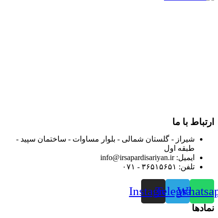
در سال ۱۳۸۳ با نام گروه ایران پخش فعالیت خود را در زمینه تامین
و توزیع کالاهای بهداشتی درمانی و ساپورت های ارتوپدی مابین
داروخانه هاو فروشگاه‌های کالای پزشکی سطح شهر شیراز آغاز و
در سالهای بعد محدوده فعالیت خود را به اکثر شهرهای استان
فارس گسترده کرد.
از ابتدای سال ۱۴۰۰ جهت ارائه خدمات و فروش محصولات خود به
مصرف کنندگان ارجمند بصورت غیرحضوری اقدام به راه اندازی
فروشگاه اینترنتی خود کرده و با امید به ارائه هرچه بهتر خدمات خود
و جلب رضایت بیش از پیش به هموطنان عزیز از این طریق اقدام
نموده است.
ارتباط با ما
شیراز - گلستان شمالی - بلوار مساوات - ساختمان سپید -
طبقه اول
ایمیل: info@irsapardisariyan.ir
تلفن: ۳۶۵۱۵۶۵۱ - ۰۷۱
Instagram
Telegram
Whatsa
نمادها