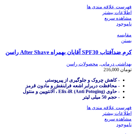
فهرست علاقه مندی ها
اطلاعات بیشتر
مشاهده سریع
ناموجود
مقایسه
بستن
کرم ضدآفتاب SPF30 آقایان بهمراه After Shave راسن
بهداشتی درمانی
,
محصولات راسن
تومان
216,000
- کاهش چروک و جلوگیری از پیرپوستی
- محافظت دربرابر اشعه فرابنفش و مادون قرمز
- حاوی (Anti Potoging) Elix-iR ، آلانتویین و منتول
- حجم 50 میلی لیتر
فهرست علاقه مندی ها
اطلاعات بیشتر
مشاهده سریع
ناموجود