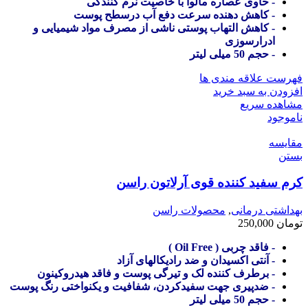
- حاوی عصاره مالوا با خاصیت نرم کنندگی
- کاهش دهنده سرعت دفع آب درسطح پوست
- کاهش التهاب پوستی ناشی از مصرف مواد شیمیایی و
ادرارسوزی
- حجم 50 میلی لیتر
فهرست علاقه مندی ها
افزودن به سبد خرید
مشاهده سریع
ناموجود
مقایسه
بستن
کرم سفید کننده قوی آرلاتون راسن
بهداشتی درمانی
,
محصولات راسن
تومان
250,000
- فاقد چربی ( Oil Free )
- آنتی اکسیدان و ضد رادیکالهای آزاد
- برطرف کننده لک و تیرگی پوست و فاقد هیدروکینون
- ضدپیری جهت سفیدکردن، شفافیت و یکنواختی رنگ پوست
- حجم 50 میلی لیتر