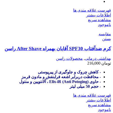
فهرست علاقه مندی ها
اطلاعات بیشتر
مشاهده سریع
ناموجود
مقایسه
بستن
کرم ضدآفتاب SPF30 آقایان بهمراه After Shave راسن
بهداشتی درمانی
,
محصولات راسن
تومان
216,000
- کاهش چروک و جلوگیری از پیرپوستی
- محافظت دربرابر اشعه فرابنفش و مادون قرمز
- حاوی (Anti Potoging) Elix-iR ، آلانتویین و منتول
- حجم 50 میلی لیتر
فهرست علاقه مندی ها
اطلاعات بیشتر
مشاهده سریع
ناموجود