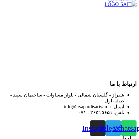
در سال ۱۳۸۳ با نام گروه ایران پخش فعالیت خود را در زمینه تامین
و توزیع کالاهای بهداشتی درمانی و ساپورت های ارتوپدی مابین
داروخانه هاو فروشگاه‌های کالای پزشکی سطح شهر شیراز آغاز و
در سالهای بعد محدوده فعالیت خود را به اکثر شهرهای استان
فارس گسترده کرد.
از ابتدای سال ۱۴۰۰ جهت ارائه خدمات و فروش محصولات خود به
مصرف کنندگان ارجمند بصورت غیرحضوری اقدام به راه اندازی
فروشگاه اینترنتی خود کرده و با امید به ارائه هرچه بهتر خدمات خود
و جلب رضایت بیش از پیش به هموطنان عزیز از این طریق اقدام
نموده است.
ارتباط با ما
شیراز - گلستان شمالی - بلوار مساوات - ساختمان سپید -
طبقه اول
ایمیل: info@irsapardisariyan.ir
تلفن: ۳۶۵۱۵۶۵۱ - ۰۷۱
Instagram
Telegram
Whatsa
نمادها