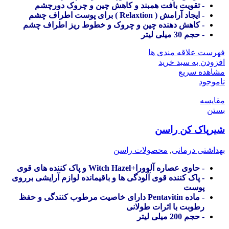
- تقویت بافت همبند و کاهش چین و چروک دورچشم
- ایجاد آرامش ( Relaxtion ) برای پوست اطراف چشم
- کاهش دهنده چین و چروک و خطوط ریز اطراف چشم
- حجم 30 میلی لیتر
فهرست علاقه مندی ها
افزودن به سبد خرید
مشاهده سریع
ناموجود
مقایسه
بستن
شیرپاک کن راسن
بهداشتی درمانی
,
محصولات راسن
- حاوی عصاره آلوورا+Witch Hazel و پاک کننده های قوی
- پاک کننده قوی آلودگی ها و باقیمانده لوازم آرایشی برروی
پوست
- ماده Pentavitin دارای خاصیت مرطوب کنندگی و حفظ
رطوبت با اثرات طولانی
- حجم 200 میلی لیتر