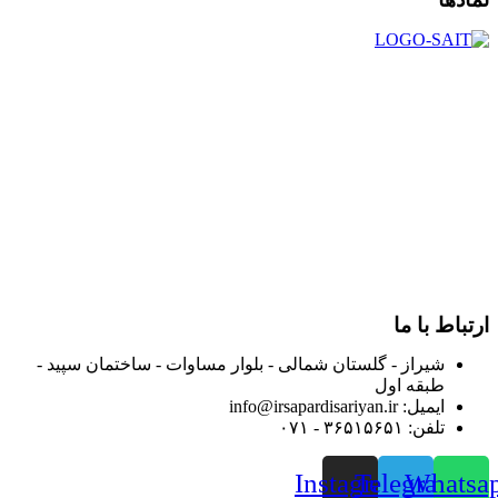
در سال ۱۳۸۳ با نام گروه ایران پخش فعالیت خود را در زمینه تامین
و توزیع کالاهای بهداشتی درمانی و ساپورت های ارتوپدی مابین
داروخانه هاو فروشگاه‌های کالای پزشکی سطح شهر شیراز آغاز و
در سالهای بعد محدوده فعالیت خود را به اکثر شهرهای استان
فارس گسترده کرد.
از ابتدای سال ۱۴۰۰ جهت ارائه خدمات و فروش محصولات خود به
مصرف کنندگان ارجمند بصورت غیرحضوری اقدام به راه اندازی
فروشگاه اینترنتی خود کرده و با امید به ارائه هرچه بهتر خدمات خود
و جلب رضایت بیش از پیش به هموطنان عزیز از این طریق اقدام
نموده است.
ارتباط با ما
شیراز - گلستان شمالی - بلوار مساوات - ساختمان سپید -
طبقه اول
ایمیل: info@irsapardisariyan.ir
تلفن: ۳۶۵۱۵۶۵۱ - ۰۷۱
Instagram
Telegram
Whatsa