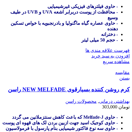
- حاوی فیلترهای فیزیکی غیرشیمیایی
- محافظت از پوست دربرابر اشعه UVA و UVB در طیف
وسیع
- حاوی عصاره گیاه ماگنولیا و بادرنجبویه با خواص تسکین
دهنده
- دخترانه
- حجم 50 میلی لیتر
فهرست علاقه مندی ها
افزودن به سبد خرید
مشاهده سریع
مقایسه
بستن
کرم روشن کننده بسیارقوی NEW MELFADE راسن
بهداشتی درمانی
,
محصولات راسن
تومان
303,000
- حاوی Melfade-J که باعث کاهش سنتزملانین می گردد
- حاوی کوجیک اسید جهت ازبین بردن لک های قهوه ای پوست
- حاوی سه نوع فاکتور شیمیایی بنام پارسول با فرمولاسیون