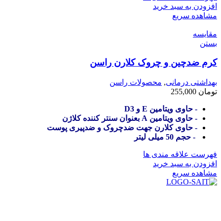
افزودن به سبد خرید
مشاهده سریع
مقایسه
بستن
کرم ضدچین و چروک کلارن راسن
بهداشتی درمانی
,
محصولات راسن
تومان
255,000
- حاوی ویتامین E و D3
- حاوی ویتامین A بعنوان سنتر کننده کلاژن
- حاوی کلارن جهت ضدچروک و ضدپیری پوست
- حجم 50 میلی لیتر
فهرست علاقه مندی ها
افزودن به سبد خرید
مشاهده سریع
در سال ۱۳۸۳ با نام گروه ایران پخش فعالیت خود را در زمینه تامین
و توزیع کالاهای بهداشتی درمانی و ساپورت های ارتوپدی مابین
داروخانه هاو فروشگاه‌های کالای پزشکی سطح شهر شیراز آغاز و