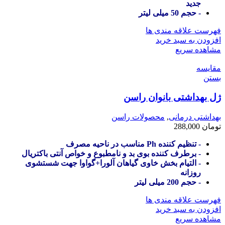
جدید
- حجم 50 میلی لیتر
فهرست علاقه مندی ها
افزودن به سبد خرید
مشاهده سریع
مقایسه
بستن
ژل بهداشتی بانوان راسن
بهداشتی درمانی
,
محصولات راسن
تومان
288,000
- تنظیم کننده Ph مناسب در ناحیه مصرف
- برطرف کننده بوی بد و نامطبوع و خواص آنتی باکتریال
- التیام بخش خاوی گیاهان آلورا+گواوا جهت شستشوی
روزانه
- حجم 200 میلی لیتر
فهرست علاقه مندی ها
افزودن به سبد خرید
مشاهده سریع