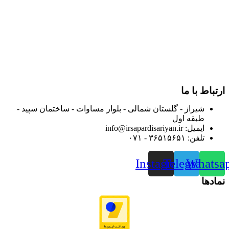
در سالهای بعد محدوده فعالیت خود را به اکثر شهرهای استان
فارس گسترده کرد.
از ابتدای سال ۱۴۰۰ جهت ارائه خدمات و فروش محصولات خود به
مصرف کنندگان ارجمند بصورت غیرحضوری اقدام به راه اندازی
فروشگاه اینترنتی خود کرده و با امید به ارائه هرچه بهتر خدمات خود
و جلب رضایت بیش از پیش به هموطنان عزیز از این طریق اقدام
نموده است.
ارتباط با ما
شیراز - گلستان شمالی - بلوار مساوات - ساختمان سپید -
طبقه اول
ایمیل: info@irsapardisariyan.ir
تلفن: ۳۶۵۱۵۶۵۱ - ۰۷۱
Instagram
Telegram
Whatsa
نمادها