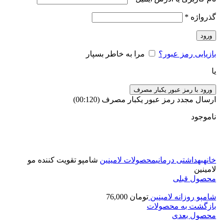
گذرواژه
*
ورود
بازیابی رمز عبور؟
مرا به خاطر بسپار
یا
ورود با رمز عبور یکبار مصرف
ارسال مجدد رمز عبور یکبار مصرف
(00:
120
)
ناموجود
برای بزرگنمایی کلیک کنید
خانه
بهداشتی درمانی
محصولات لامینین
شامپو تقویت کننده مو
لامینین
محصول قبلی
شامپو روزانه لامینین
تومان
76,000
بازگشت به محصولات
محصول بعدی