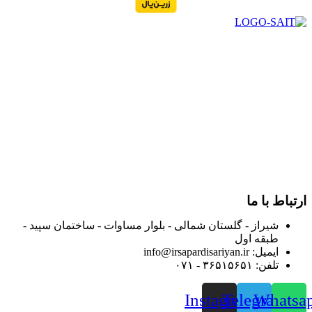
در سال ۱۳۸۳ با نام گروه ایران پخش فعالیت خود را در زمینه تامین
و توزیع کالاهای بهداشتی درمانی و ساپورت های ارتوپدی مابین
داروخانه هاو فروشگاه‌های کالای پزشکی سطح شهر شیراز آغاز و
در سالهای بعد محدوده فعالیت خود را به اکثر شهرهای استان
فارس گسترده کرد.
از ابتدای سال ۱۴۰۰ جهت ارائه خدمات و فروش محصولات خود به
مصرف کنندگان ارجمند بصورت غیرحضوری اقدام به راه اندازی
فروشگاه اینترنتی خود کرده و با امید به ارائه هرچه بهتر خدمات خود
و جلب رضایت بیش از پیش به هموطنان عزیز از این طریق اقدام
نموده است.
ارتباط با ما
شیراز - گلستان شمالی - بلوار مساوات - ساختمان سپید -
طبقه اول
ایمیل: info@irsapardisariyan.ir
تلفن: ۳۶۵۱۵۶۵۱ - ۰۷۱
Instagram
Telegram
Whatsa