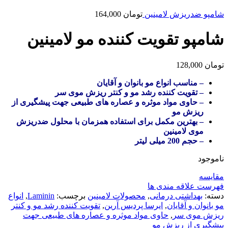
شامپو ضدریزش لامینین
تومان
164,000
شامپو تقویت کننده مو لامینین
تومان
128,000
– مناسب انواع مو بانوان و آقایان
– تقویت کننده رشد مو و کنتر ریزش موی سر
– حاوی مواد موثره و عصاره های طبیعی جهت پیشگیری از
ریزش مو
– بهترین مکمل برای استفاده همزمان با محلول ضدریزش
موی لامینین
– حجم 200 میلی لیتر
ناموجود
مقایسه
فهرست علاقه مندی ها
دسته:
بهداشتی درمانی
,
محصولات لامینین
برچسب:
Laminin
,
انواع
مو بانوان و آقایان
,
ایرسا پردیس آرین
,
تقویت کننده رشد مو و کنتر
ریزش موی سر
,
حاوی مواد موثره و عصاره های طبیعی جهت
پیشگیری از ریزش مو