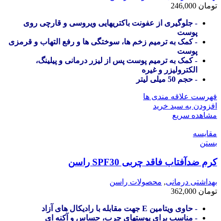
تومان
246,000
- جلوگیری از عفونت باکتریهایی ویروسی و قارچی روی
پوست
- کمک به ترمیم زخم ها، سوختگی ها و رفع التهاب و قرمزی
پوست
- کمک به ترمیم پوست پس از لیزر درمانی و پیلینگ،
الکترولیزر و غیره
- حجم 50 میلی لیتر
فهرست علاقه مندی ها
افزودن به سبد خرید
مشاهده سریع
مقایسه
بستن
کرم ضدآفتاب فاقد چربی SPF30 راسن
بهداشتی درمانی
,
محصولات راسن
تومان
362,000
- حاوی ویتامین E جهت مقابله با رادیکال های آزاد
- مناسب برای پوستهای چرب، حساس و آکنه ای