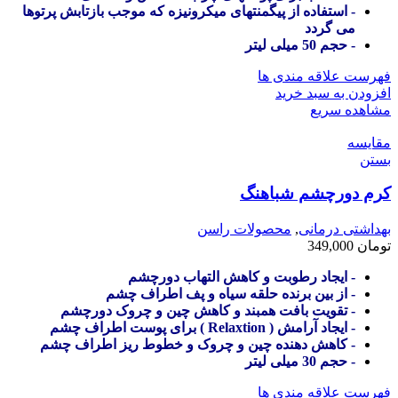
- استفاده از پیگمنتهای میکرونیزه که موجب بازتابش پرتوها
می گردد
- حجم 50 میلی لیتر
فهرست علاقه مندی ها
افزودن به سبد خرید
مشاهده سریع
مقایسه
بستن
کرم دورچشم شباهنگ
بهداشتی درمانی
,
محصولات راسن
تومان
349,000
- ایجاد رطوبت و کاهش التهاب دورچشم
- از بین برنده حلقه سیاه و پف اطراف چشم
- تقویت بافت همبند و کاهش چین و چروک دورچشم
- ایجاد آرامش ( Relaxtion ) برای پوست اطراف چشم
- کاهش دهنده چین و چروک و خطوط ریز اطراف چشم
- حجم 30 میلی لیتر
فهرست علاقه مندی ها