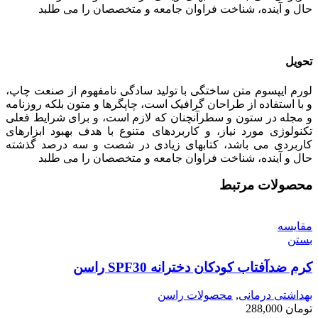
حال و آینده، شناخت فراوان جامعه و متخصصان را می طلبد
تحویل
لورم ایپسوم متن ساختگی با تولید سادگی نامفهوم از صنعت چاپ،
و با استفاده از طراحان گرافیک است، چاپگرها و متون بلکه روزنامه
و مجله در ستون و سطرآنچنان که لازم است، و برای شرایط فعلی
تکنولوژی مورد نیاز، و کاربردهای متنوع با هدف بهبود ابزارهای
کاربردی می باشد، کتابهای زیادی در شصت و سه درصد گذشته
حال و آینده، شناخت فراوان جامعه و متخصصان را می طلبد
محصولات مرتبط
مقایسه
بستن
کرم ضدآفتاب کودکان دخترانه SPF30 راسن
بهداشتی درمانی
,
محصولات راسن
تومان
288,000