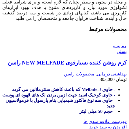
و مجله در ستون و سطرآنچنان که لازم است، و برای شرایط فعلی
تکنولوژی مورد نیاز، و کاربردهای متنوع با هدف بهبود ابزارهای
کاربردی می باشد، کتابهای زیادی در شصت و سه درصد گذشته
حال و آینده، شناخت فراوان جامعه و متخصصان را می طلبد
محصولات مرتبط
مقایسه
بستن
کرم روشن کننده بسیارقوی NEW MELFADE راسن
بهداشتی درمانی
,
محصولات راسن
تومان
303,000
- حاوی Melfade-J که باعث کاهش سنتزملانین می گردد
- حاوی کوجیک اسید جهت ازبین بردن لک های قهوه ای پوست
- حاوی سه نوع فاکتور شیمیایی بنام پارسول با فرمولاسیون
جدید
- حجم 50 میلی لیتر
فهرست علاقه مندی ها
افزودن به سبد خرید