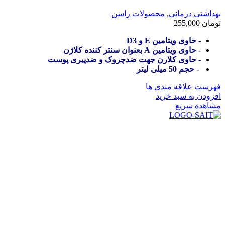
بهداشتی درمانی
,
محصولات راسن
تومان
255,000
- حاوی ویتامین E و D3
- حاوی ویتامین A بعنوان سنتر کننده کلاژن
- حاوی کلارن جهت ضدچروک و ضدپیری پوست
- حجم 50 میلی لیتر
فهرست علاقه مندی ها
افزودن به سبد خرید
مشاهده سریع
در سال ۱۳۸۳ با نام گروه ایران پخش فعالیت خود را در زمینه تامین
و توزیع کالاهای بهداشتی درمانی و ساپورت های ارتوپدی مابین
داروخانه هاو فروشگاه‌های کالای پزشکی سطح شهر شیراز آغاز و
در سالهای بعد محدوده فعالیت خود را به اکثر شهرهای استان
فارس گسترده کرد.
از ابتدای سال ۱۴۰۰ جهت ارائه خدمات و فروش محصولات خود به
مصرف کنندگان ارجمند بصورت غیرحضوری اقدام به راه اندازی
فروشگاه اینترنتی خود کرده و با امید به ارائه هرچه بهتر خدمات خود
و جلب رضایت بیش از پیش به هموطنان عزیز از این طریق اقدام