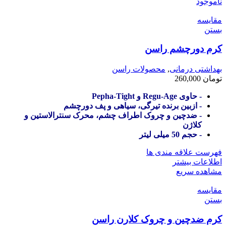
ناموجود
مقایسه
بستن
کرم دورچشم راسن
بهداشتی درمانی
,
محصولات راسن
تومان
260,000
- حاوی Regu-Age و Pepha-Tight
- ازبین برنده تیرگی، سیاهی و پف دورچشم
- ضدچین و چروک اطراف چشم، محرک سنترالاستین و
کلاژن
- حجم 50 میلی لیتر
فهرست علاقه مندی ها
اطلاعات بیشتر
مشاهده سریع
مقایسه
بستن
کرم ضدچین و چروک کلارن راسن