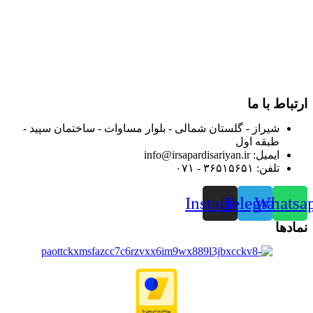
فارس گسترده کرد.
از ابتدای سال ۱۴۰۰ جهت ارائه خدمات و فروش محصولات خود به
مصرف کنندگان ارجمند بصورت غیرحضوری اقدام به راه اندازی
فروشگاه اینترنتی خود کرده و با امید به ارائه هرچه بهتر خدمات خود
و جلب رضایت بیش از پیش به هموطنان عزیز از این طریق اقدام
نموده است.
ارتباط با ما
شیراز - گلستان شمالی - بلوار مساوات - ساختمان سپید -
طبقه اول
ایمیل: info@irsapardisariyan.ir
تلفن: ۳۶۵۱۵۶۵۱ - ۰۷۱
Instagram
Telegram
Whatsa
نمادها