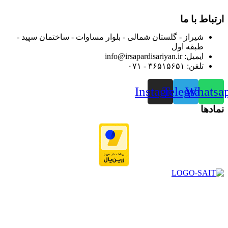
نموده است.
ارتباط با ما
شیراز - گلستان شمالی - بلوار مساوات - ساختمان سپید -
طبقه اول
ایمیل: info@irsapardisariyan.ir
تلفن: ۳۶۵۱۵۶۵۱ - ۰۷۱
Instagram
Telegram
Whatsa
نمادها
در سال ۱۳۸۳ با نام گروه ایران پخش فعالیت خود را در زمینه تامین
و توزیع کالاهای بهداشتی درمانی و ساپورت های ارتوپدی مابین
داروخانه هاو فروشگاه‌های کالای پزشکی سطح شهر شیراز آغاز و
در سالهای بعد محدوده فعالیت خود را به اکثر شهرهای استان