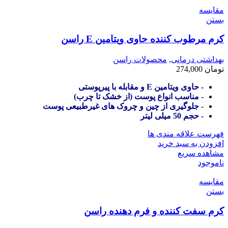
مقایسه
بستن
کرم مرطوب کننده حاوی ویتامین E راسن
بهداشتی درمانی
,
محصولات راسن
تومان
274,000
- حاوی ویتامین E و مقابله با پیرپوستی
- مناسب انواع پوست (از خشک تا چرب)
- جلوگیری از چین و چروک های غیرطبیعی پوست
- حجم 50 میلی لیتر
فهرست علاقه مندی ها
افزودن به سبد خرید
مشاهده سریع
ناموجود
مقایسه
بستن
کرم سفت کننده و فرم دهنده راسن