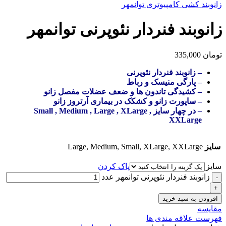
زانوبند کشی کامپیوتری توانمهر
زانوبند فنردار نئوپرنی توانمهر
تومان
335,000
– زانوبند فنردار نئوپرنی
– پارگی منیسک و رباط
– کشیدگی تاندون ها و ضعف عضلات مفصل زانو
– ساپورت زانو و کشکک در بیماری آرتروز زانو
– در چهار سایز Small , Medium , Large , XLarge ,
XXLarge
سایز
Large, Medium, Small, XLarge, XXLarge
سایز
پاک کردن
زانوبند فنردار نئوپرنی توانمهر عدد
افزودن به سبد خرید
مقایسه
فهرست علاقه مندی ها