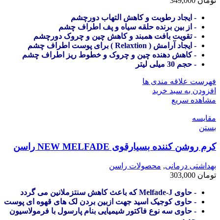
تومان
349,000
- ایجاد رطوبت و کاهش التهاب دورچشم
- از بین برنده حلقه سیاه و پف اطراف چشم
- تقویت بافت همبند و کاهش چین و چروک دورچشم
- ایجاد آرامش ( Relaxtion ) برای پوست اطراف چشم
- کاهش دهنده چین و چروک و خطوط ریز اطراف چشم
- حجم 30 میلی لیتر
فهرست علاقه مندی ها
افزودن به سبد خرید
مشاهده سریع
مقایسه
بستن
کرم روشن کننده بسیارقوی NEW MELFADE راسن
بهداشتی درمانی
,
محصولات راسن
تومان
303,000
- حاوی Melfade-J که باعث کاهش سنتزملانین می گردد
- حاوی کوجیک اسید جهت ازبین بردن لک های قهوه ای پوست
- حاوی سه نوع فاکتور شیمیایی بنام پارسول با فرمولاسیون