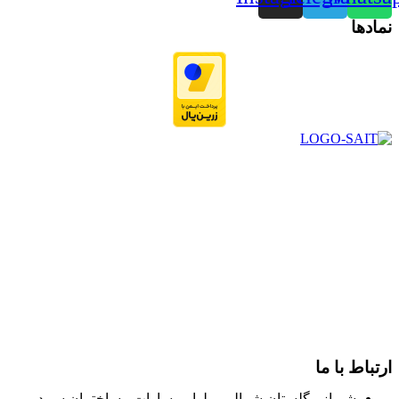
نمادها
در سال ۱۳۸۳ با نام گروه ایران پخش فعالیت خود را در زمینه تامین
و توزیع کالاهای بهداشتی درمانی و ساپورت های ارتوپدی مابین
داروخانه هاو فروشگاه‌های کالای پزشکی سطح شهر شیراز آغاز و
در سالهای بعد محدوده فعالیت خود را به اکثر شهرهای استان
فارس گسترده کرد.
از ابتدای سال ۱۴۰۰ جهت ارائه خدمات و فروش محصولات خود به
مصرف کنندگان ارجمند بصورت غیرحضوری اقدام به راه اندازی
فروشگاه اینترنتی خود کرده و با امید به ارائه هرچه بهتر خدمات خود
و جلب رضایت بیش از پیش به هموطنان عزیز از این طریق اقدام
نموده است.
ارتباط با ما
شیراز - گلستان شمالی - بلوار مساوات - ساختمان سپید -