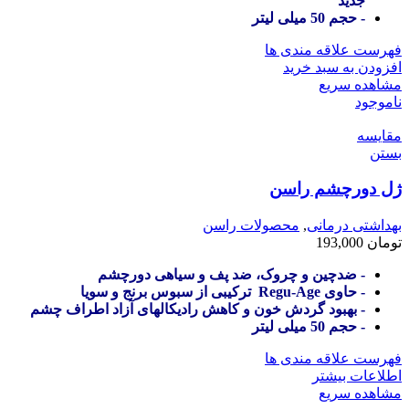
جدید
- حجم 50 میلی لیتر
فهرست علاقه مندی ها
افزودن به سبد خرید
مشاهده سریع
ناموجود
مقایسه
بستن
ژل دورچشم راسن
بهداشتی درمانی
,
محصولات راسن
تومان
193,000
- ضدچین و چروک، ضد پف و سیاهی دورچشم
- حاوی Regu-Age ترکیبی از سبوس برنج و سویا
- بهبود گردش خون و کاهش رادیکالهای آزاد اطراف چشم
- حجم 50 میلی لیتر
فهرست علاقه مندی ها
اطلاعات بیشتر
مشاهده سریع