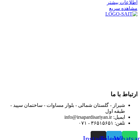
اطلاعات بیشتر
مشاهده سریع
در سال ۱۳۸۳ با نام گروه ایران پخش فعالیت خود را در زمینه تامین
و توزیع کالاهای بهداشتی درمانی و ساپورت های ارتوپدی مابین
داروخانه هاو فروشگاه‌های کالای پزشکی سطح شهر شیراز آغاز و
در سالهای بعد محدوده فعالیت خود را به اکثر شهرهای استان
فارس گسترده کرد.
از ابتدای سال ۱۴۰۰ جهت ارائه خدمات و فروش محصولات خود به
مصرف کنندگان ارجمند بصورت غیرحضوری اقدام به راه اندازی
فروشگاه اینترنتی خود کرده و با امید به ارائه هرچه بهتر خدمات خود
و جلب رضایت بیش از پیش به هموطنان عزیز از این طریق اقدام
نموده است.
ارتباط با ما
شیراز - گلستان شمالی - بلوار مساوات - ساختمان سپید -
طبقه اول
ایمیل: info@irsapardisariyan.ir
تلفن: ۳۶۵۱۵۶۵۱ - ۰۷۱
Instagram
Telegram
Whatsa