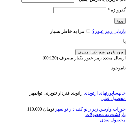
گذرواژه
*
ورود
بازیابی رمز عبور؟
مرا به خاطر بسپار
یا
ورود با رمز عبور یکبار مصرف
ارسال مجدد رمز عبور یکبار مصرف
(00:
120
)
ناموجود
برای بزرگنمایی کلیک کنید
خانه
ساپورتهای ارتوپدی
زانوبند فنردار نئوپرنی توانمهر
محصول قبلی
جوراب واریس زیر زانو کف دار توانمهر
تومان
110,000
بازگشت به محصولات
محصول بعدی