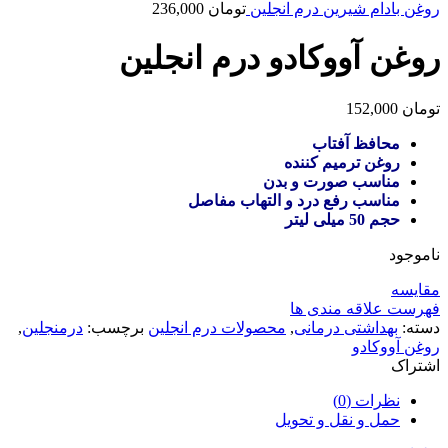
روغن بادام شیرین درم انجلین
تومان
236,000
روغن آووکادو درم انجلین
تومان
152,000
محافظ آفتاب
روغن ترمیم کننده
مناسب صورت و بدن
مناسب رفع درد و التهاب مفاصل
حجم 50 میلی لیتر
ناموجود
مقایسه
فهرست علاقه مندی ها
دسته:
بهداشتی درمانی
,
محصولات درم انجلین
برچسب:
درمنجلین
,
روغن آووکادو
اشتراک
نظرات (0)
حمل و نقل و تحویل