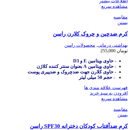
اطلاعات بیشتر
مشاهده سریع
مقایسه
بستن
کرم ضدچین و چروک کلارن راسن
بهداشتی درمانی
,
محصولات راسن
تومان
255,000
- حاوی ویتامین E و D3
- حاوی ویتامین A بعنوان سنتر کننده کلاژن
- حاوی کلارن جهت ضدچروک و ضدپیری پوست
- حجم 50 میلی لیتر
فهرست علاقه مندی ها
افزودن به سبد خرید
مشاهده سریع
مقایسه
بستن
کرم ضدآفتاب کودکان دخترانه SPF30 راسن