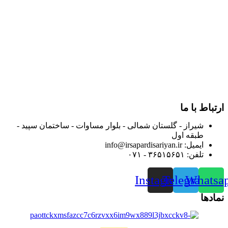
و توزیع کالاهای بهداشتی درمانی و ساپورت های ارتوپدی مابین
داروخانه هاو فروشگاه‌های کالای پزشکی سطح شهر شیراز آغاز و
در سالهای بعد محدوده فعالیت خود را به اکثر شهرهای استان
فارس گسترده کرد.
از ابتدای سال ۱۴۰۰ جهت ارائه خدمات و فروش محصولات خود به
مصرف کنندگان ارجمند بصورت غیرحضوری اقدام به راه اندازی
فروشگاه اینترنتی خود کرده و با امید به ارائه هرچه بهتر خدمات خود
و جلب رضایت بیش از پیش به هموطنان عزیز از این طریق اقدام
نموده است.
ارتباط با ما
شیراز - گلستان شمالی - بلوار مساوات - ساختمان سپید -
طبقه اول
ایمیل: info@irsapardisariyan.ir
تلفن: ۳۶۵۱۵۶۵۱ - ۰۷۱
Instagram
Telegram
Whatsa
نمادها