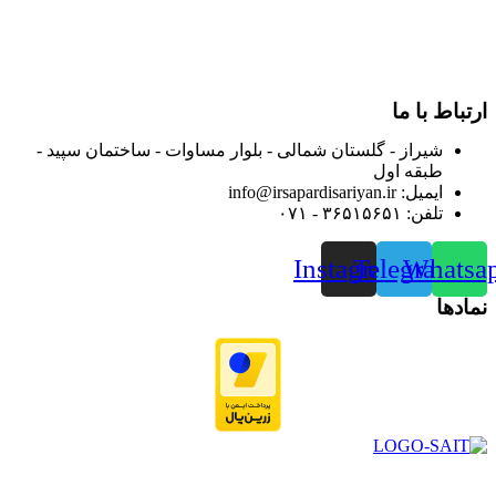
مصرف کنندگان ارجمند بصورت غیرحضوری اقدام به راه اندازی
فروشگاه اینترنتی خود کرده و با امید به ارائه هرچه بهتر خدمات خود
و جلب رضایت بیش از پیش به هموطنان عزیز از این طریق اقدام
نموده است.
ارتباط با ما
شیراز - گلستان شمالی - بلوار مساوات - ساختمان سپید -
طبقه اول
ایمیل: info@irsapardisariyan.ir
تلفن: ۳۶۵۱۵۶۵۱ - ۰۷۱
Instagram
Telegram
Whatsa
نمادها
در سال ۱۳۸۳ با نام گروه ایران پخش فعالیت خود را در زمینه تامین