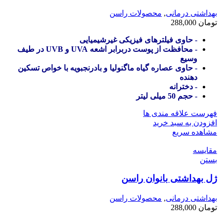
بهداشتی درمانی
,
محصولات راسن
تومان
288,000
- حاوی فیلترهای فیزیکی غیرشیمیایی
- محافظت از پوست دربرابر اشعه UVA و UVB در طیف
وسیع
- حاوی عصاره گیاه ماگنولیا و بادرنجبویه با خواص تسکین
دهنده
- دخترانه
- حجم 50 میلی لیتر
فهرست علاقه مندی ها
افزودن به سبد خرید
مشاهده سریع
مقایسه
بستن
ژل بهداشتی بانوان راسن
بهداشتی درمانی
,
محصولات راسن
تومان
288,000