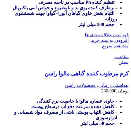
- تنظیم کننده Ph مناسب در ناحیه مصرف
- برطرف کننده بوی بد و نامطبوع و خواص آنتی باکتریال
- التیام بخش خاوی گیاهان آلورا+گواوا جهت شستشوی
روزانه
- حجم 200 میلی لیتر
فهرست علاقه مندی ها
افزودن به سبد خرید
مشاهده سریع
مقایسه
بستن
کرم مرطوب کننده گیاهی مالوا راسن
بهداشتی درمانی
,
محصولات راسن
تومان
230,000
- حاوی عصاره مالوا با خاصیت نرم کنندگی
- کاهش دهنده سرعت دفع آب درسطح پوست
- کاهش التهاب پوستی ناشی از مصرف مواد شیمیایی و
ادرارسوزی
- حجم 50 میلی لیتر