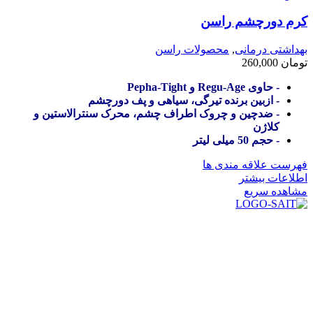
کرم دورچشم راسن
بهداشتی درمانی
,
محصولات راسن
تومان
260,000
- حاوی Regu-Age و Pepha-Tight
- ازبین برنده تیرگی، سیاهی و پف دورچشم
- ضدچین و چروک اطراف چشم، محرک سنترالاستین و
کلاژن
- حجم 50 میلی لیتر
فهرست علاقه مندی ها
اطلاعات بیشتر
مشاهده سریع
در سال ۱۳۸۳ با نام گروه ایران پخش فعالیت خود را در زمینه تامین
و توزیع کالاهای بهداشتی درمانی و ساپورت های ارتوپدی مابین
داروخانه هاو فروشگاه‌های کالای پزشکی سطح شهر شیراز آغاز و
در سالهای بعد محدوده فعالیت خود را به اکثر شهرهای استان
فارس گسترده کرد.
از ابتدای سال ۱۴۰۰ جهت ارائه خدمات و فروش محصولات خود به