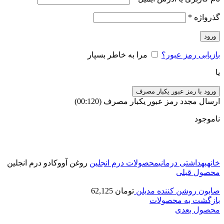
گذرواژه
*
ورود
بازیابی رمز عبور؟
مرا به خاطر بسپار
یا
ورود با رمز عبور یکبار مصرف
ارسال مجدد رمز عبور یکبار مصرف
(00:
120
)
ناموجود
برای بزرگنمایی کلیک کنید
خانه
بهداشتی درمانی
محصولات درم انجلین
روغن آووکادو درم انجلین
محصول قبلی
صابون روشن کننده مدیلن
تومان
62,125
بازگشت به محصولات
محصول بعدی