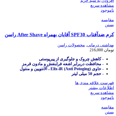
افزودن به سبد خرید
مشاهده سریع
ناموجود
مقایسه
بستن
کرم ضدآفتاب SPF30 آقایان بهمراه After Shave راسن
بهداشتی درمانی
,
محصولات راسن
تومان
216,000
- کاهش چروک و جلوگیری از پیرپوستی
- محافظت دربرابر اشعه فرابنفش و مادون قرمز
- حاوی (Anti Potoging) Elix-iR ، آلانتویین و منتول
- حجم 50 میلی لیتر
فهرست علاقه مندی ها
اطلاعات بیشتر
مشاهده سریع
ناموجود
مقایسه
بستن