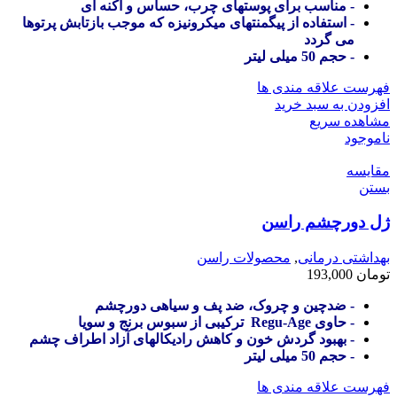
- مناسب برای پوستهای چرب، حساس و آکنه ای
- استفاده از پیگمنتهای میکرونیزه که موجب بازتابش پرتوها
می گردد
- حجم 50 میلی لیتر
فهرست علاقه مندی ها
افزودن به سبد خرید
مشاهده سریع
ناموجود
مقایسه
بستن
ژل دورچشم راسن
بهداشتی درمانی
,
محصولات راسن
تومان
193,000
- ضدچین و چروک، ضد پف و سیاهی دورچشم
- حاوی Regu-Age ترکیبی از سبوس برنج و سویا
- بهبود گردش خون و کاهش رادیکالهای آزاد اطراف چشم
- حجم 50 میلی لیتر
فهرست علاقه مندی ها