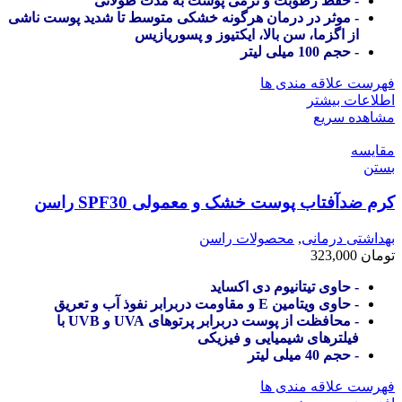
- حفظ رطوبت و نرمی پوست به مدت طولانی
- موثر در درمان هرگونه خشکی متوسط تا شدید پوست ناشی
از اگزما، سن بالا، ایکتیوز و پسوریازیس
- حجم 100 میلی لیتر
فهرست علاقه مندی ها
اطلاعات بیشتر
مشاهده سریع
مقایسه
بستن
کرم ضدآفتاب پوست خشک و معمولی SPF30 راسن
بهداشتی درمانی
,
محصولات راسن
تومان
323,000
- حاوی تیتانیوم دی اکساید
- حاوی ویتامین E و مقاومت دربرابر نفوذ آب و تعریق
- محافظت از پوست دربرابر پرتوهای UVA و UVB با
فیلترهای شیمیایی و فیزیکی
- حجم 40 میلی لیتر
فهرست علاقه مندی ها