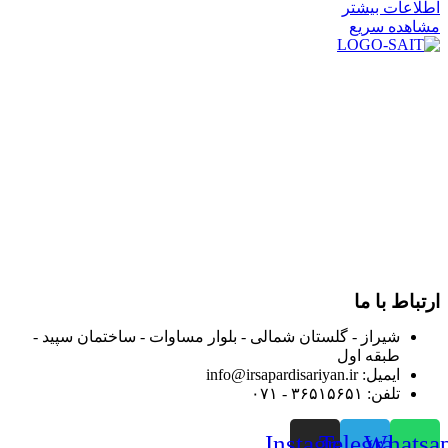
اطلاعات بیشتر
مشاهده سریع
در سال ۱۳۸۳ با نام گروه ایران پخش فعالیت خود را در زمینه تامین
و توزیع کالاهای بهداشتی درمانی و ساپورت های ارتوپدی مابین
داروخانه هاو فروشگاه‌های کالای پزشکی سطح شهر شیراز آغاز و
در سالهای بعد محدوده فعالیت خود را به اکثر شهرهای استان
فارس گسترده کرد.
از ابتدای سال ۱۴۰۰ جهت ارائه خدمات و فروش محصولات خود به
مصرف کنندگان ارجمند بصورت غیرحضوری اقدام به راه اندازی
فروشگاه اینترنتی خود کرده و با امید به ارائه هرچه بهتر خدمات خود
و جلب رضایت بیش از پیش به هموطنان عزیز از این طریق اقدام
نموده است.
ارتباط با ما
شیراز - گلستان شمالی - بلوار مساوات - ساختمان سپید -
طبقه اول
ایمیل: info@irsapardisariyan.ir
تلفن: ۳۶۵۱۵۶۵۱ - ۰۷۱
Instagram
Telegram
Whatsa