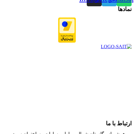
نمادها
در سال ۱۳۸۳ با نام گروه ایران پخش فعالیت خود را در زمینه تامین
و توزیع کالاهای بهداشتی درمانی و ساپورت های ارتوپدی مابین
داروخانه هاو فروشگاه‌های کالای پزشکی سطح شهر شیراز آغاز و
در سالهای بعد محدوده فعالیت خود را به اکثر شهرهای استان
فارس گسترده کرد.
از ابتدای سال ۱۴۰۰ جهت ارائه خدمات و فروش محصولات خود به
مصرف کنندگان ارجمند بصورت غیرحضوری اقدام به راه اندازی
فروشگاه اینترنتی خود کرده و با امید به ارائه هرچه بهتر خدمات خود
و جلب رضایت بیش از پیش به هموطنان عزیز از این طریق اقدام
نموده است.
ارتباط با ما
شیراز - گلستان شمالی - بلوار مساوات - ساختمان سپید -