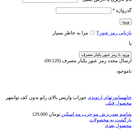
گذرواژه
*
ورود
بازیابی رمز عبور؟
مرا به خاطر بسپار
یا
ورود با رمز عبور یکبار مصرف
ارسال مجدد رمز عبور یکبار مصرف
(00:
120
)
ناموجود
برای بزرگنمایی کلیک کنید
خانه
ساپورتهای ارتوپدی
جوراب واریس بالای زانو بدون کف توانمهر
محصول قبلی
شامپو ضدریزش مو چرب مه اسکین
تومان
129,000
بازگشت به محصولات
محصول بعدی