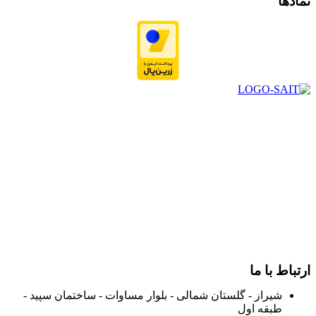
نمادها
در سال ۱۳۸۳ با نام گروه ایران پخش فعالیت خود را در زمینه تامین
و توزیع کالاهای بهداشتی درمانی و ساپورت های ارتوپدی مابین
داروخانه هاو فروشگاه‌های کالای پزشکی سطح شهر شیراز آغاز و
در سالهای بعد محدوده فعالیت خود را به اکثر شهرهای استان
فارس گسترده کرد.
از ابتدای سال ۱۴۰۰ جهت ارائه خدمات و فروش محصولات خود به
مصرف کنندگان ارجمند بصورت غیرحضوری اقدام به راه اندازی
فروشگاه اینترنتی خود کرده و با امید به ارائه هرچه بهتر خدمات خود
و جلب رضایت بیش از پیش به هموطنان عزیز از این طریق اقدام
نموده است.
ارتباط با ما
شیراز - گلستان شمالی - بلوار مساوات - ساختمان سپید -
طبقه اول