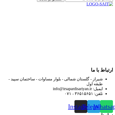
در سال ۱۳۸۳ با نام گروه ایران پخش فعالیت خود را در زمینه تامین
و توزیع کالاهای بهداشتی درمانی و ساپورت های ارتوپدی مابین
داروخانه هاو فروشگاه‌های کالای پزشکی سطح شهر شیراز آغاز و
در سالهای بعد محدوده فعالیت خود را به اکثر شهرهای استان
فارس گسترده کرد.
از ابتدای سال ۱۴۰۰ جهت ارائه خدمات و فروش محصولات خود به
مصرف کنندگان ارجمند بصورت غیرحضوری اقدام به راه اندازی
فروشگاه اینترنتی خود کرده و با امید به ارائه هرچه بهتر خدمات خود
و جلب رضایت بیش از پیش به هموطنان عزیز از این طریق اقدام
نموده است.
ارتباط با ما
شیراز - گلستان شمالی - بلوار مساوات - ساختمان سپید -
طبقه اول
ایمیل: info@irsapardisariyan.ir
تلفن: ۳۶۵۱۵۶۵۱ - ۰۷۱
Instagram
Telegram
Whatsa