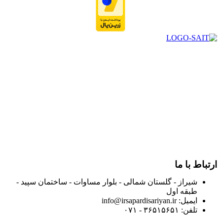
در سال ۱۳۸۳ با نام گروه ایران پخش فعالیت خود را در زمینه تامین
و توزیع کالاهای بهداشتی درمانی و ساپورت های ارتوپدی مابین
داروخانه هاو فروشگاه‌های کالای پزشکی سطح شهر شیراز آغاز و
در سالهای بعد محدوده فعالیت خود را به اکثر شهرهای استان
فارس گسترده کرد.
از ابتدای سال ۱۴۰۰ جهت ارائه خدمات و فروش محصولات خود به
مصرف کنندگان ارجمند بصورت غیرحضوری اقدام به راه اندازی
فروشگاه اینترنتی خود کرده و با امید به ارائه هرچه بهتر خدمات خود
و جلب رضایت بیش از پیش به هموطنان عزیز از این طریق اقدام
نموده است.
ارتباط با ما
شیراز - گلستان شمالی - بلوار مساوات - ساختمان سپید -
طبقه اول
ایمیل: info@irsapardisariyan.ir
تلفن: ۳۶۵۱۵۶۵۱ - ۰۷۱