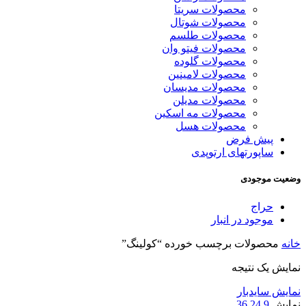
محصولات سریتا
محصولات شوتال
محصولات طلسم
محصولات فیتو وان
محصولات گلوده
محصولات لامینین
محصولات مدیسان
محصولات مدیلن
محصولات مه اسکین
محصولات هسل
پیش فرض
ساپورتهای ارتوپدی
وضعیت موجودی
حراج
موجود در انبار
خانه
محصولات برچسب خورده “کولینگ”
نمایش یک نتیجه
نمایش سایدبار
نمایش
9
24
36