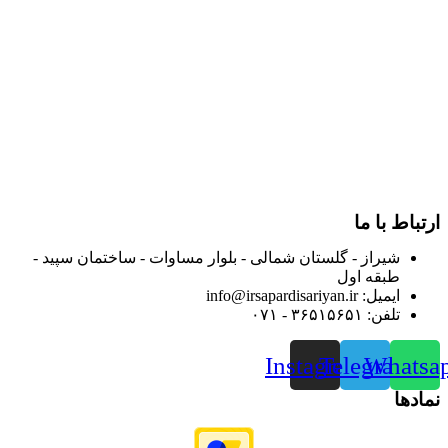
در سال ۱۳۸۳ با نام گروه ایران پخش فعالیت خود را در زمینه تامین
و توزیع کالاهای بهداشتی درمانی و ساپورت های ارتوپدی مابین
داروخانه هاو فروشگاه‌های کالای پزشکی سطح شهر شیراز آغاز و
در سالهای بعد محدوده فعالیت خود را به اکثر شهرهای استان
فارس گسترده کرد.
از ابتدای سال ۱۴۰۰ جهت ارائه خدمات و فروش محصولات خود به
مصرف کنندگان ارجمند بصورت غیرحضوری اقدام به راه اندازی
فروشگاه اینترنتی خود کرده و با امید به ارائه هرچه بهتر خدمات خود
و جلب رضایت بیش از پیش به هموطنان عزیز از این طریق اقدام
نموده است.
ارتباط با ما
شیراز - گلستان شمالی - بلوار مساوات - ساختمان سپید -
طبقه اول
ایمیل: info@irsapardisariyan.ir
تلفن: ۳۶۵۱۵۶۵۱ - ۰۷۱
Instagram
Telegram
Whatsa
نمادها