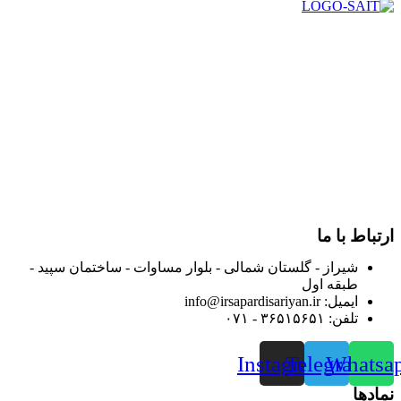
در سال ۱۳۸۳ با نام گروه ایران پخش فعالیت خود را در زمینه تامین
و توزیع کالاهای بهداشتی درمانی و ساپورت های ارتوپدی مابین
داروخانه هاو فروشگاه‌های کالای پزشکی سطح شهر شیراز آغاز و
در سالهای بعد محدوده فعالیت خود را به اکثر شهرهای استان
فارس گسترده کرد.
از ابتدای سال ۱۴۰۰ جهت ارائه خدمات و فروش محصولات خود به
مصرف کنندگان ارجمند بصورت غیرحضوری اقدام به راه اندازی
فروشگاه اینترنتی خود کرده و با امید به ارائه هرچه بهتر خدمات خود
و جلب رضایت بیش از پیش به هموطنان عزیز از این طریق اقدام
نموده است.
ارتباط با ما
شیراز - گلستان شمالی - بلوار مساوات - ساختمان سپید -
طبقه اول
ایمیل: info@irsapardisariyan.ir
تلفن: ۳۶۵۱۵۶۵۱ - ۰۷۱
Instagram
Telegram
Whatsa
نمادها