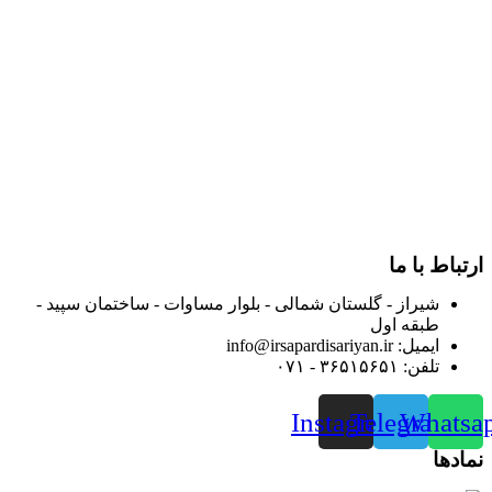
در سال ۱۳۸۳ با نام گروه ایران پخش فعالیت خود را در زمینه تامین
و توزیع کالاهای بهداشتی درمانی و ساپورت های ارتوپدی مابین
داروخانه هاو فروشگاه‌های کالای پزشکی سطح شهر شیراز آغاز و
در سالهای بعد محدوده فعالیت خود را به اکثر شهرهای استان
فارس گسترده کرد.
از ابتدای سال ۱۴۰۰ جهت ارائه خدمات و فروش محصولات خود به
مصرف کنندگان ارجمند بصورت غیرحضوری اقدام به راه اندازی
فروشگاه اینترنتی خود کرده و با امید به ارائه هرچه بهتر خدمات خود
و جلب رضایت بیش از پیش به هموطنان عزیز از این طریق اقدام
نموده است.
ارتباط با ما
شیراز - گلستان شمالی - بلوار مساوات - ساختمان سپید -
طبقه اول
ایمیل: info@irsapardisariyan.ir
تلفن: ۳۶۵۱۵۶۵۱ - ۰۷۱
Instagram
Telegram
Whatsa
نمادها