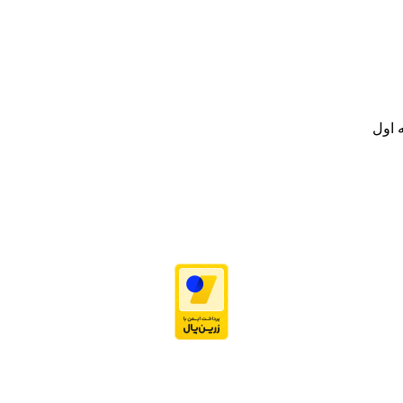
.
ت خود به مصرف کنندگان ارجمند بصورت غیرحضوری اقدام به راه اندازی فروشگ
.
 اول
نه تامین و توزیع کالاهای بهداشتی درمانی و ساپورت های ارتوپدی مابین د
.