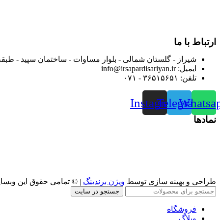
از ابتدای سال ۱۴۰۰ جهت ارائه خدمات و فروش محصولا
رضایت بیش از پیش به هموطنان عزیز از این طریق اقدام نموده است
ارتباط با ما
شیراز - گلستان شمالی - بلوار مساوات - ساختمان سپید - طبقه
ایمیل: info@irsapardisariyan.ir
تلفن: ۳۶۵۱۵۶۵۱ - ۰۷۱
Instagram
Telegram
Whatsa
نمادها
طراحی و بهینه سازی توسط
ویژن برندینگ
| © تمامی حقوق این وبسا
جستجو در سایت
فروشگاه
وبلاگ