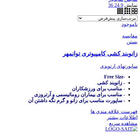
نمایش
9
24
36
ناموجود
مقایسه
بستن
زانوبند کشی کامپیوتری توانمهر
ساپورتهای ارتوپدی
Free Size
-
- زانوبند کشی
- مناسب برای ورزشکاران
- مناسب برای بیماران روماتیسمی و آرتروزی
- ساپورت مناسب برای زانو و گرم نگه داشتن آن
فهرست علاقه مندی ها
اطلاعات بیشتر
مشاهده سریع
در سال ۱۳۸۳ با نام گروه ایران پخش فعالیت خود را در زمی