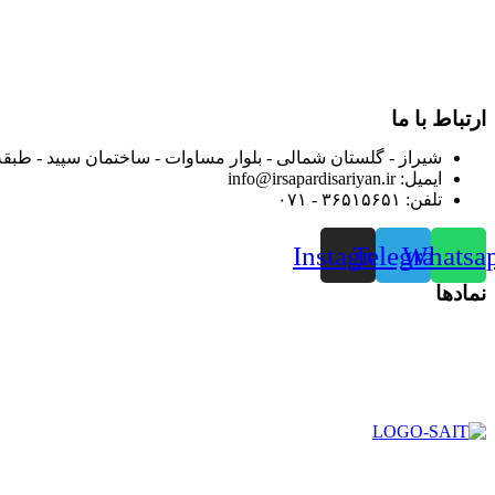
بعد محدوده فعالیت خود را به اکثر شهرهای استان فارس گسترده کرد
از ابتدای سال ۱۴۰۰ جهت ارائه خدمات و فروش محصولا
رضایت بیش از پیش به هموطنان عزیز از این طریق اقدام نموده است
ارتباط با ما
شیراز - گلستان شمالی - بلوار مساوات - ساختمان سپید - طبقه
ایمیل: info@irsapardisariyan.ir
تلفن: ۳۶۵۱۵۶۵۱ - ۰۷۱
Instagram
Telegram
Whatsa
نمادها
در سال ۱۳۸۳ با نام گروه ایران پخش فعالیت خود را در زمی
بعد محدوده فعالیت خود را به اکثر شهرهای استان فارس گسترده کرد