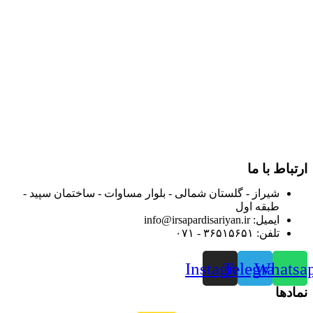
در سال ۱۳۸۳ با نام گروه ایران پخش فعالیت خود را در زمینه تامین
و توزیع کالاهای بهداشتی درمانی و ساپورت های ارتوپدی مابین
داروخانه هاو فروشگاه‌های کالای پزشکی سطح شهر شیراز آغاز و
در سالهای بعد محدوده فعالیت خود را به اکثر شهرهای استان
فارس گسترده کرد.
از ابتدای سال ۱۴۰۰ جهت ارائه خدمات و فروش محصولات خود به
مصرف کنندگان ارجمند بصورت غیرحضوری اقدام به راه اندازی
فروشگاه اینترنتی خود کرده و با امید به ارائه هرچه بهتر خدمات خود
و جلب رضایت بیش از پیش به هموطنان عزیز از این طریق اقدام
نموده است.
ارتباط با ما
شیراز - گلستان شمالی - بلوار مساوات - ساختمان سپید -
طبقه اول
ایمیل: info@irsapardisariyan.ir
تلفن: ۳۶۵۱۵۶۵۱ - ۰۷۱
Instagram
Telegram
Whatsa
نمادها