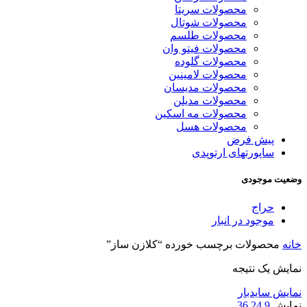
محصولات سریتا
محصولات شوتال
محصولات طلسم
محصولات فیتو وان
محصولات گلوده
محصولات لامینین
محصولات مدیسان
محصولات مدیلن
محصولات مه اسکین
محصولات هسل
پیش فرض
ساپورتهای ارتوپدی
وضعیت موجودی
حراج
موجود در انبار
خانه
محصولات برچسب خورده “کلازن ساز”
نمایش یک نتیجه
نمایش سایدبار
نمایش
9
24
36