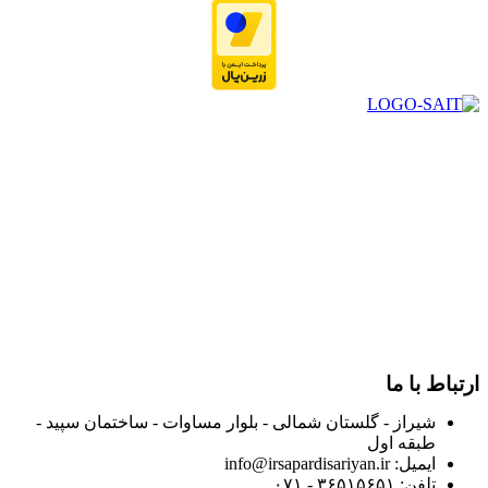
در سال ۱۳۸۳ با نام گروه ایران پخش فعالیت خود را در زمینه تامین
و توزیع کالاهای بهداشتی درمانی و ساپورت های ارتوپدی مابین
داروخانه هاو فروشگاه‌های کالای پزشکی سطح شهر شیراز آغاز و
در سالهای بعد محدوده فعالیت خود را به اکثر شهرهای استان
فارس گسترده کرد.
از ابتدای سال ۱۴۰۰ جهت ارائه خدمات و فروش محصولات خود به
مصرف کنندگان ارجمند بصورت غیرحضوری اقدام به راه اندازی
فروشگاه اینترنتی خود کرده و با امید به ارائه هرچه بهتر خدمات خود
و جلب رضایت بیش از پیش به هموطنان عزیز از این طریق اقدام
نموده است.
ارتباط با ما
شیراز - گلستان شمالی - بلوار مساوات - ساختمان سپید -
طبقه اول
ایمیل: info@irsapardisariyan.ir
تلفن: ۳۶۵۱۵۶۵۱ - ۰۷۱