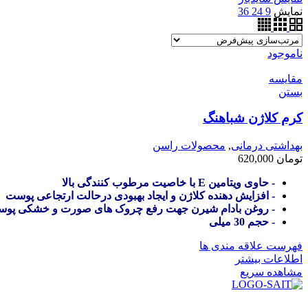
نمایش
9
24
36
ناموجود
مقایسه
بستن
کرم کلاژن شباهنگ
بهداشتی درمانی
,
محصولات راسن
تومان
620,000
- حاوی ویتامین E با خاصیت مرطوب کنندگی بالا
- افزایش دهنده کلاژن و ایجاد بهبودی درحالت ارتجاعی پوست
- روغن بادام شیرن جهت رفع چروک های صورت و خشکی پو
- حجم 30 میلی
فهرست علاقه مندی ها
اطلاعات بیشتر
مشاهده سریع