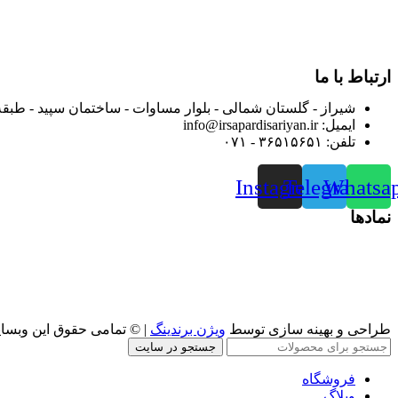
از ابتدای سال ۱۴۰۰ جهت ارائه خدمات و فروش محصولا
رضایت بیش از پیش به هموطنان عزیز از این طریق اقدام نموده است
ارتباط با ما
شیراز - گلستان شمالی - بلوار مساوات - ساختمان سپید - طبقه
ایمیل: info@irsapardisariyan.ir
تلفن: ۳۶۵۱۵۶۵۱ - ۰۷۱
Instagram
Telegram
Whatsa
نمادها
طراحی و بهینه سازی توسط
ویژن برندینگ
| © تمامی حقوق این وبسا
جستجو در سایت
فروشگاه
وبلاگ