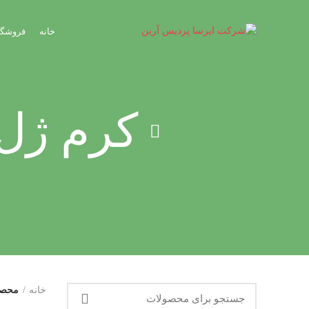
خانه
فروشگا
کرم ژل
خانه
محصو