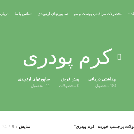
ه
محصولات مراقبتی پوست و مو
ساپورتهای ارتوپدی
تماس با ما
درباره
کرم پودری
بهداشتی درمانی
پیش فرض
ساپورتهای ارتوپدی
184 محصول
0 محصولات
11 محصول
لات برچسب خورده “کرم پودری”
نمایش
9
24