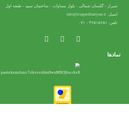
شیراز - گلستان شمالی - بلوار مساوات - ساختمان سپید - طبقه اول
ایمیل: info@irsapardisariyan.ir
تلفن: ۳۶۵۱۵۶۵۱ - ۰۷۱
نمادها
طراحی و بهینه سازی توسط
ویژن برندینگ
| © تمامی حقوق این وبسایت
برای ایرسا پردیس آرین محفوظ است.