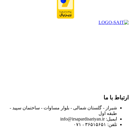
در سال ۱۳۸۳ با نام گروه ایران پخش فعالیت خود را در زمینه تامین
و توزیع کالاهای بهداشتی درمانی و ساپورت های ارتوپدی مابین
داروخانه هاو فروشگاه‌های کالای پزشکی سطح شهر شیراز آغاز و
در سالهای بعد محدوده فعالیت خود را به اکثر شهرهای استان
فارس گسترده کرد.
از ابتدای سال ۱۴۰۰ جهت ارائه خدمات و فروش محصولات خود به
مصرف کنندگان ارجمند بصورت غیرحضوری اقدام به راه اندازی
فروشگاه اینترنتی خود کرده و با امید به ارائه هرچه بهتر خدمات خود
و جلب رضایت بیش از پیش به هموطنان عزیز از این طریق اقدام
نموده است.
ارتباط با ما
شیراز - گلستان شمالی - بلوار مساوات - ساختمان سپید -
طبقه اول
ایمیل: info@irsapardisariyan.ir
تلفن: ۳۶۵۱۵۶۵۱ - ۰۷۱