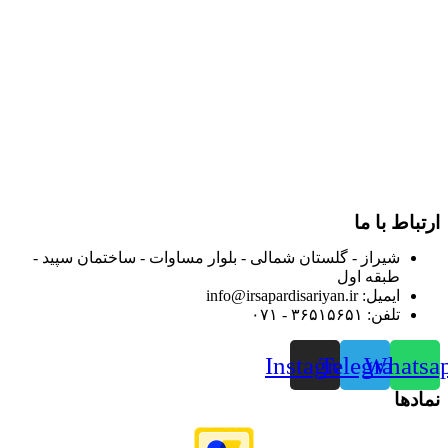
در سال ۱۳۸۳ با نام گروه ایران پخش فعالیت خود را در زمینه تامین
و توزیع کالاهای بهداشتی درمانی و ساپورت های ارتوپدی مابین
داروخانه هاو فروشگاه‌های کالای پزشکی سطح شهر شیراز آغاز و
در سالهای بعد محدوده فعالیت خود را به اکثر شهرهای استان
فارس گسترده کرد.
از ابتدای سال ۱۴۰۰ جهت ارائه خدمات و فروش محصولات خود به
مصرف کنندگان ارجمند بصورت غیرحضوری اقدام به راه اندازی
فروشگاه اینترنتی خود کرده و با امید به ارائه هرچه بهتر خدمات خود
و جلب رضایت بیش از پیش به هموطنان عزیز از این طریق اقدام
نموده است.
ارتباط با ما
شیراز - گلستان شمالی - بلوار مساوات - ساختمان سپید -
طبقه اول
ایمیل: info@irsapardisariyan.ir
تلفن: ۳۶۵۱۵۶۵۱ - ۰۷۱
Instagram
Telegram
Whatsa
نمادها