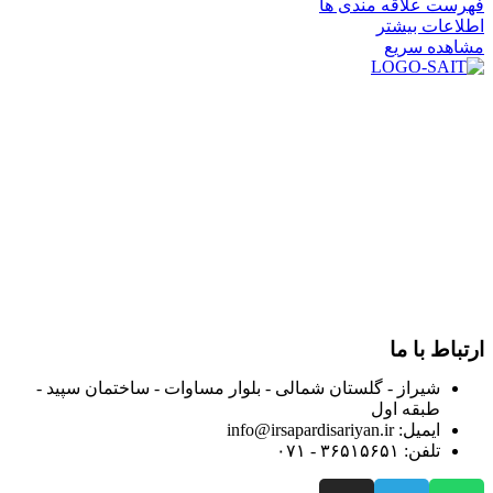
فهرست علاقه مندی ها
اطلاعات بیشتر
مشاهده سریع
در سال ۱۳۸۳ با نام گروه ایران پخش فعالیت خود را در زمینه تامین
و توزیع کالاهای بهداشتی درمانی و ساپورت های ارتوپدی مابین
داروخانه هاو فروشگاه‌های کالای پزشکی سطح شهر شیراز آغاز و
در سالهای بعد محدوده فعالیت خود را به اکثر شهرهای استان
فارس گسترده کرد.
از ابتدای سال ۱۴۰۰ جهت ارائه خدمات و فروش محصولات خود به
مصرف کنندگان ارجمند بصورت غیرحضوری اقدام به راه اندازی
فروشگاه اینترنتی خود کرده و با امید به ارائه هرچه بهتر خدمات خود
و جلب رضایت بیش از پیش به هموطنان عزیز از این طریق اقدام
نموده است.
ارتباط با ما
شیراز - گلستان شمالی - بلوار مساوات - ساختمان سپید -
طبقه اول
ایمیل: info@irsapardisariyan.ir
تلفن: ۳۶۵۱۵۶۵۱ - ۰۷۱