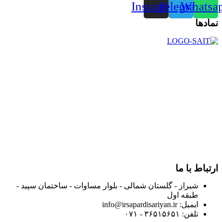
Instagram
Telegram
Whatsa
نمادها
در سال ۱۳۸۳ با نام گروه ایران پخش فعالیت خود را در زمینه تامین
و توزیع کالاهای بهداشتی درمانی و ساپورت های ارتوپدی مابین
داروخانه هاو فروشگاه‌های کالای پزشکی سطح شهر شیراز آغاز و
در سالهای بعد محدوده فعالیت خود را به اکثر شهرهای استان
فارس گسترده کرد.
از ابتدای سال ۱۴۰۰ جهت ارائه خدمات و فروش محصولات خود به
مصرف کنندگان ارجمند بصورت غیرحضوری اقدام به راه اندازی
فروشگاه اینترنتی خود کرده و با امید به ارائه هرچه بهتر خدمات خود
و جلب رضایت بیش از پیش به هموطنان عزیز از این طریق اقدام
نموده است.
ارتباط با ما
شیراز - گلستان شمالی - بلوار مساوات - ساختمان سپید -
طبقه اول
ایمیل: info@irsapardisariyan.ir
تلفن: ۳۶۵۱۵۶۵۱ - ۰۷۱