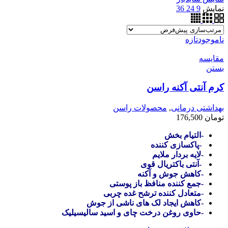
نمایش
9
24
36
ناموجود
تازه
مقایسه
بستن
کرم آنتی آکنه راسن
بهداشتی درمانی
,
محصولات راسن
تومان
176,500
-التیام بخش
-پاکسازی کننده
-لایه بردار ملایم
-آنتی باکتریال قوی
-کاهش جوش و آکنه
-جمع کننده منافظ باز پوستی
-متعادل کننده ترشح غده چربی
-کاهش ایجاد لک های ناشی از جوش
-حاوی روغن درخت چای و اسید سالیسیلیک