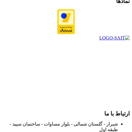
نمادها
در سال ۱۳۸۳ با نام گروه ایران پخش فعالیت خود را در زمینه تامین
و توزیع کالاهای بهداشتی درمانی و ساپورت های ارتوپدی مابین
داروخانه هاو فروشگاه‌های کالای پزشکی سطح شهر شیراز آغاز و
در سالهای بعد محدوده فعالیت خود را به اکثر شهرهای استان
فارس گسترده کرد.
از ابتدای سال ۱۴۰۰ جهت ارائه خدمات و فروش محصولات خود به
مصرف کنندگان ارجمند بصورت غیرحضوری اقدام به راه اندازی
فروشگاه اینترنتی خود کرده و با امید به ارائه هرچه بهتر خدمات خود
و جلب رضایت بیش از پیش به هموطنان عزیز از این طریق اقدام
نموده است.
ارتباط با ما
شیراز - گلستان شمالی - بلوار مساوات - ساختمان سپید -
طبقه اول