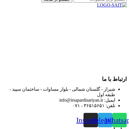
در سال ۱۳۸۳ با نام گروه ایران پخش فعالیت خود را در زمینه تامین
و توزیع کالاهای بهداشتی درمانی و ساپورت های ارتوپدی مابین
داروخانه هاو فروشگاه‌های کالای پزشکی سطح شهر شیراز آغاز و
در سالهای بعد محدوده فعالیت خود را به اکثر شهرهای استان
فارس گسترده کرد.
از ابتدای سال ۱۴۰۰ جهت ارائه خدمات و فروش محصولات خود به
مصرف کنندگان ارجمند بصورت غیرحضوری اقدام به راه اندازی
فروشگاه اینترنتی خود کرده و با امید به ارائه هرچه بهتر خدمات خود
و جلب رضایت بیش از پیش به هموطنان عزیز از این طریق اقدام
نموده است.
ارتباط با ما
شیراز - گلستان شمالی - بلوار مساوات - ساختمان سپید -
طبقه اول
ایمیل: info@irsapardisariyan.ir
تلفن: ۳۶۵۱۵۶۵۱ - ۰۷۱
Instagram
Telegram
Whatsa