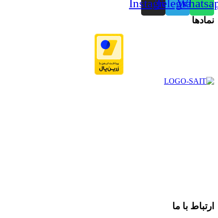
Instagram
Telegram
Whatsa
نمادها
در سال ۱۳۸۳ با نام گروه ایران پخش فعالیت خود را در زمینه تامین
و توزیع کالاهای بهداشتی درمانی و ساپورت های ارتوپدی مابین
داروخانه هاو فروشگاه‌های کالای پزشکی سطح شهر شیراز آغاز و
در سالهای بعد محدوده فعالیت خود را به اکثر شهرهای استان
فارس گسترده کرد.
از ابتدای سال ۱۴۰۰ جهت ارائه خدمات و فروش محصولات خود به
مصرف کنندگان ارجمند بصورت غیرحضوری اقدام به راه اندازی
فروشگاه اینترنتی خود کرده و با امید به ارائه هرچه بهتر خدمات خود
و جلب رضایت بیش از پیش به هموطنان عزیز از این طریق اقدام
نموده است.
ارتباط با ما