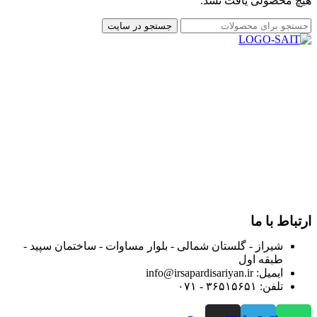
هیچ محصولی یافت نشد.
جستجو در سایت
در سال ۱۳۸۳ با نام گروه ایران پخش فعالیت خود را در زمینه تامین
و توزیع کالاهای بهداشتی درمانی و ساپورت های ارتوپدی مابین
داروخانه هاو فروشگاه‌های کالای پزشکی سطح شهر شیراز آغاز و
در سالهای بعد محدوده فعالیت خود را به اکثر شهرهای استان
فارس گسترده کرد.
از ابتدای سال ۱۴۰۰ جهت ارائه خدمات و فروش محصولات خود به
مصرف کنندگان ارجمند بصورت غیرحضوری اقدام به راه اندازی
فروشگاه اینترنتی خود کرده و با امید به ارائه هرچه بهتر خدمات خود
و جلب رضایت بیش از پیش به هموطنان عزیز از این طریق اقدام
نموده است.
ارتباط با ما
شیراز - گلستان شمالی - بلوار مساوات - ساختمان سپید -
طبقه اول
ایمیل: info@irsapardisariyan.ir
تلفن: ۳۶۵۱۵۶۵۱ - ۰۷۱