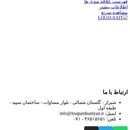
فهرست علاقه مندی ها
اطلاعات بیشتر
مشاهده سریع
در سال ۱۳۸۳ با نام گروه ایران پخش فعالیت خود را در زمینه تامین
و توزیع کالاهای بهداشتی درمانی و ساپورت های ارتوپدی مابین
داروخانه هاو فروشگاه‌های کالای پزشکی سطح شهر شیراز آغاز و
در سالهای بعد محدوده فعالیت خود را به اکثر شهرهای استان
فارس گسترده کرد.
از ابتدای سال ۱۴۰۰ جهت ارائه خدمات و فروش محصولات خود به
مصرف کنندگان ارجمند بصورت غیرحضوری اقدام به راه اندازی
فروشگاه اینترنتی خود کرده و با امید به ارائه هرچه بهتر خدمات خود
و جلب رضایت بیش از پیش به هموطنان عزیز از این طریق اقدام
نموده است.
ارتباط با ما
شیراز - گلستان شمالی - بلوار مساوات - ساختمان سپید -
طبقه اول
ایمیل: info@irsapardisariyan.ir
تلفن: ۳۶۵۱۵۶۵۱ - ۰۷۱