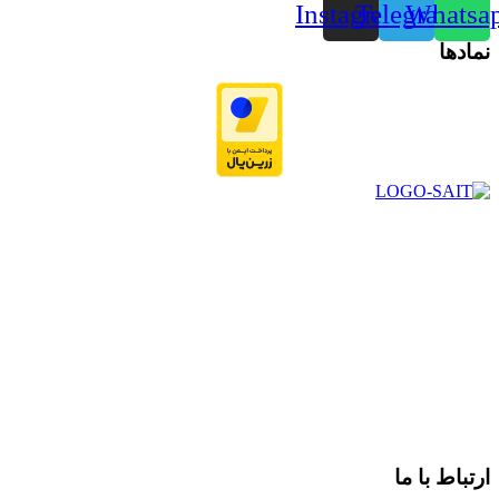
Instagram
Telegram
Whatsa
نمادها
در سال ۱۳۸۳ با نام گروه ایران پخش فعالیت خود را در زمینه تامین
و توزیع کالاهای بهداشتی درمانی و ساپورت های ارتوپدی مابین
داروخانه هاو فروشگاه‌های کالای پزشکی سطح شهر شیراز آغاز و
در سالهای بعد محدوده فعالیت خود را به اکثر شهرهای استان
فارس گسترده کرد.
از ابتدای سال ۱۴۰۰ جهت ارائه خدمات و فروش محصولات خود به
مصرف کنندگان ارجمند بصورت غیرحضوری اقدام به راه اندازی
فروشگاه اینترنتی خود کرده و با امید به ارائه هرچه بهتر خدمات خود
و جلب رضایت بیش از پیش به هموطنان عزیز از این طریق اقدام
نموده است.
ارتباط با ما