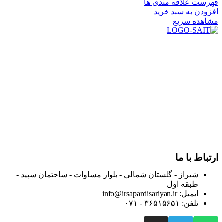
فهرست علاقه مندی ها
افزودن به سبد خرید
مشاهده سریع
در سال ۱۳۸۳ با نام گروه ایران پخش فعالیت خود را در زمینه تامین
و توزیع کالاهای بهداشتی درمانی و ساپورت های ارتوپدی مابین
داروخانه هاو فروشگاه‌های کالای پزشکی سطح شهر شیراز آغاز و
در سالهای بعد محدوده فعالیت خود را به اکثر شهرهای استان
فارس گسترده کرد.
از ابتدای سال ۱۴۰۰ جهت ارائه خدمات و فروش محصولات خود به
مصرف کنندگان ارجمند بصورت غیرحضوری اقدام به راه اندازی
فروشگاه اینترنتی خود کرده و با امید به ارائه هرچه بهتر خدمات خود
و جلب رضایت بیش از پیش به هموطنان عزیز از این طریق اقدام
نموده است.
ارتباط با ما
شیراز - گلستان شمالی - بلوار مساوات - ساختمان سپید -
طبقه اول
ایمیل: info@irsapardisariyan.ir
تلفن: ۳۶۵۱۵۶۵۱ - ۰۷۱